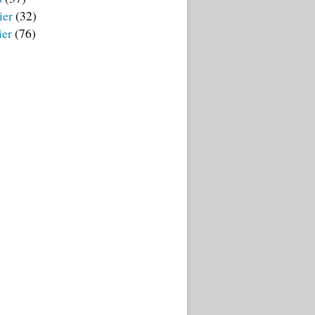
ier
(32)
ier
(76)