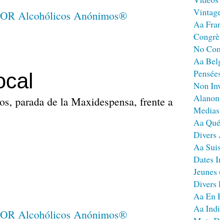
Vintag
Aa Fra
Congrè
No Co
Aa Bel
Pensées
ocal
Non Inv
Alanon
os, parada de la Maxidespensa, frente a
Medias
Aa Qué
Divers
Aa Sui
Dates I
Jeunes
Divers
Aa En 
Aa Ind