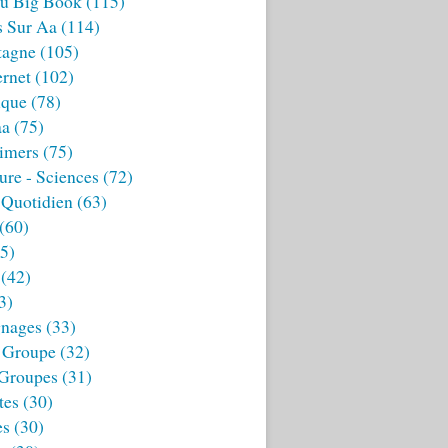
u Big Book
(115)
s Sur Aa
(114)
tagne
(105)
ernet
(102)
ique
(78)
aa
(75)
imers
(75)
ture - Sciences
(72)
 Quotidien
(63)
(60)
5)
(42)
3)
nages
(33)
 Groupe
(32)
 Groupes
(31)
tes
(30)
es
(30)