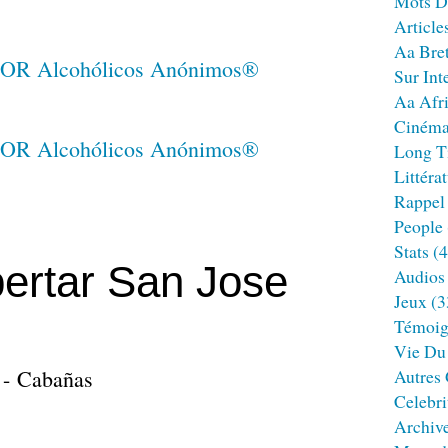
Mots D
Article
Aa Bre
Sur Int
Aa Afr
Ciném
Long T
Littéra
Rappel
People
Stats
(4
ertar San Jose
Audios
Jeux
(3
Témoig
Vie Du
 - Cabañas
Autres
Celebri
Archiv