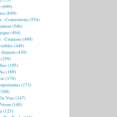
e
(699)
nce
(649)
s - Conventions
(554)
mment
(546)
gique
(494)
 - Citations
(490)
isibles
(449)
 Alateen
(430)
(259)
bec
(195)
 Aa
(189)
sse
(174)
mportantes
(173)
(168)
 En Vrac
(147)
Prison
(140)
ia
(123)