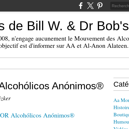
 de Bill W. & Dr Bob's
 2008, n'engage aucunement le Mouvement des Alc
bjectif est d'informer sur AA et Al-Anon Alateen.
lcohólicos Anónimos®
Caté
izker
Aa Mo
Histoir
Boutiq
Humou
Vidéos