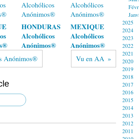
Févr
Janv
2025
UE
HONDURAS
MEXIQUE
2024
os
Alcohólicos
Alcohólicos
2023
s®
Anónimos®
Anónimos®
2022
2021
s Anónimos®
Vu en AA
2020
2019
2018
cle
2017
2016
2015
2014
2013
2012
2011
2010