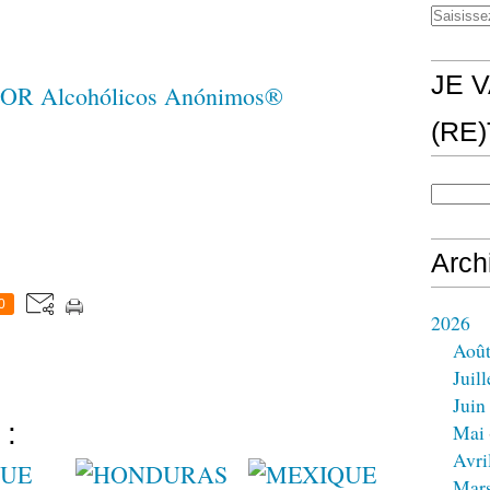
JE V
(RE
Arch
0
2026
Aoû
Juill
Juin
 :
Mai
Avri
Mar