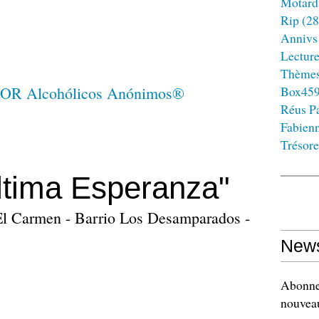
Motard
Rip
(28
Annivs
Lectur
Thème
Box45
Réus Pa
Fabien
Trésore
ltima Esperanza"
 El Carmen - Barrio Los Desamparados -
News
Abonnez
nouveau