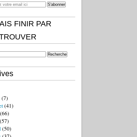
AIS FINIR PAR
)TROUVER
ives
t
(7)
et
(41)
(66)
(57)
l
(50)
s
(37)