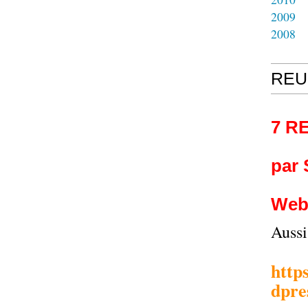
2009
2008
REU
7 R
par
Web
Auss
http
dpre