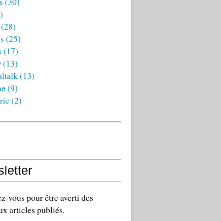
s
(30)
)
(28)
es
(25)
s
(17)
9
(13)
ltalk
(13)
ne
(9)
rie
(2)
letter
-vous pour être averti des
x articles publiés.