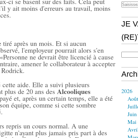
x-ci se basent sur des faits. Cela peut
il y ait moins d'erreurs au travail, moins
ces.
JE V
(RE
e tiré après un mois. Et si aucun
bservé, l'employeur pourrait alors s'en
 «Personne ne devrait être licencié à cause
ontraire, amener le collaborateur à accepter
 Rodrick.
Arch
 cette aide. Elle a suivi plusieurs
Alcooliques
ant plus de 20 ans des
2026
 payé et, après un certain temps, elle a été
Aoû
 son équipe, comme si cette sombre
Juill
é.
Juin
Mai
ors repris un cours normal. A une
Avri
igitte n'ayant plus jamais pris part à des
Mar