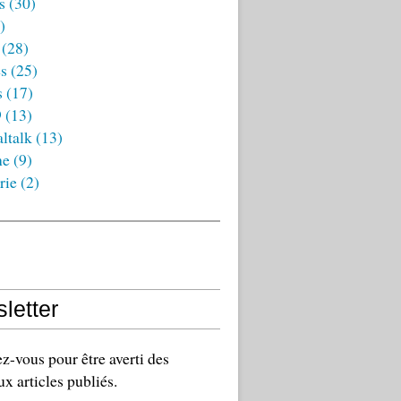
s
(30)
)
(28)
es
(25)
s
(17)
9
(13)
ltalk
(13)
ne
(9)
rie
(2)
letter
-vous pour être averti des
x articles publiés.