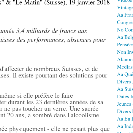
s" & "Le Matin" (Suisse), 19 janvier 2018
Vintag
Aa Fra
Congrè
année 3,4 milliards de francs aux
No Co
Aa Bel
 baisses des performances, absences pour
Pensées
Non Inv
Alanon
Medias
 d'affecter de nombreux Suisses, et de
Aa Qué
ises. Il existe pourtant des solutions pour
Divers
Aa Sui
même si elle préfère le faire
Dates I
er durant les 23 dernières années de sa
Jeunes
ur ne pas toucher un verre. Une sacrée
Divers
ant 20 ans, a sombré dans l'alcoolisme.
Aa En 
Aa Ind
rmée physiquement - elle ne pesait plus que