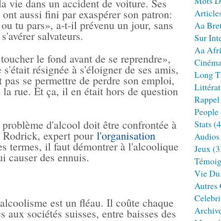
Mots D
r la vie dans un accident de voiture. Ses
 ont aussi fini par exaspérer son patron:
Article
u tu pars», a-t-il prévenu un jour, sans
Aa Bre
s'avérer salvateurs.
Sur Int
Aa Afr
toucher le fond avant de se reprendre»,
Ciném
e s'était résignée à s'éloigner de ses amis,
Long T
it pas se permettre de perdre son emploi,
Littéra
la rue. Et ça, il en était hors de question
Rappel
People
problème d'alcool doit être confrontée à
Stats
(4
t Rodrick, expert pour
l'organisation
Audios
es termes, il faut démontrer à l'alcoolique
Jeux
(3
i causer des ennuis.
Témoig
Vie Du
Autres
Celebri
l'alcoolisme est un fléau. Il coûte chaque
Archiv
s aux sociétés suisses, entre baisses des