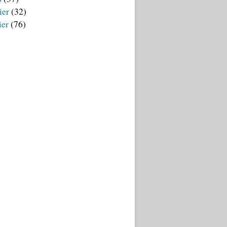
ier
(32)
ier
(76)