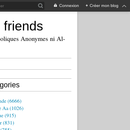
Connexion
+
Créer mon blog
 friends
ooliques Anonymes ni Al-
gories
nde
(6666)
e Aa
(1026)
ue
(915)
r
(831)
(755)