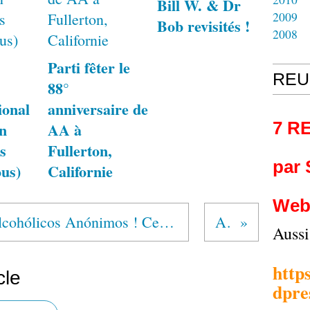
Bill W. & Dr
2009
Bob revisités !
2008
Parti fêter le
REU
88°
ional
anniversaire de
7 R
n
AA à
s
Fullerton,
par
us)
Californie
Web
MEXIQUE : Esto es Alcohólicos Anónimos ! Ceci est AA !
AA
Auss
http
cle
dpre