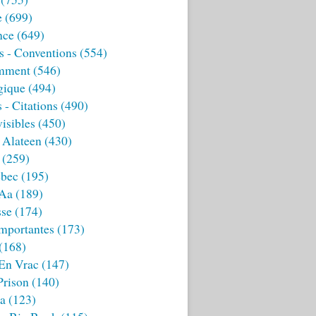
e
(699)
nce
(649)
s - Conventions
(554)
mment
(546)
gique
(494)
 - Citations
(490)
isibles
(450)
 Alateen
(430)
(259)
bec
(195)
 Aa
(189)
sse
(174)
mportantes
(173)
(168)
 En Vrac
(147)
Prison
(140)
ia
(123)