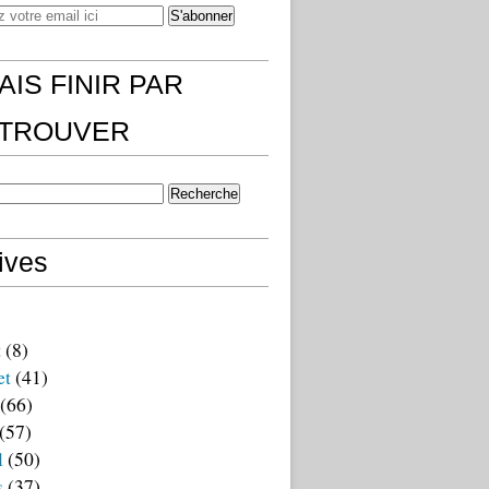
AIS FINIR PAR
)TROUVER
ives
t
(8)
et
(41)
(66)
(57)
l
(50)
s
(37)