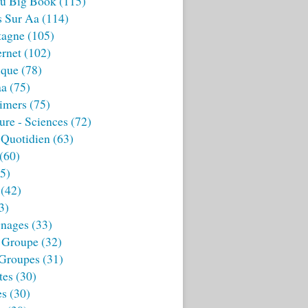
u Big Book
(115)
s Sur Aa
(114)
tagne
(105)
ernet
(102)
ique
(78)
aa
(75)
imers
(75)
ture - Sciences
(72)
 Quotidien
(63)
(60)
5)
(42)
3)
nages
(33)
 Groupe
(32)
 Groupes
(31)
tes
(30)
es
(30)