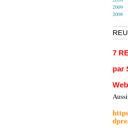
2009
2008
REU
7 R
par
Web
Auss
http
dpre