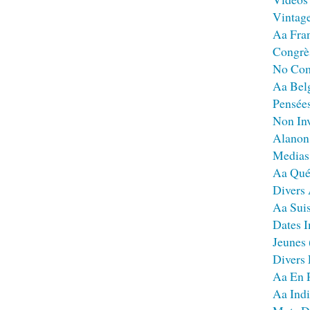
Vintag
Aa Fra
Congrè
No Co
Aa Bel
Pensées
Non Inv
Alanon
Medias
Aa Qué
Divers
Aa Sui
Dates I
Jeunes
Divers
Aa En 
Aa Ind