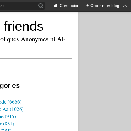
Connexion
+
Créer mon blog
 friends
ooliques Anonymes ni Al-
gories
nde
(6666)
e Aa
(1026)
ue
(915)
r
(831)
(755)