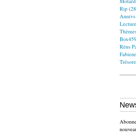
Motard
Rip
(28
Annivs
Lectur
Thème
Box45
Réus Pa
Fabien
Trésore
News
Abonnez
nouveau