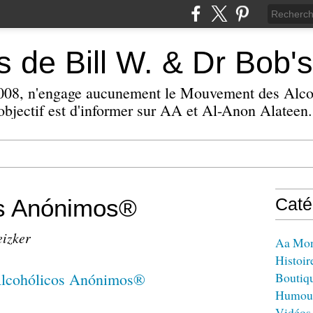
 de Bill W. & Dr Bob's
 2008, n'engage aucunement le Mouvement des Alc
bjectif est d'informer sur AA et Al-Anon Alateen.
os Anónimos®
Caté
eizker
Aa Mo
Histoir
Boutiq
Humou
Vidéos