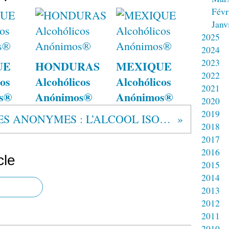
Févr
Janv
2025
2024
2023
UE
HONDURAS
MEXIQUE
2022
os
Alcohólicos
Alcohólicos
2021
s®
Anónimos®
Anónimos®
2020
2019
"ALCOOLIQUES ANONYMES : L’ALCOOL ISOLE, L’ABSTINENCE RASSEMBLE"
2018
2017
2016
cle
2015
2014
2013
2012
2011
2010