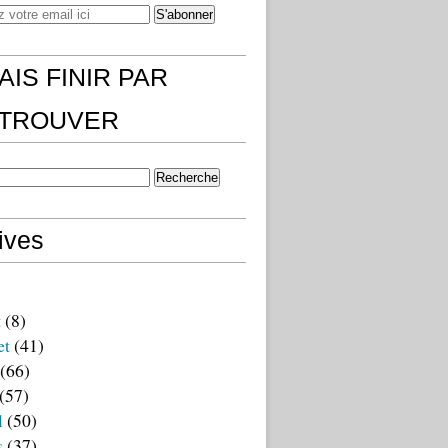
AIS FINIR PAR
)TROUVER
ives
t
(8)
et
(41)
(66)
(57)
l
(50)
s
(37)