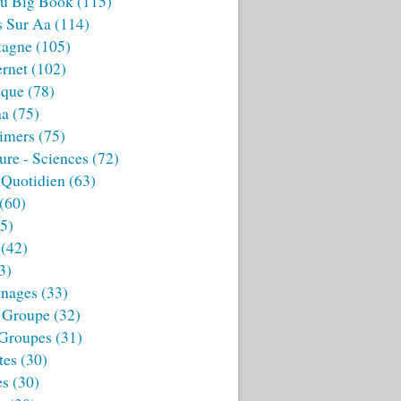
u Big Book
(115)
s Sur Aa
(114)
tagne
(105)
ernet
(102)
ique
(78)
aa
(75)
imers
(75)
ture - Sciences
(72)
 Quotidien
(63)
(60)
5)
(42)
3)
nages
(33)
 Groupe
(32)
 Groupes
(31)
tes
(30)
es
(30)