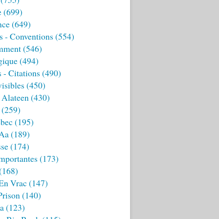
e
(699)
nce
(649)
s - Conventions
(554)
mment
(546)
gique
(494)
 - Citations
(490)
isibles
(450)
 Alateen
(430)
(259)
bec
(195)
 Aa
(189)
sse
(174)
mportantes
(173)
(168)
 En Vrac
(147)
Prison
(140)
ia
(123)