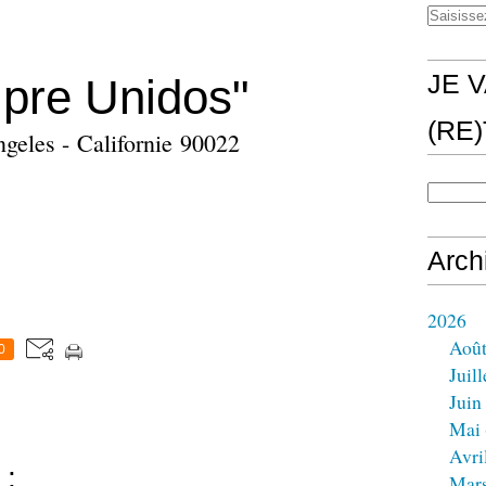
JE V
pre Unidos"
(RE
geles - Californie 90022
Arch
2026
Aoû
0
Juill
Juin
Mai
Avri
 :
Mar