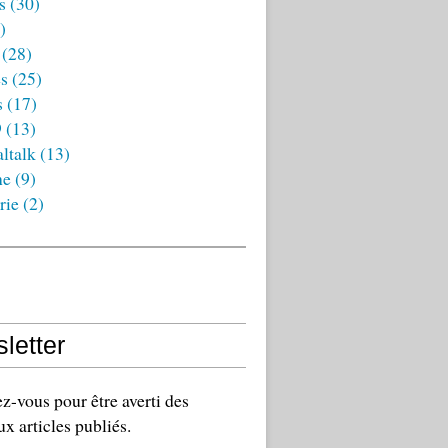
s
(30)
)
(28)
es
(25)
s
(17)
9
(13)
ltalk
(13)
ne
(9)
rie
(2)
letter
-vous pour être averti des
x articles publiés.