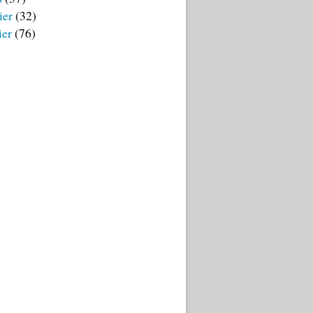
ier
(32)
ier
(76)