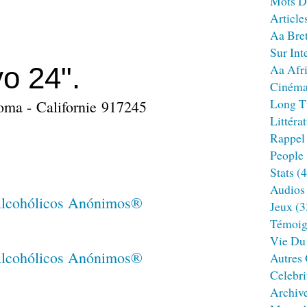
Mots D
Article
Aa Bre
Sur Int
o 24".
Aa Afr
Ciném
Long T
oma - Californie 917245
Littéra
Rappel
People
Stats
(4
Audios
Jeux
(3
Témoig
Vie Du
Autres
Celebri
Archiv