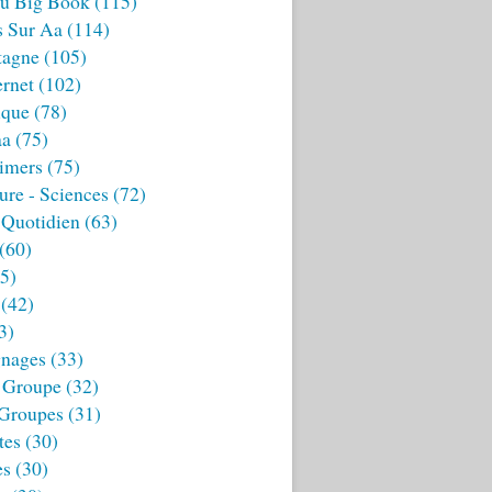
u Big Book
(115)
s Sur Aa
(114)
tagne
(105)
ernet
(102)
ique
(78)
aa
(75)
imers
(75)
ture - Sciences
(72)
 Quotidien
(63)
(60)
5)
(42)
3)
nages
(33)
 Groupe
(32)
 Groupes
(31)
tes
(30)
es
(30)