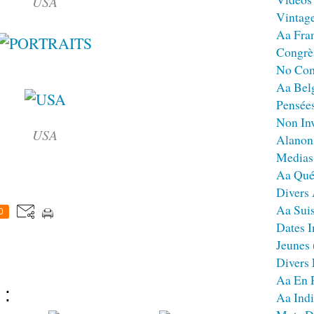
USA
Vintag
Aa Fra
Congrè
No Co
Aa Bel
Pensées
Non Inv
USA
Alanon
Medias
Aa Qué
Divers
Aa Sui
0
Dates I
Jeunes
Divers
Aa En 
 :
Aa Ind