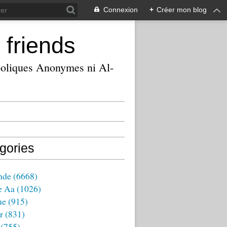
Connexion
+
Créer mon blog
 friends
ooliques Anonymes ni Al-
gories
nde
(6668)
e Aa
(1026)
ue
(915)
r
(831)
(755)