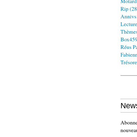
Motard
Rip
(28
Annivs
Lectur
Thème
Box45
Réus Pa
Fabien
Trésore
News
Abonnez
nouveau