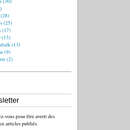
s
(30)
)
(28)
es
(25)
s
(17)
9
(13)
ltalk
(13)
ne
(9)
rie
(2)
letter
-vous pour être averti des
x articles publiés.