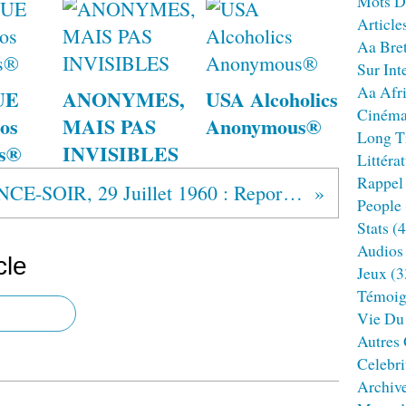
Mots D
Article
Aa Bre
Sur Int
Aa Afr
UE
ANONYMES,
USA Alcoholics
Ciném
os
MAIS PAS
Anonymous®
Long T
s®
INVISIBLES
Littéra
Rappel
FRANCE-SOIR, 29 Juillet 1960 : Reportage de Joseph Kessel sur le groupe des "Visons et Zibelines"
People
Stats
(4
Audios
cle
Jeux
(3
Témoig
Vie Du
Autres
Celebri
Archiv