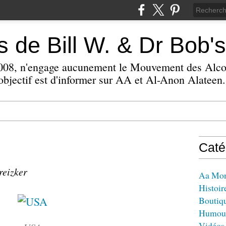
 de Bill W. & Dr Bob's
 2008, n'engage aucunement le Mouvement des Alc
bjectif est d'informer sur AA et Al-Anon Alateen.
Caté
reizker
Aa Mo
Histoir
Boutiq
Humou
Vidéos