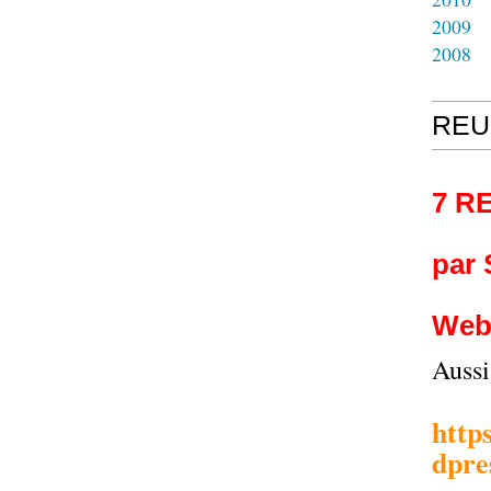
2009
2008
REU
7 R
par
Web
Auss
http
dpre