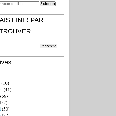
AIS FINIR PAR
)TROUVER
ives
t
(10)
et
(41)
(66)
(57)
l
(50)
s
(37)