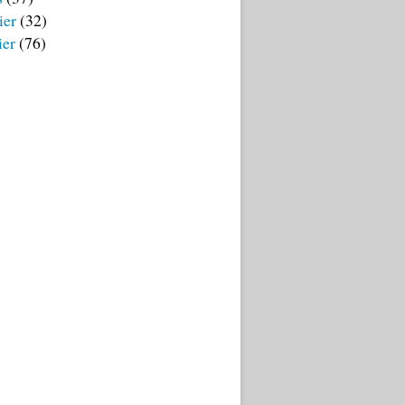
ier
(32)
ier
(76)