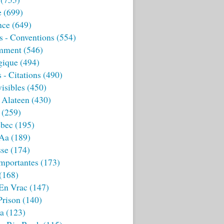
e
(699)
nce
(649)
s - Conventions
(554)
mment
(546)
gique
(494)
 - Citations
(490)
isibles
(450)
 Alateen
(430)
(259)
bec
(195)
 Aa
(189)
sse
(174)
mportantes
(173)
(168)
 En Vrac
(147)
Prison
(140)
ia
(123)