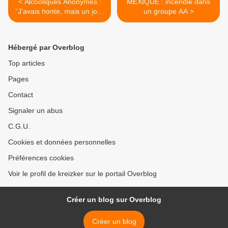
< Alcooliques Anonymes :
MEXIQUE : incendie dans
"J'avais honte, mais un jour
un groupe AA >
j'ai osé y aller"
Hébergé par Overblog
Top articles
Pages
Contact
Signaler un abus
C.G.U.
Cookies et données personnelles
Préférences cookies
Voir le profil de kreizker sur le portail Overblog
Créer un blog sur Overblog
Créer un blog