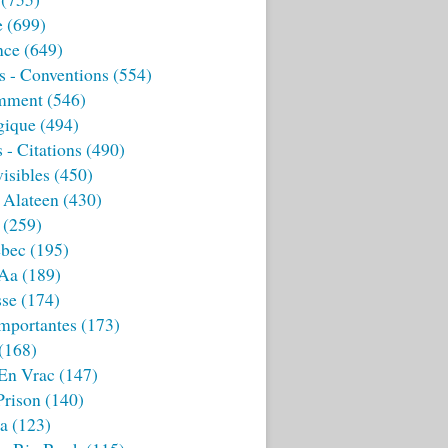
e
(699)
nce
(649)
s - Conventions
(554)
mment
(546)
gique
(494)
 - Citations
(490)
isibles
(450)
 Alateen
(430)
(259)
bec
(195)
 Aa
(189)
sse
(174)
mportantes
(173)
(168)
 En Vrac
(147)
Prison
(140)
ia
(123)