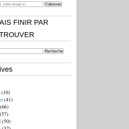
AIS FINIR PAR
)TROUVER
ives
t
(10)
et
(41)
(66)
(57)
l
(50)
s
(37)