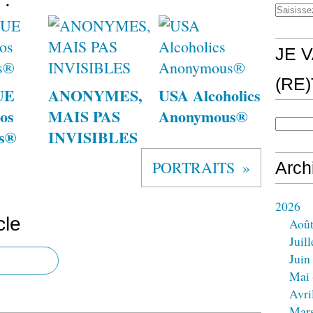
JE V
(RE
UE
ANONYMES,
USA Alcoholics
os
MAIS PAS
Anonymous®
s®
INVISIBLES
PORTRAITS
Arch
2026
cle
Aoû
Juill
Juin
Mai
Avri
Mar