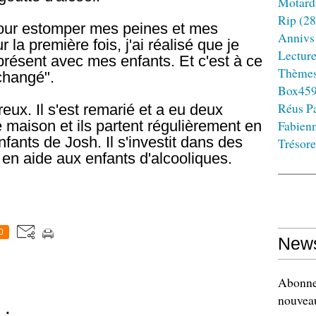
Motard
Rip
(28
 pour estomper mes peines et mes
Annivs
r la première fois, j'ai réalisé que je
Lectur
résent avec mes enfants. Et c'est à ce
Thème
changé".
Box45
Réus Pa
eux. Il s'est remarié et a eu deux
e maison et ils partent régulièrement en
Fabien
fants de Josh. Il s'investit dans des
Trésore
 en aide aux enfants d'alcooliques.
0
News
Abonnez
nouveau
 :