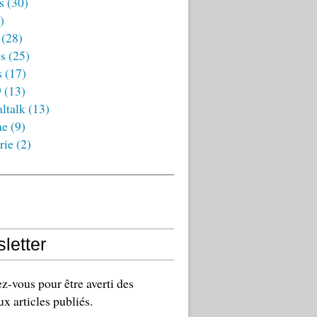
s
(30)
)
(28)
es
(25)
s
(17)
9
(13)
ltalk
(13)
ne
(9)
rie
(2)
letter
-vous pour être averti des
x articles publiés.