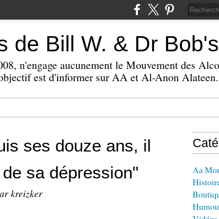
 de Bill W. & Dr Bob's
 2008, n'engage aucunement le Mouvement des Alc
bjectif est d'informer sur AA et Al-Anon Alateen.
uis ses douze ans, il
Caté
r de sa dépression"
Aa Mo
Histoir
ar kreizker
Boutiq
Humou
Vidéos