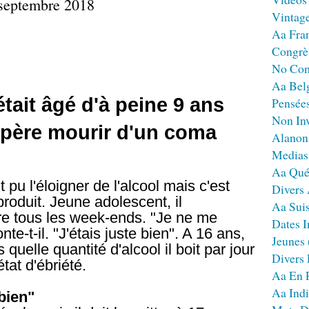
3 septembre 2018
Vintag
Aa Fra
Congrè
No Co
Aa Bel
ait âgé d'à peine 9 ans
Pensées
Non Inv
 père mourir d'un coma
Alanon
Medias
Aa Qué
 pu l'éloigner de l'alcool mais c'est
Divers
 produit. Jeune adolescent, il
Aa Sui
re tous les week-ends. "Je ne me
Dates I
e-t-il. "J'étais juste bien". A 16 ans,
Jeunes
quelle quantité d'alcool il boit par jour
Divers
tat d'ébriété.
Aa En 
Aa Ind
bien"