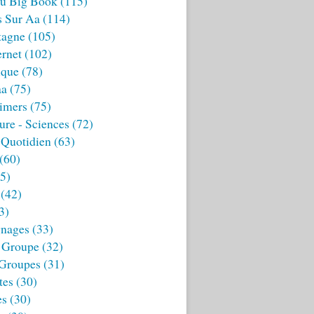
u Big Book
(115)
s Sur Aa
(114)
tagne
(105)
ernet
(102)
ique
(78)
aa
(75)
imers
(75)
ture - Sciences
(72)
 Quotidien
(63)
(60)
5)
(42)
3)
nages
(33)
 Groupe
(32)
 Groupes
(31)
tes
(30)
es
(30)