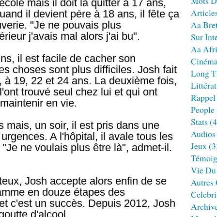
Mots D
école mais il doit la quitter à 17 ans,
Article
Quand il devient père à 18 ans, il fête ça
uverie. "Je ne pouvais plus
Aa Bre
térieur j'avais mal alors j'ai bu".
Sur Int
Aa Afr
ns, il est facile de cacher son
Ciném
es choses sont plus difficiles. Josh fait
Long T
e, à 19, 22 et 24 ans. La deuxième fois,
Littéra
'ont trouvé seul chez lui et qui ont
Rappel
e maintenir en vie.
People
Stats
(4
s mais, un soir, il est pris dans une
Audios
 urgences. A l'hôpital, il avale tous les
Jeux
(3
"Je ne voulais plus être là", admet-il.
Témoig
Vie Du
eux, Josh accepte alors enfin de se
Autres
rogramme en douze étapes des
Celebri
et c'est un succès. Depuis 2012, Josh
Archiv
goutte d'alcool.