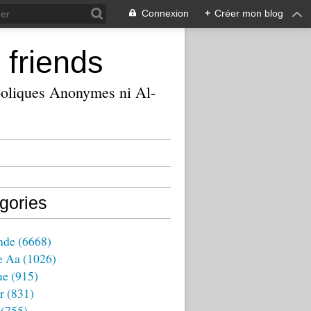
Connexion
+
Créer mon blog
 friends
ooliques Anonymes ni Al-
gories
nde
(6668)
e Aa
(1026)
ue
(915)
r
(831)
(755)