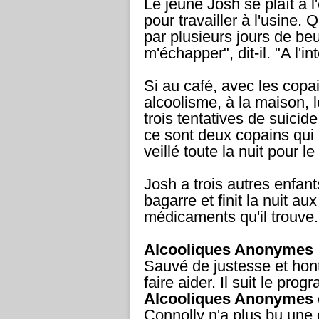
Le jeune Josh se plaît à l'
pour travailler à l'usine. 
par plusieurs jours de be
m'échapper", dit-il. "A l'in
Si au café, avec les copai
alcoolisme, à la maison, l
trois tentatives de suicid
ce sont deux copains qui l
veillé toute la nuit pour l
Josh a trois autres enfant
bagarre et finit la nuit aux
médicaments qu'il trouve. 
Alcooliques Anonymes
Sauvé de justesse et hont
faire aider. Il suit le p
Alcooliques Anonymes
Connolly n'a plus bu une 