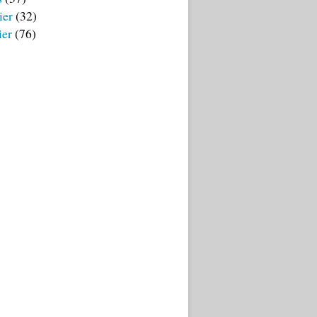
ier
(32)
ier
(76)