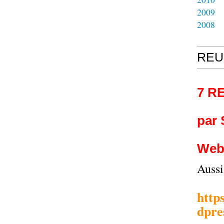
2009
2008
REU
7 R
par
Web
Auss
http
dpre