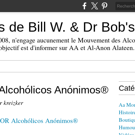
 de Bill W. & Dr Bob's
 2008, n'engage aucunement le Mouvement des Alc
bjectif est d'informer sur AA et Al-Anon Alateen.
lcohólicos Anónimos®
Caté
r kreizker
Aa Mo
Histoir
Boutiq
Humou
Vidéos