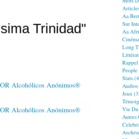
Mots D
Article
Aa Bre
Sur Int
sima Trinidad"
Aa Afr
Ciném
Long T
Littéra
Rappel
People
Stats
(4
Audios
Jeux
(3
Témoig
Vie Du
Autres
Celebri
Archiv