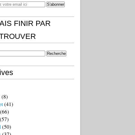
AIS FINIR PAR
)TROUVER
ives
t
(8)
et
(41)
(66)
(57)
l
(50)
s
(37)