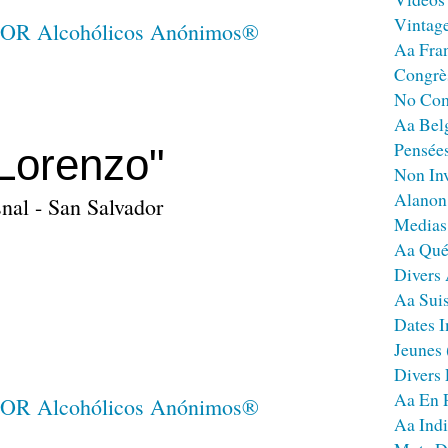
Vintag
Aa Fra
Congrè
No Co
Aa Bel
Pensées
Lorenzo"
Non Inv
Alanon
nal - San Salvador
Medias
Aa Qué
Divers
Aa Sui
Dates I
Jeunes
Divers
Aa En 
Aa Ind