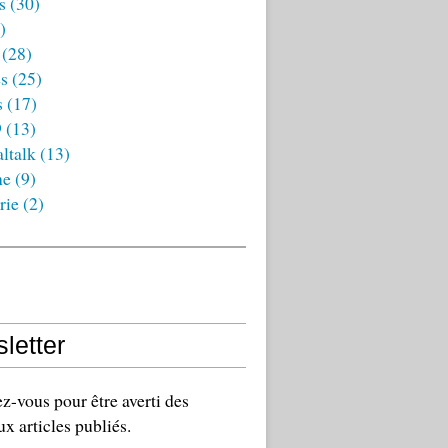
s
(30)
)
(28)
es
(25)
s
(17)
9
(13)
ltalk
(13)
ne
(9)
rie
(2)
letter
-vous pour être averti des
x articles publiés.