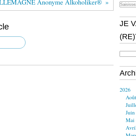
LLEMAGNE Anonyme Alkoholiker®
JE V
cle
(RE
Arch
2026
Aoû
Juill
Juin
Mai
Avri
Mar