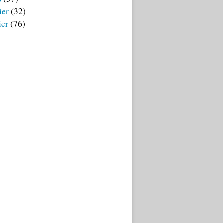
ier
(32)
ier
(76)