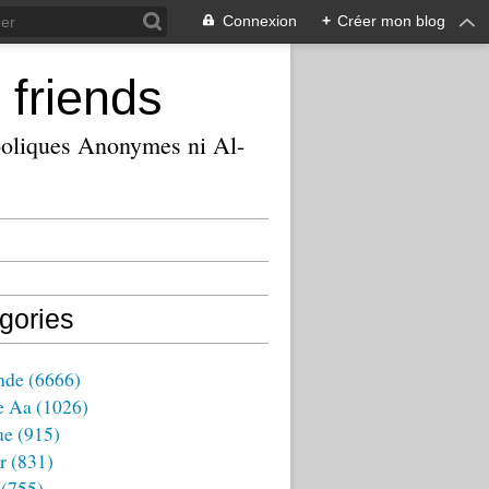
Connexion
+
Créer mon blog
 friends
ooliques Anonymes ni Al-
gories
nde
(6666)
e Aa
(1026)
ue
(915)
r
(831)
(755)