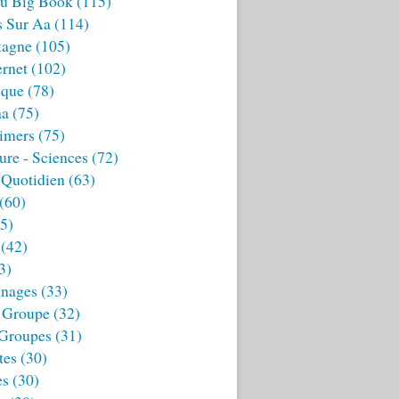
u Big Book
(115)
s Sur Aa
(114)
tagne
(105)
ernet
(102)
ique
(78)
aa
(75)
imers
(75)
ture - Sciences
(72)
 Quotidien
(63)
(60)
5)
(42)
3)
nages
(33)
 Groupe
(32)
 Groupes
(31)
tes
(30)
es
(30)