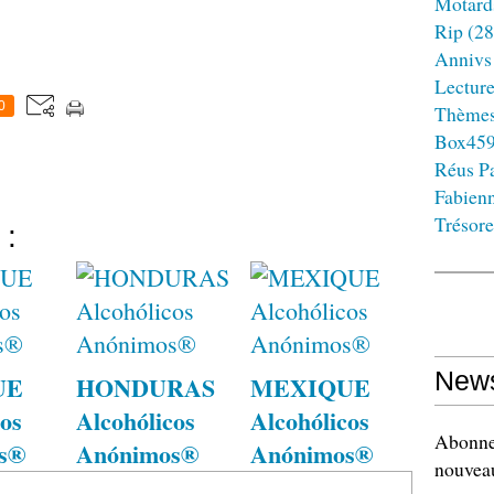
Motard
Rip
(28
Annivs
Lectur
0
Thème
Box45
Réus Pa
Fabien
Trésore
 :
News
UE
HONDURAS
MEXIQUE
os
Alcohólicos
Alcohólicos
Abonnez
s®
Anónimos®
Anónimos®
nouveau