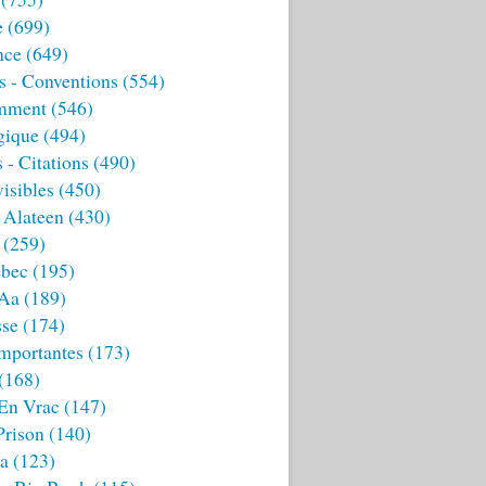
e
(699)
nce
(649)
s - Conventions
(554)
mment
(546)
gique
(494)
 - Citations
(490)
isibles
(450)
 Alateen
(430)
(259)
bec
(195)
 Aa
(189)
sse
(174)
mportantes
(173)
(168)
 En Vrac
(147)
Prison
(140)
ia
(123)