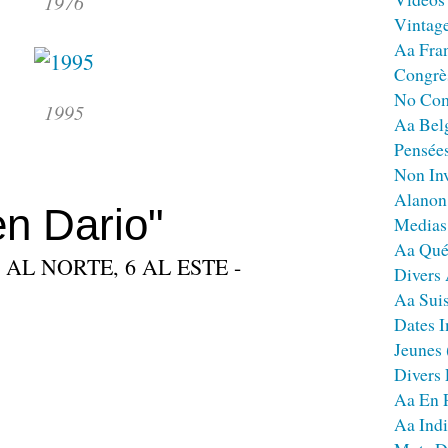
1976
Vintag
Aa Fra
Congrè
No Co
1995
Aa Bel
Pensées
Non Inv
Alanon
n Dario"
Medias
Aa Qué
 AL NORTE, 6 AL ESTE -
Divers
Aa Sui
Dates I
Jeunes
Divers
Aa En 
Aa Ind