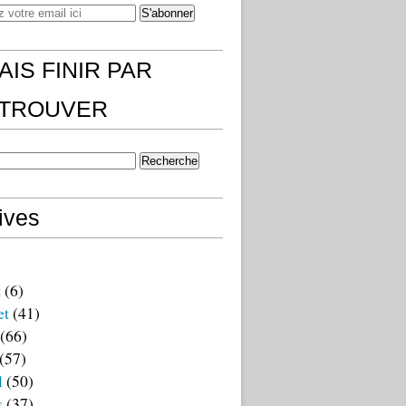
AIS FINIR PAR
)TROUVER
ives
t
(6)
et
(41)
(66)
(57)
l
(50)
s
(37)