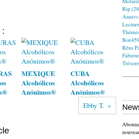
Motard
Rip
(28
Annivs
Lectur
 :
Thème
Box45
Réus Pa
Fabien
Trésore
RAS
MEXIQUE
CUBA
os
Alcohólicos
Alcohólicos
s®
Anónimos®
Anónimos®
Ebby T.
News
Abonnez
cle
nouveau