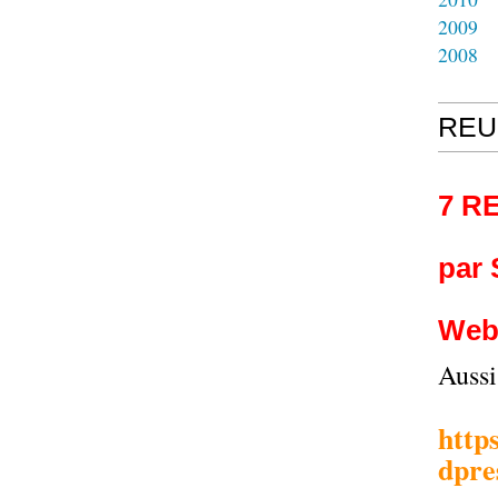
2009
2008
REU
7 R
par
Web
Auss
http
dpre