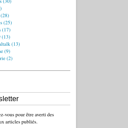
s
(30)
)
(28)
es
(25)
s
(17)
9
(13)
ltalk
(13)
ne
(9)
rie
(2)
letter
-vous pour être averti des
x articles publiés.