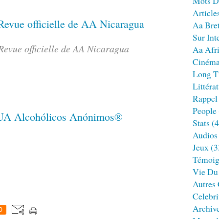
Mots D
Article
Aa Bre
Sur Int
Revue officielle de AA Nicaragua
Aa Afr
Ciném
Long T
Littéra
Rappel
People
Stats
(4
Audios
Jeux
(3
Témoig
Vie Du
Autres
Celebri
Archiv
0