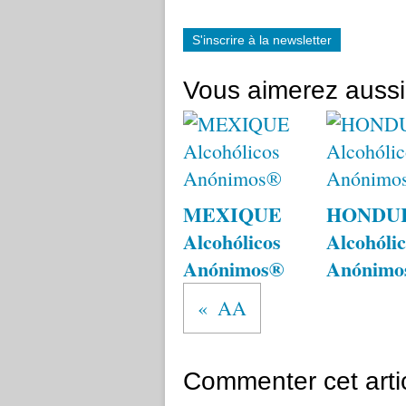
S'inscrire à la newsletter
Vous aimerez aussi
MEXIQUE
HONDU
Alcohólicos
Alcohólic
Anónimos®
Anónimo
AA
Commenter cet arti