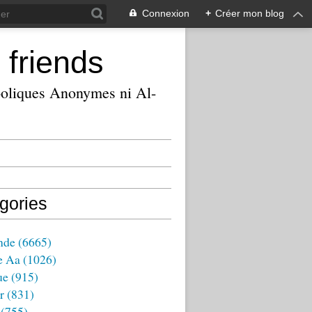
Connexion
+
Créer mon blog
 friends
ooliques Anonymes ni Al-
gories
nde
(6665)
e Aa
(1026)
ue
(915)
r
(831)
(755)