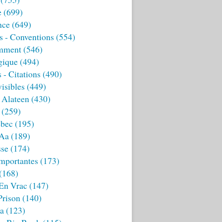
e
(699)
nce
(649)
s - Conventions
(554)
mment
(546)
gique
(494)
 - Citations
(490)
isibles
(449)
 Alateen
(430)
(259)
bec
(195)
 Aa
(189)
sse
(174)
mportantes
(173)
(168)
 En Vrac
(147)
Prison
(140)
ia
(123)