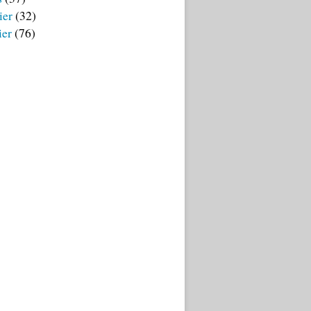
ier
(32)
ier
(76)