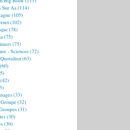
u Big Book
(115)
s Sur Aa
(114)
tagne
(105)
ernet
(102)
ique
(78)
aa
(75)
imers
(75)
ture - Sciences
(72)
 Quotidien
(63)
(60)
5)
(42)
3)
nages
(33)
 Groupe
(32)
 Groupes
(31)
tes
(30)
es
(30)