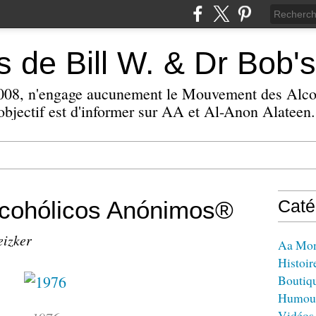
 de Bill W. & Dr Bob's
 2008, n'engage aucunement le Mouvement des Alc
bjectif est d'informer sur AA et Al-Anon Alateen.
ohólicos Anónimos®
Caté
eizker
Aa Mo
Histoir
Boutiq
Humou
Vidéos