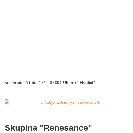
Velehradská třída 181 - 68601 Uherské Hradiště
Skupina "Renesance"