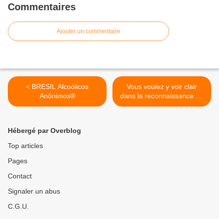
Commentaires
Ajouter un commentaire
< BRESIL Alcoólicos
Vous voulez y voir clair
Anônimos®
dans la reconnaissance de
la maladie de l’alcoolisme et
l'évolution des définitions >
Hébergé par Overblog
Top articles
Pages
Contact
Signaler un abus
C.G.U.