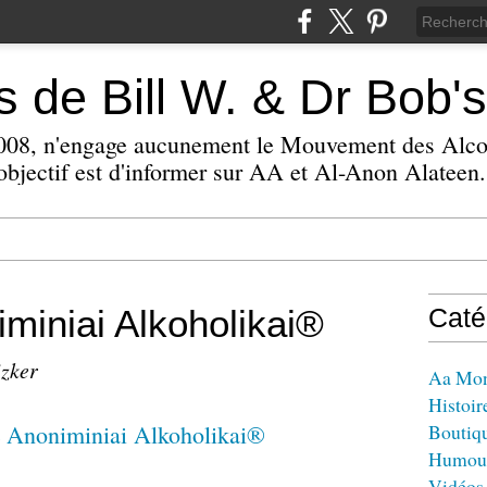
 de Bill W. & Dr Bob's
 2008, n'engage aucunement le Mouvement des Alc
bjectif est d'informer sur AA et Al-Anon Alateen.
miniai Alkoholikai®
Caté
izker
Aa Mo
Histoir
Boutiq
Humou
Vidéos