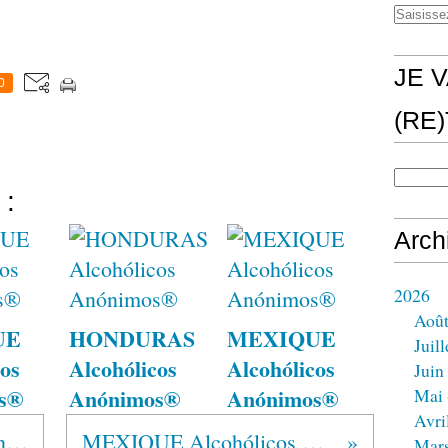
JE V
0
(RE
 :
Arch
2026
Aoû
UE
HONDURAS
MEXIQUE
Juill
os
Alcohólicos
Alcohólicos
Juin
s®
Anónimos®
Anónimos®
Mai
Avri
USA ? United Sober Anonymous !
MEXIQUE Alcohólicos Anónimos®
Mar