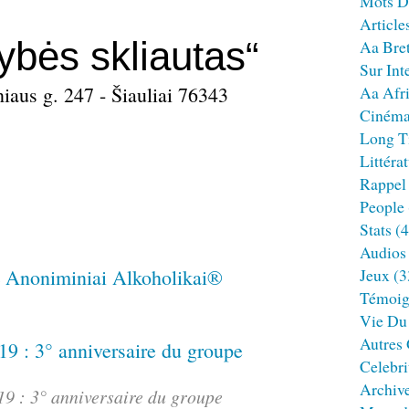
Mots D
Article
bės skliautas“
Aa Bre
Sur Int
niaus g. 247 - Šiauliai 76343
Aa Afr
Ciném
Long T
Littéra
Rappel
People
Stats
(4
Audios
Jeux
(3
Témoig
Vie Du
Autres
Celebri
Archiv
19 : 3° anniversaire du groupe