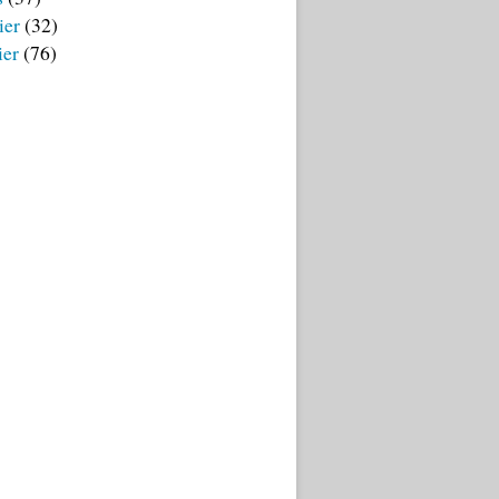
ier
(32)
ier
(76)