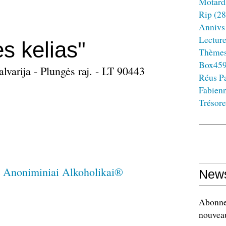
Motard
Rip
(28
Annivs
Lectur
s kelias"
Thème
Box45
lvarija - Plungės raj. - LT 90443
Réus Pa
Fabien
Trésore
News
Abonnez
nouveau