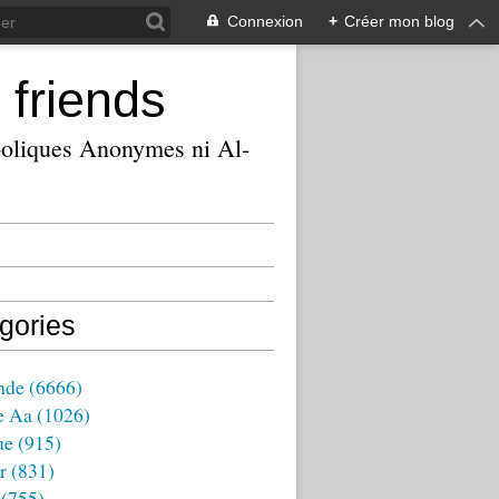
Connexion
+
Créer mon blog
 friends
ooliques Anonymes ni Al-
gories
nde
(6666)
e Aa
(1026)
ue
(915)
r
(831)
(755)