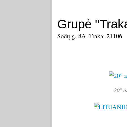
Grupė "Trak
Sodų g. 8A -Trakai 21106
20° a