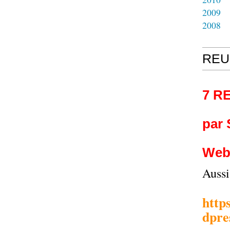
2009
2008
REU
7 R
par
Web
Auss
http
dpre