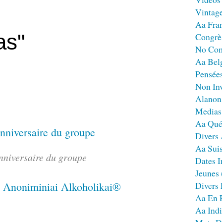
Vintag
Aa Fra
as"
Congrè
No Co
Aa Bel
Pensées
Non Inv
Alanon
Medias
Aa Qué
Divers
Aa Sui
nniversaire du groupe
Dates I
Jeunes
Divers
Aa En 
Aa Ind