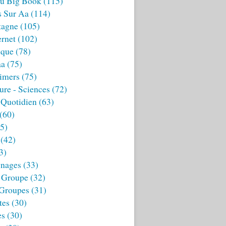
u Big Book
(115)
s Sur Aa
(114)
tagne
(105)
ernet
(102)
ique
(78)
aa
(75)
imers
(75)
ture - Sciences
(72)
 Quotidien
(63)
(60)
5)
(42)
3)
nages
(33)
 Groupe
(32)
 Groupes
(31)
tes
(30)
es
(30)