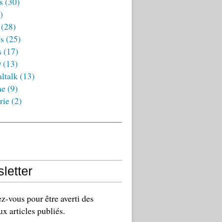
s
(30)
)
(28)
es
(25)
s
(17)
9
(13)
ltalk
(13)
ne
(9)
rie
(2)
letter
-vous pour être averti des
x articles publiés.