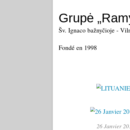
Grupė „Ramy
Šv. Ignaco bažnyčioje - Vil
Fondé en 1998
26 Janvier 20