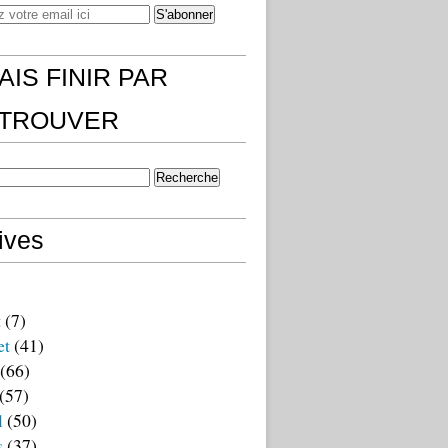
AIS FINIR PAR
)TROUVER
ives
t
(7)
et
(41)
(66)
(57)
l
(50)
s
(37)