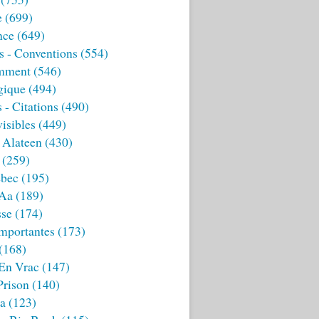
e
(699)
nce
(649)
s - Conventions
(554)
mment
(546)
gique
(494)
 - Citations
(490)
isibles
(449)
 Alateen
(430)
(259)
bec
(195)
 Aa
(189)
sse
(174)
mportantes
(173)
(168)
 En Vrac
(147)
Prison
(140)
ia
(123)