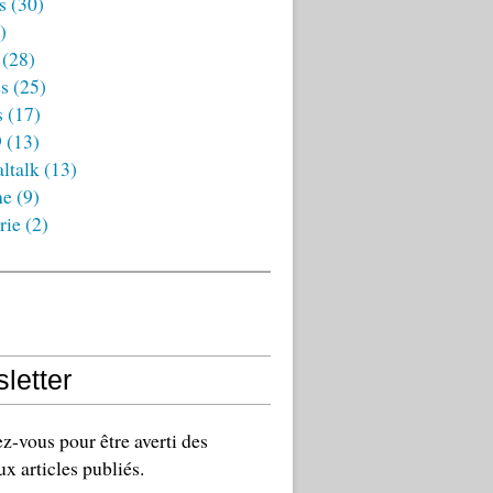
s
(30)
)
(28)
es
(25)
s
(17)
9
(13)
ltalk
(13)
ne
(9)
rie
(2)
letter
-vous pour être averti des
x articles publiés.