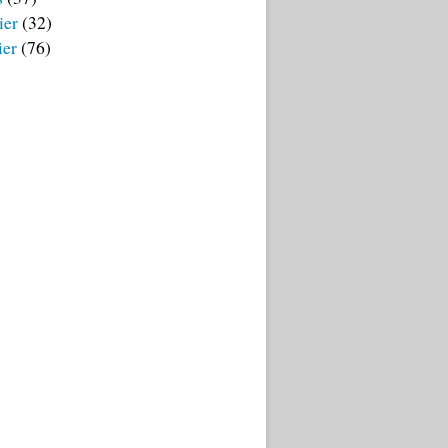
ier
(32)
ier
(76)