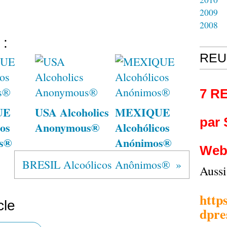
2009
2008
 :
REU
7 R
UE
USA Alcoholics
MEXIQUE
par
os
Anonymous®
Alcohólicos
s®
Anónimos®
Web
BRESIL Alcoólicos Anônimos®
Auss
http
cle
dpre