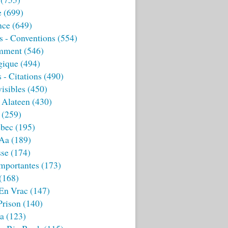
e
(699)
nce
(649)
s - Conventions
(554)
mment
(546)
gique
(494)
 - Citations
(490)
isibles
(450)
 Alateen
(430)
(259)
bec
(195)
 Aa
(189)
sse
(174)
mportantes
(173)
(168)
 En Vrac
(147)
Prison
(140)
ia
(123)