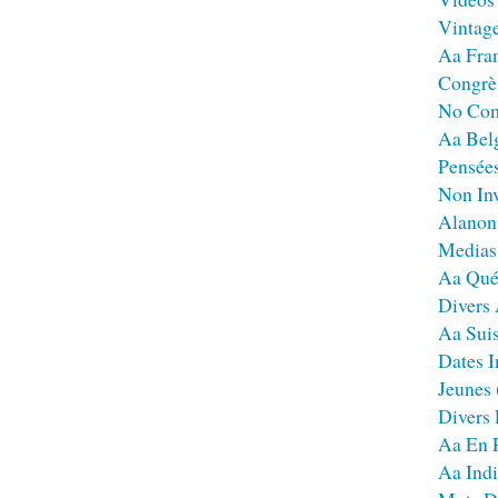
Vintag
Aa Fra
Congrè
No Co
Aa Bel
Pensées
Non Inv
Alanon
Medias
Aa Qué
Divers
Aa Sui
Dates I
Jeunes
Divers
Aa En 
Aa Ind