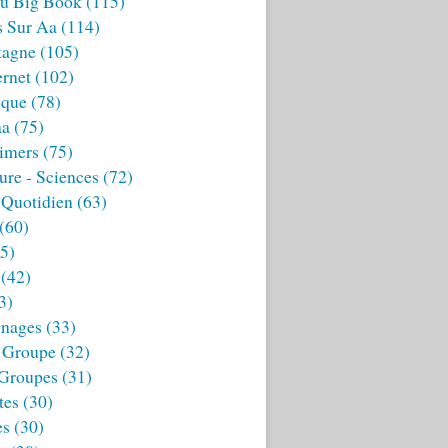
u Big Book
(115)
s Sur Aa
(114)
tagne
(105)
ernet
(102)
ique
(78)
aa
(75)
imers
(75)
ture - Sciences
(72)
 Quotidien
(63)
(60)
5)
(42)
3)
nages
(33)
 Groupe
(32)
 Groupes
(31)
tes
(30)
es
(30)