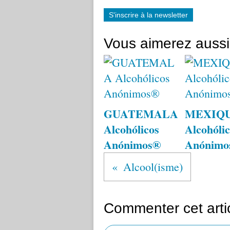
S'inscrire à la newsletter
Vous aimerez aussi
GUATEMALA
MEXIQ
Alcohólicos
Alcohólic
Anónimos®
Anónimo
Alcool(isme)
Commenter cet arti