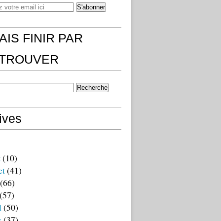
AIS FINIR PAR
)TROUVER
ives
t
(10)
et
(41)
(66)
(57)
l
(50)
s
(37)