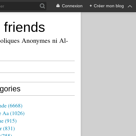
Connexion
+
Créer mon blog
 friends
ooliques Anonymes ni Al-
gories
nde
(6668)
e Aa
(1026)
ue
(915)
r
(831)
(755)