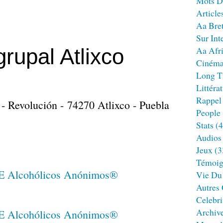
Mots D
Article
Aa Bre
Sur Int
grupal Atlixco
Aa Afr
Ciném
Long T
Littéra
Rappel
 Revolución - 74270 Atlixco - Puebla
People
Stats
(4
Audios
Jeux
(3
Témoig
Vie Du
Autres
Celebri
Archiv