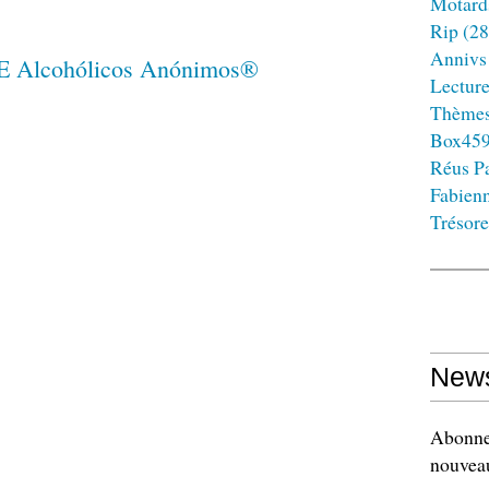
Motard
Rip
(28
Annivs
Lectur
Thème
Box45
Réus Pa
Fabien
Trésore
News
Abonnez
nouveau