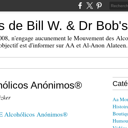
 de Bill W. & Dr Bob's
 2008, n'engage aucunement le Mouvement des Alc
bjectif est d'informer sur AA et Al-Anon Alateen.
ólicos Anónimos®
Caté
izker
Aa Mo
Histoir
Boutiq
Humou
Vidéos