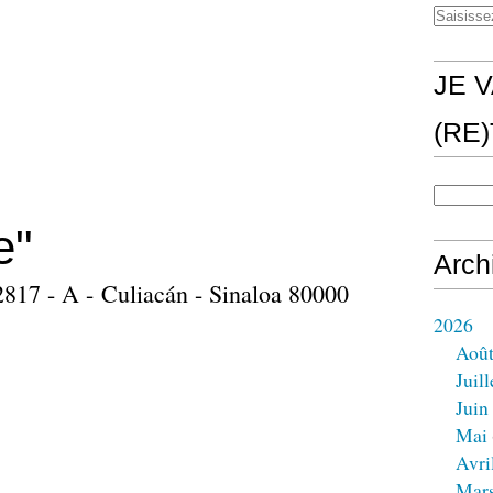
JE V
(RE
e"
Arch
817 - A - Culiacán - Sinaloa 80000
2026
Aoû
Juill
Juin
Mai
Avri
Mar