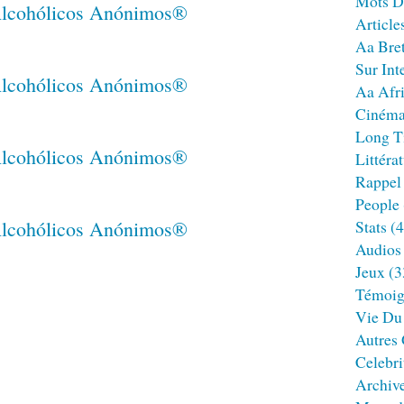
Mots D
Article
Aa Bre
Sur Int
Aa Afr
Ciném
Long T
Littéra
Rappel
People
Stats
(4
Audios
Jeux
(3
Témoig
Vie Du
Autres
Celebri
Archiv