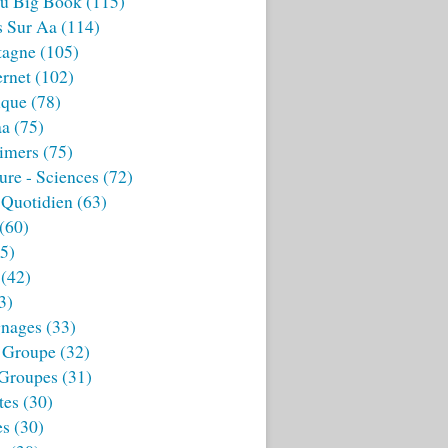
u Big Book
(115)
s Sur Aa
(114)
tagne
(105)
ernet
(102)
ique
(78)
aa
(75)
imers
(75)
ture - Sciences
(72)
 Quotidien
(63)
(60)
5)
(42)
3)
nages
(33)
 Groupe
(32)
 Groupes
(31)
tes
(30)
es
(30)