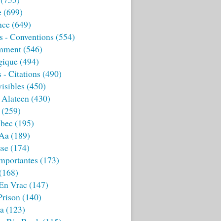
e
(699)
nce
(649)
s - Conventions
(554)
mment
(546)
gique
(494)
 - Citations
(490)
isibles
(450)
 Alateen
(430)
(259)
bec
(195)
 Aa
(189)
sse
(174)
mportantes
(173)
(168)
 En Vrac
(147)
Prison
(140)
ia
(123)