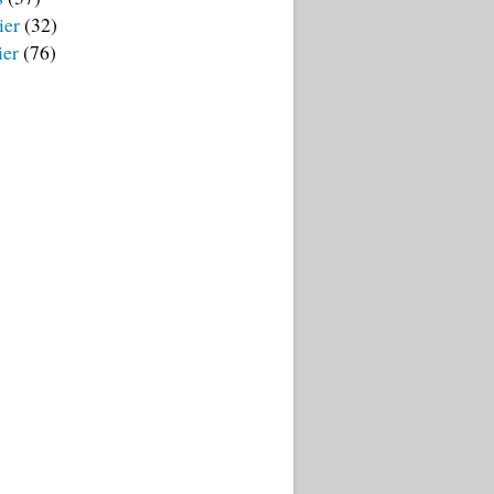
ier
(32)
ier
(76)