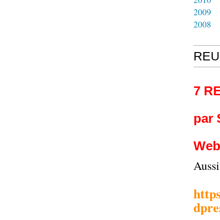
2009
2008
REU
7 R
par
Web
Auss
http
dpre