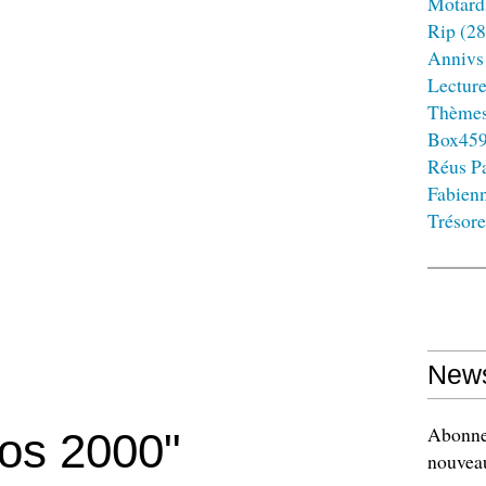
Motard
Rip
(28
Annivs
Lectur
Thème
Box45
Réus Pa
Fabien
Trésore
News
Abonnez
nos 2000"
nouveau