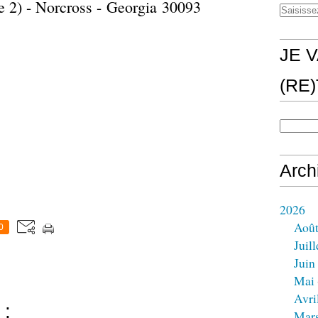
 2) - Norcross - Georgia 30093
JE V
(RE
Arch
2026
Aoû
0
Juill
Juin
Mai
Avri
 :
Mar