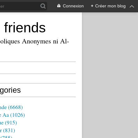
Connexion
+
Créer mon blog
 friends
ooliques Anonymes ni Al-
gories
nde
(6668)
e Aa
(1026)
ue
(915)
r
(831)
(755)