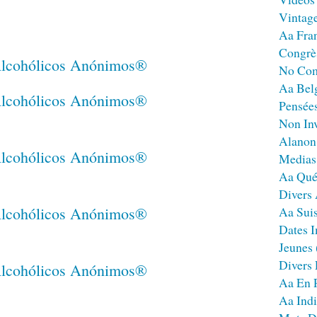
Vintag
Aa Fra
Congrè
No Co
Aa Bel
Pensées
Non Inv
Alanon
Medias
Aa Qué
Divers
Aa Sui
Dates I
Jeunes
Divers
Aa En 
Aa Ind