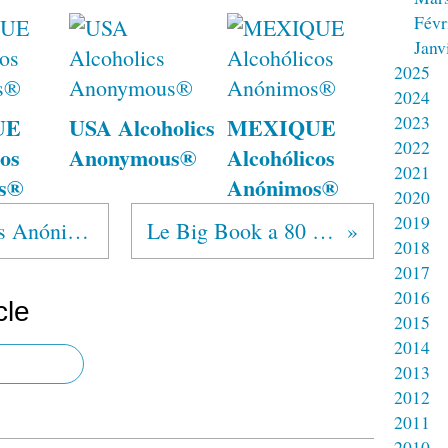
Févr
Janv
2025
2024
2023
UE
USA Alcoholics
MEXIQUE
2022
os
Anonymous®
Alcohólicos
2021
s®
Anónimos®
2020
2019
MEXIQUE Alcohólicos Anónimos®
Le Big Book a 80 ans !
2018
2017
2016
cle
2015
2014
2013
2012
2011
2010