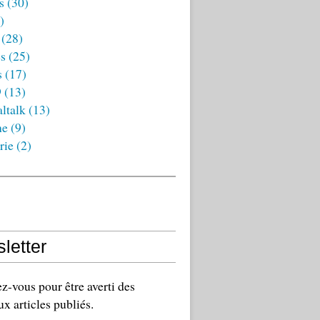
s
(30)
)
(28)
es
(25)
s
(17)
9
(13)
ltalk
(13)
ne
(9)
rie
(2)
letter
-vous pour être averti des
x articles publiés.