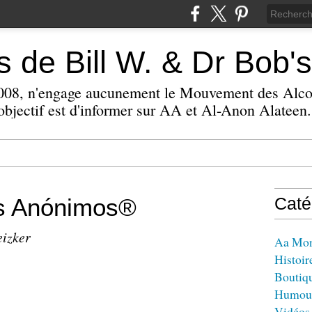
 de Bill W. & Dr Bob's
 2008, n'engage aucunement le Mouvement des Alc
bjectif est d'informer sur AA et Al-Anon Alateen.
os Anónimos®
Caté
eizker
Aa Mo
Histoir
Boutiq
Humou
Vidéos