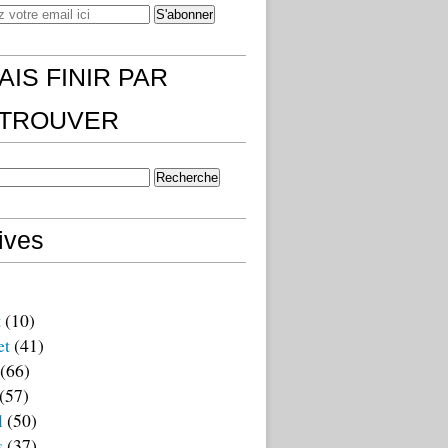
AIS FINIR PAR
)TROUVER
ives
t
(10)
et
(41)
(66)
(57)
l
(50)
s
(37)