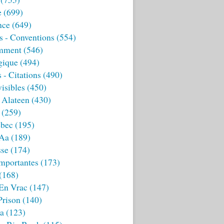
e
(699)
nce
(649)
s - Conventions
(554)
mment
(546)
gique
(494)
 - Citations
(490)
isibles
(450)
 Alateen
(430)
(259)
bec
(195)
 Aa
(189)
sse
(174)
mportantes
(173)
(168)
 En Vrac
(147)
Prison
(140)
ia
(123)