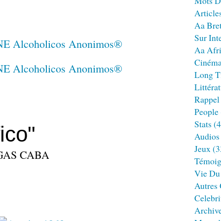
Mots D
Article
Aa Bre
Sur Int
Aa Afr
Ciném
Long T
Littéra
Rappel
People
Stats
(4
ico"
Audios
Jeux
(3
25GAS CABA
Témoig
Vie Du
Autres
Celebri
Archiv