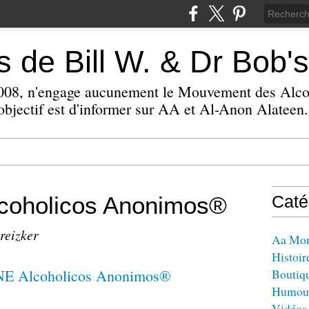
 de Bill W. & Dr Bob's
 2008, n'engage aucunement le Mouvement des Alc
bjectif est d'informer sur AA et Al-Anon Alateen.
oholicos Anonimos®
Caté
reizker
Aa Mo
Histoir
Boutiq
Humou
Vidéos