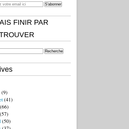
AIS FINIR PAR
)TROUVER
ives
t
(9)
et
(41)
(66)
(57)
l
(50)
s
(37)