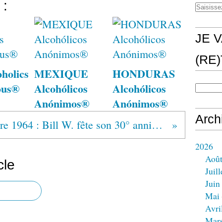
 :
JE V
(RE
holics
MEXIQUE
HONDURAS
ous®
Alcohólicos
Alcohólicos
Anónimos®
Anónimos®
Arch
3 Octobre 1964 : Bill W. fête son 30° anniversaire de sobriété
2026
Aoû
cle
Juill
Juin
Mai
Avri
Mar