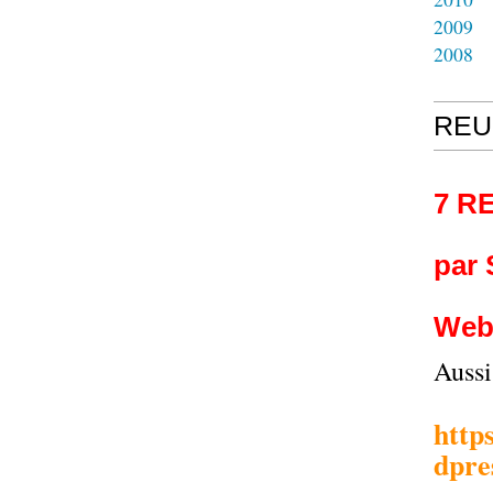
2009
2008
REU
7 R
par
Web
Auss
http
dpre