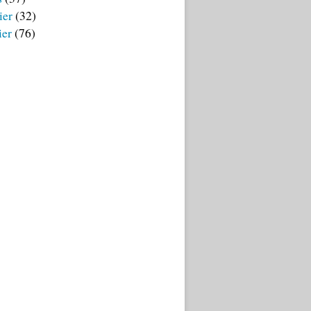
ier
(32)
ier
(76)