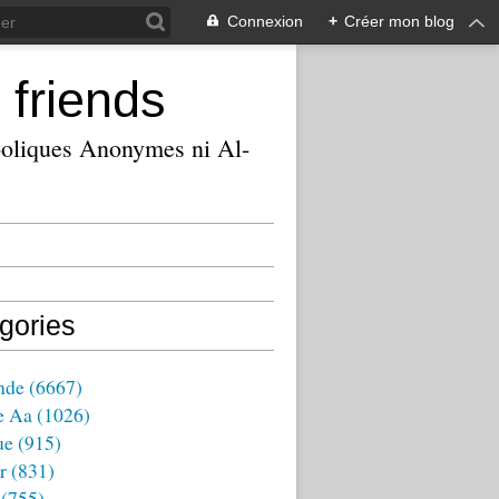
Connexion
+
Créer mon blog
 friends
ooliques Anonymes ni Al-
gories
nde
(6667)
e Aa
(1026)
ue
(915)
r
(831)
(755)