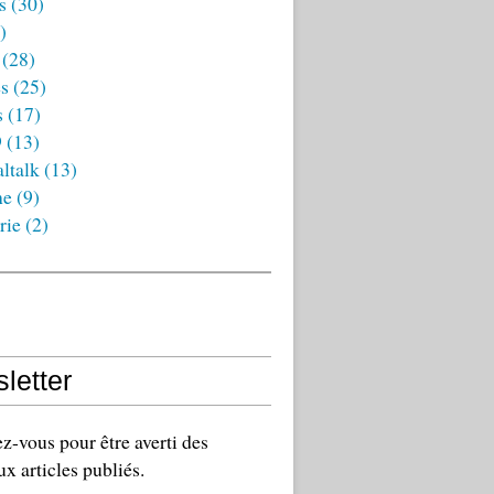
s
(30)
)
(28)
es
(25)
s
(17)
9
(13)
ltalk
(13)
ne
(9)
rie
(2)
letter
-vous pour être averti des
x articles publiés.