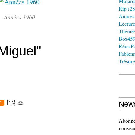
Motard
Rip
(28
Annivs
Années 1960
Lectur
Thème
Box45
Réus Pa
Miguel"
Fabien
Trésore
News
0
Abonnez
nouveau