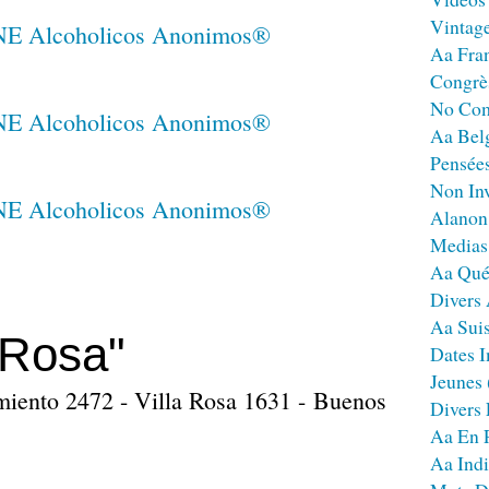
Vintag
Aa Fra
Congrè
No Co
Aa Bel
Pensées
Non Inv
Alanon
Medias
Aa Qué
Divers
Aa Sui
 Rosa"
Dates I
Jeunes
miento 2472 - Villa Rosa 1631 - Buenos
Divers
Aa En 
Aa Ind