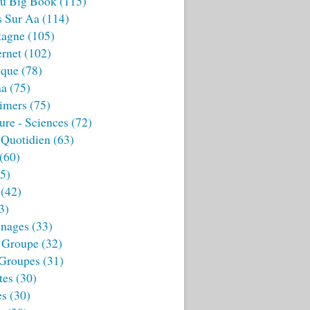
u Big Book
(115)
s Sur Aa
(114)
tagne
(105)
ernet
(102)
ique
(78)
aa
(75)
imers
(75)
ture - Sciences
(72)
 Quotidien
(63)
(60)
5)
(42)
3)
nages
(33)
 Groupe
(32)
 Groupes
(31)
tes
(30)
es
(30)