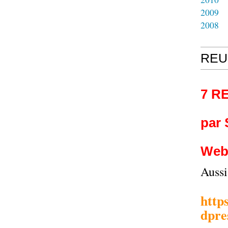
2009
2008
REU
7 R
par
Web
Auss
http
dpre