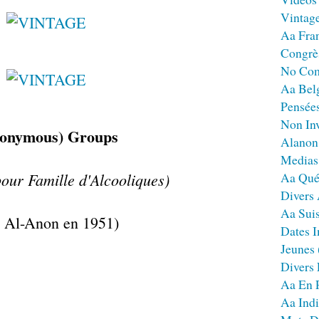
Vintag
Aa Fra
Congrè
No Co
Aa Bel
Pensées
Non Inv
nonymous) Groups
Alanon
Medias
our Famille d'Alcooliques)
Aa Qué
Divers
Aa Sui
 Al-Anon en 1951)
Dates I
Jeunes
Divers
Aa En 
Aa Ind