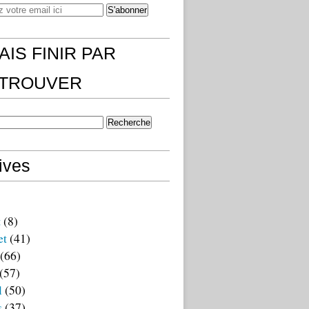
AIS FINIR PAR
)TROUVER
ives
t
(8)
et
(41)
(66)
(57)
l
(50)
s
(37)