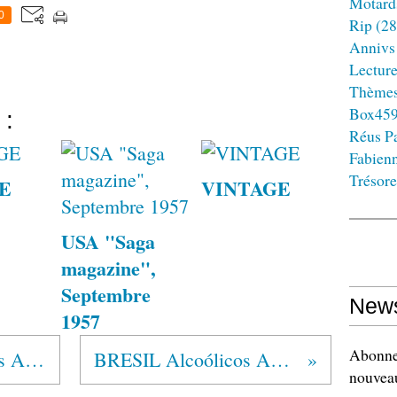
Motard
0
Rip
(28
Annivs
Lectur
Thème
Box45
 :
Réus Pa
Fabien
Trésore
E
VINTAGE
USA "Saga
magazine",
Septembre
News
1957
Abonnez
MEXIQUE Alcohólicos Anónimos®
BRESIL Alcoólicos Anônimos®
nouveau