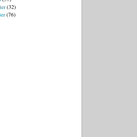
ier
(32)
ier
(76)