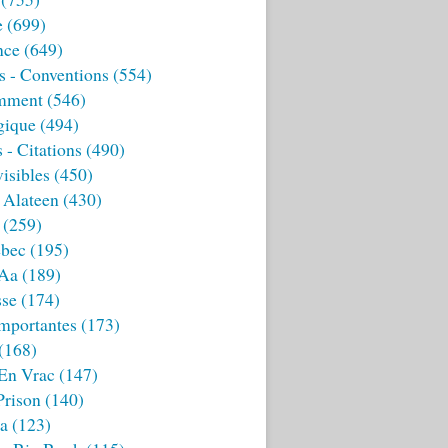
e
(699)
nce
(649)
s - Conventions
(554)
mment
(546)
gique
(494)
 - Citations
(490)
isibles
(450)
 Alateen
(430)
(259)
bec
(195)
 Aa
(189)
sse
(174)
mportantes
(173)
(168)
 En Vrac
(147)
Prison
(140)
ia
(123)