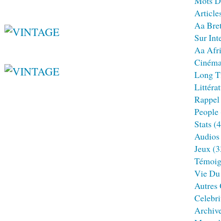
Mots D
Article
Aa Bre
Sur Int
Aa Afr
Ciném
Long T
Littéra
Rappel
People
Stats
(4
Audios
Jeux
(3
Témoig
Vie Du
Autres
Celebri
Archiv