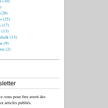
s
(30)
)
(28)
es
(25)
s
(17)
9
(13)
ltalk
(13)
ne
(9)
rie
(2)
letter
-vous pour être averti des
x articles publiés.