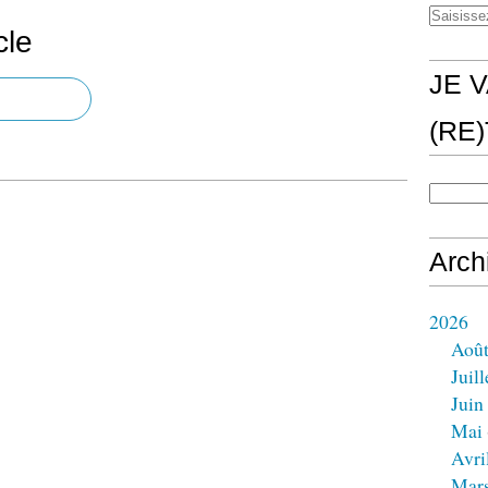
cle
JE V
(RE
Arch
2026
Aoû
Juill
Juin
Mai
Avri
Mar