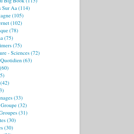
u Big Book
(115)
s Sur Aa
(114)
tagne
(105)
ernet
(102)
ique
(78)
aa
(75)
imers
(75)
ture - Sciences
(72)
 Quotidien
(63)
(60)
5)
(42)
3)
nages
(33)
 Groupe
(32)
 Groupes
(31)
tes
(30)
es
(30)