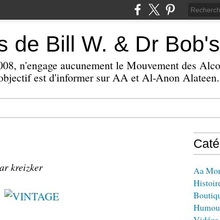
 de Bill W. & Dr Bob's
 2008, n'engage aucunement le Mouvement des Alc
bjectif est d'informer sur AA et Al-Anon Alateen.
Caté
ar kreizker
Aa Mo
Histoir
Boutiq
Humou
Vidéos