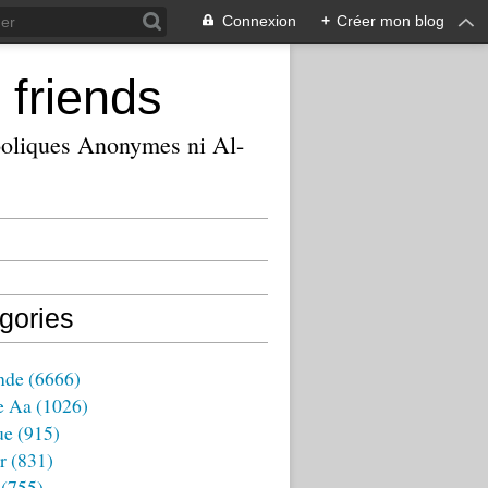
Connexion
+
Créer mon blog
 friends
ooliques Anonymes ni Al-
gories
nde
(6666)
e Aa
(1026)
ue
(915)
r
(831)
(755)