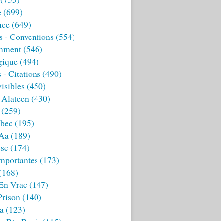
e
(699)
nce
(649)
s - Conventions
(554)
mment
(546)
gique
(494)
 - Citations
(490)
isibles
(450)
 Alateen
(430)
(259)
bec
(195)
 Aa
(189)
sse
(174)
mportantes
(173)
(168)
 En Vrac
(147)
Prison
(140)
ia
(123)