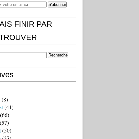
AIS FINIR PAR
)TROUVER
ives
t
(8)
et
(41)
(66)
(57)
l
(50)
s
(37)