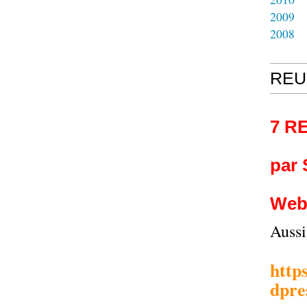
2009
2008
REU
7 R
par
Web
Auss
http
dpre