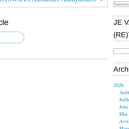
cle
JE V
(RE
Arch
2026
Aoû
Juill
Juin
Mai
Avri
Mar