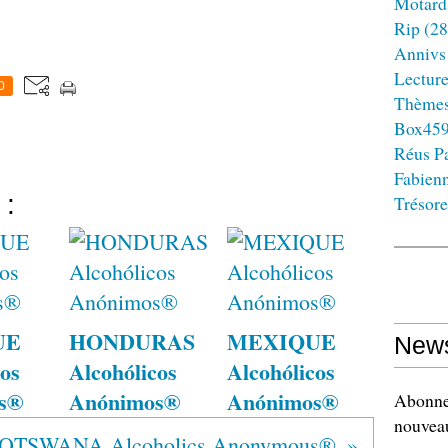
Motard
Rip
(28
Annivs
Lectur
0
Thème
Box45
Réus Pa
Fabien
 :
Trésore
UE
HONDURAS
MEXIQUE
News
os
Alcohólicos
Alcohólicos
s®
Anónimos®
Anónimos®
Abonnez
nouveau
OTSWANA Alcoholics Anonymous®