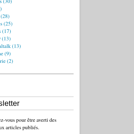
s
(30)
)
(28)
es
(25)
s
(17)
9
(13)
ltalk
(13)
ne
(9)
rie
(2)
letter
-vous pour être averti des
x articles publiés.