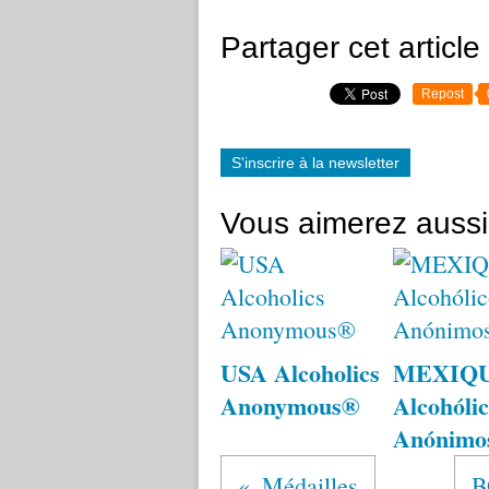
Partager cet article
Repost
S'inscrire à la newsletter
Vous aimerez aussi
USA Alcoholics
MEXIQ
Anonymous®
Alcohólic
Anónimo
Médailles
B