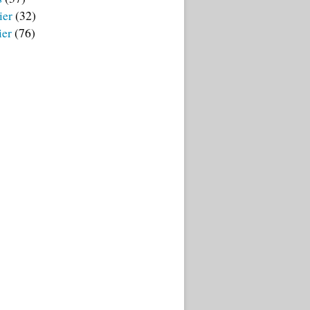
ier
(32)
ier
(76)