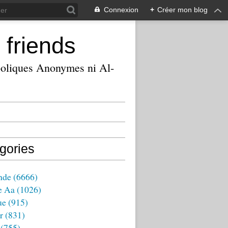
Connexion
+
Créer mon blog
 friends
ooliques Anonymes ni Al-
gories
nde
(6666)
e Aa
(1026)
ue
(915)
r
(831)
(755)