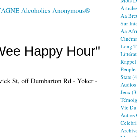
Mots D
Article
Aa Bre
Sur Int
Aa Afr
Ciném
Long T
Wee Happy Hour"
Littéra
Rappel
People
Stats
(4
ick St, off Dumbarton Rd - Yoker -
Audios
Jeux
(3
Témoig
Vie Du
Autres
Celebri
Archiv