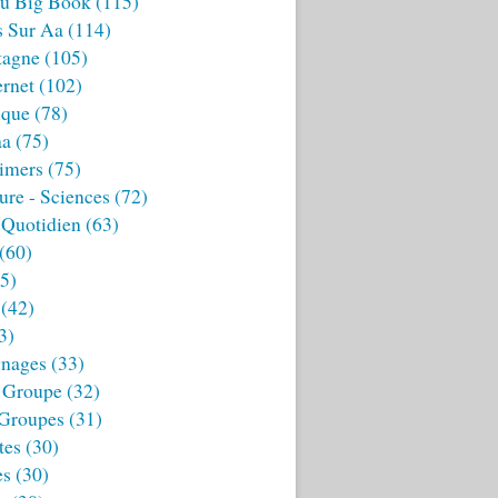
u Big Book
(115)
s Sur Aa
(114)
tagne
(105)
ernet
(102)
ique
(78)
aa
(75)
imers
(75)
ture - Sciences
(72)
 Quotidien
(63)
(60)
5)
(42)
3)
nages
(33)
 Groupe
(32)
 Groupes
(31)
tes
(30)
es
(30)