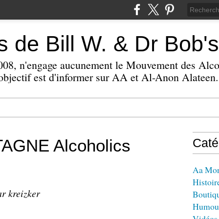
 de Bill W. & Dr Bob's
 2008, n'engage aucunement le Mouvement des Alc
bjectif est d'informer sur AA et Al-Anon Alateen.
GNE Alcoholics
Caté
Aa Mo
Histoir
ar kreizker
Boutiq
Humou
Vidéos