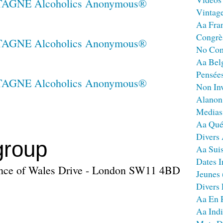
Vintag
Aa Fra
Congrè
No Co
Aa Bel
Pensées
Non Inv
Alanon
Medias
Aa Qué
Divers
group
Aa Sui
Dates I
rince of Wales Drive - London SW11 4BD
Jeunes
Divers
Aa En 
Aa Ind