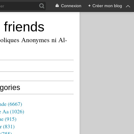
Connexion
+
Créer mon blog
 friends
ooliques Anonymes ni Al-
gories
nde
(6667)
e Aa
(1026)
ue
(915)
r
(831)
(755)