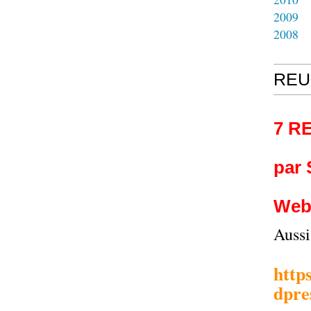
2009
2008
REU
7 R
par
Web
Auss
http
dpre