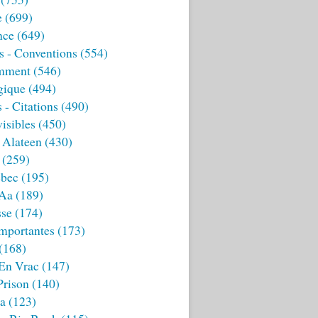
e
(699)
nce
(649)
s - Conventions
(554)
mment
(546)
gique
(494)
 - Citations
(490)
isibles
(450)
 Alateen
(430)
(259)
bec
(195)
 Aa
(189)
sse
(174)
mportantes
(173)
(168)
 En Vrac
(147)
Prison
(140)
ia
(123)