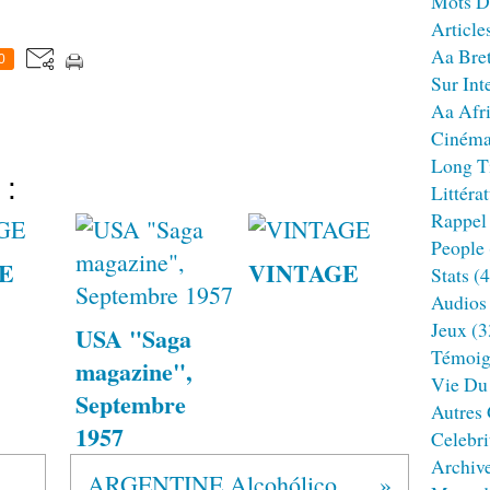
Mots D
Article
Aa Bre
0
Sur Int
Aa Afr
Ciném
Long T
 :
Littéra
Rappel
People
E
VINTAGE
Stats
(4
Audios
Jeux
(3
USA "Saga
Témoig
magazine",
Vie Du
Septembre
Autres
1957
Celebri
Archiv
нонимных Алкоголиков
ARGENTINE Alcohólicos Anónimos®