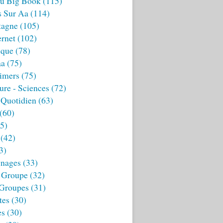
u Big Book
(115)
s Sur Aa
(114)
tagne
(105)
ernet
(102)
ique
(78)
aa
(75)
imers
(75)
ture - Sciences
(72)
 Quotidien
(63)
(60)
5)
(42)
3)
nages
(33)
 Groupe
(32)
 Groupes
(31)
tes
(30)
es
(30)