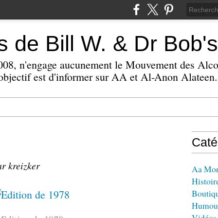
 de Bill W. & Dr Bob's
 2008, n'engage aucunement le Mouvement des Alc
bjectif est d'informer sur AA et Al-Anon Alateen.
Caté
ar kreizker
Aa Mo
Histoir
Boutiq
Humou
Vidéos