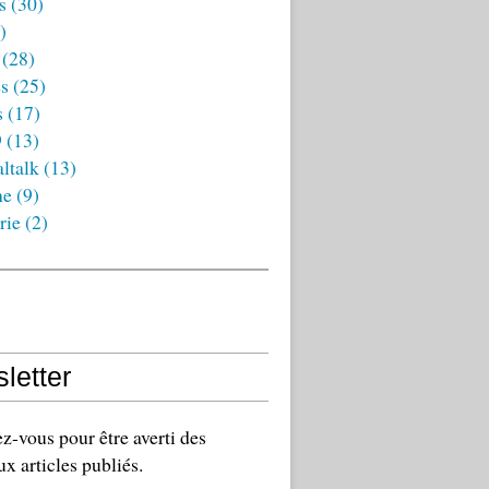
s
(30)
)
(28)
es
(25)
s
(17)
9
(13)
ltalk
(13)
ne
(9)
rie
(2)
letter
-vous pour être averti des
x articles publiés.