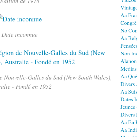
Edition de 1978
Vintag
Aa Fra
Congrè
No Co
Date inconnue
Aa Bel
Pensées
Non Inv
Alanon
Medias
Aa Qué
de Nouvelle-Galles du Sud (New South Wales),
Divers
ralie - Fondé en 1952
Aa Sui
Dates I
Jeunes
Divers
Aa En 
Aa Ind