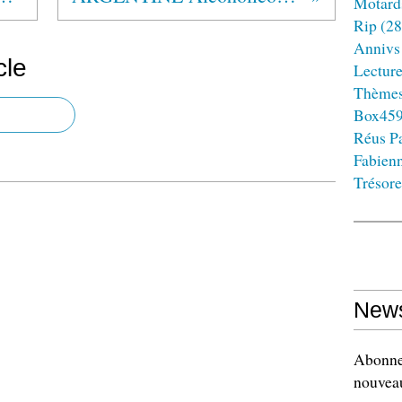
Motard
Rip
(28
Annivs
cle
Lectur
Thème
Box45
Réus Pa
Fabien
Trésore
News
Abonnez
nouveau