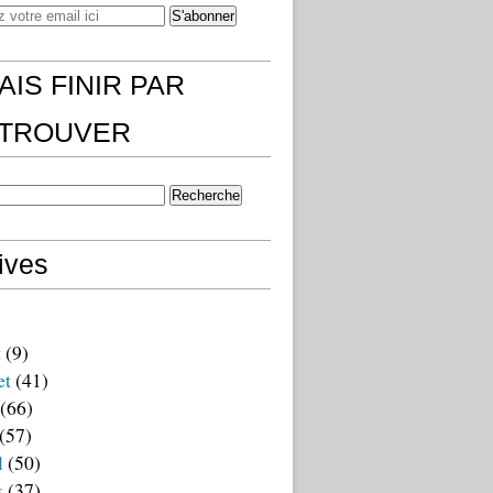
AIS FINIR PAR
)TROUVER
ives
t
(9)
et
(41)
(66)
(57)
l
(50)
s
(37)