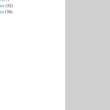
ier
(32)
ier
(76)