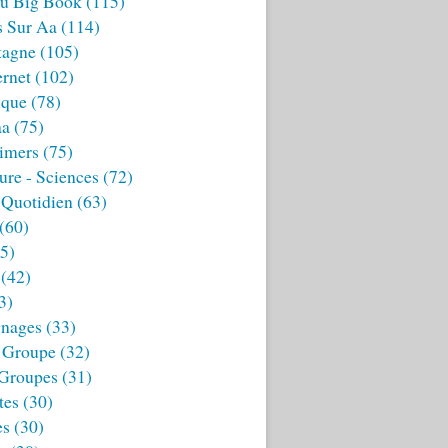
u Big Book
(115)
s Sur Aa
(114)
tagne
(105)
ernet
(102)
ique
(78)
aa
(75)
imers
(75)
ture - Sciences
(72)
 Quotidien
(63)
(60)
5)
(42)
3)
nages
(33)
 Groupe
(32)
 Groupes
(31)
tes
(30)
es
(30)