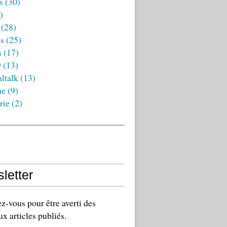
s
(30)
)
(28)
es
(25)
s
(17)
9
(13)
ltalk
(13)
ne
(9)
rie
(2)
letter
-vous pour être averti des
x articles publiés.