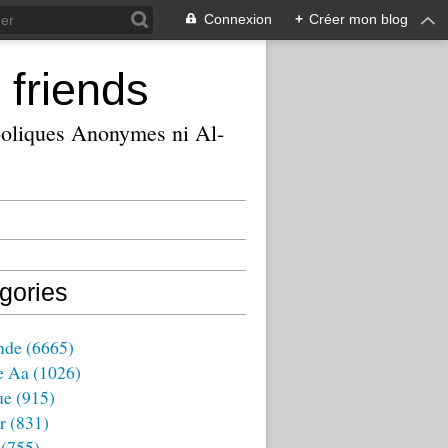
Connexion
+
Créer mon blog
 friends
ooliques Anonymes ni Al-
gories
nde
(6665)
e Aa
(1026)
ue
(915)
r
(831)
(755)