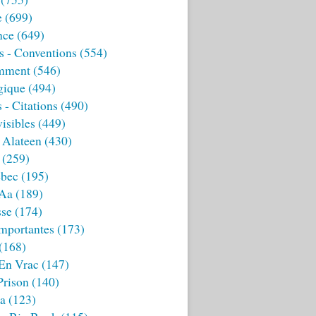
e
(699)
nce
(649)
s - Conventions
(554)
mment
(546)
gique
(494)
 - Citations
(490)
isibles
(449)
 Alateen
(430)
(259)
bec
(195)
 Aa
(189)
sse
(174)
mportantes
(173)
(168)
 En Vrac
(147)
Prison
(140)
ia
(123)