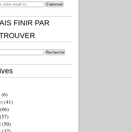
AIS FINIR PAR
)TROUVER
ives
t
(6)
et
(41)
(66)
(57)
l
(50)
s
(37)