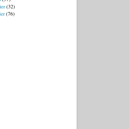
ier
(32)
ier
(76)