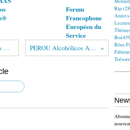
RAS
Motard
os
Forum
Rip
(28
Annivs
s®
Francophone
Lectur
Européen du
Thème
Service
Box45
Réus Pa
MEXIQUE Alcohólicos Anónimos®
PEROU Alcohólicos Anónimos®
Fabien
Trésore
cle
News
Abonnez
nouveau