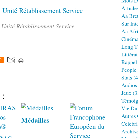
Mots D
Article
Aa Bre
Sur Int
 Unité Rétablissement Service
Aa Afr
Ciném
Long T
Littéra
0
Rappel
People
Stats
(4
Audios
Jeux
(3
 :
Témoig
Vie Du
Autres
Médailles
Celebri
Archiv