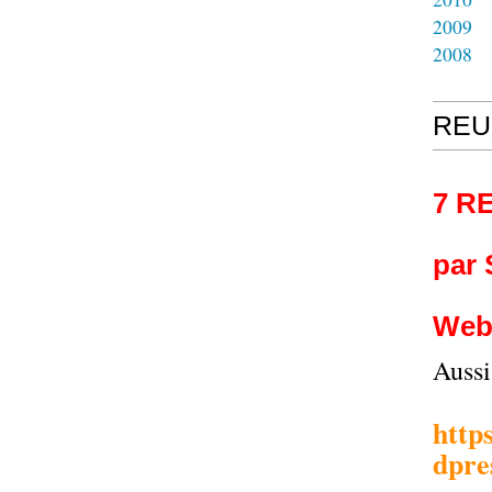
2009
2008
REU
7 R
par
Web
Auss
http
dpre