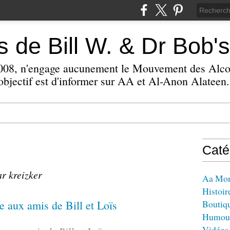
 de Bill W. & Dr Bob's
 2008, n'engage aucunement le Mouvement des Alc
bjectif est d'informer sur AA et Al-Anon Alateen.
Caté
ar kreizker
Aa Mo
Histoir
Boutiq
Humou
Vidéos