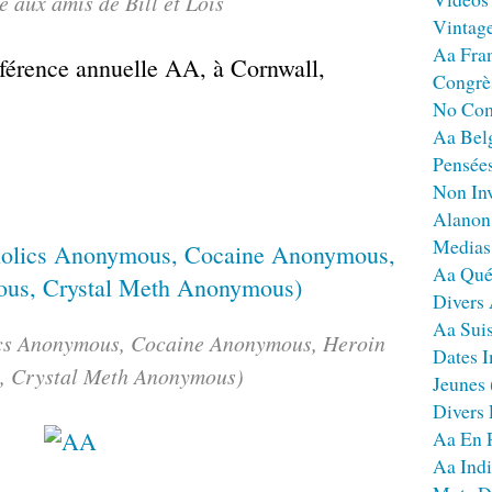
 aux amis de Bill et Loïs
Vintag
Aa Fra
férence annuelle AA, à Cornwall,
Congrè
No Co
Aa Bel
Pensées
Non Inv
Alanon
Medias
Aa Qué
Divers
Aa Sui
ics Anonymous, Cocaine Anonymous, Heroin
Dates I
 Crystal Meth Anonymous)
Jeunes
Divers
Aa En 
Aa Ind