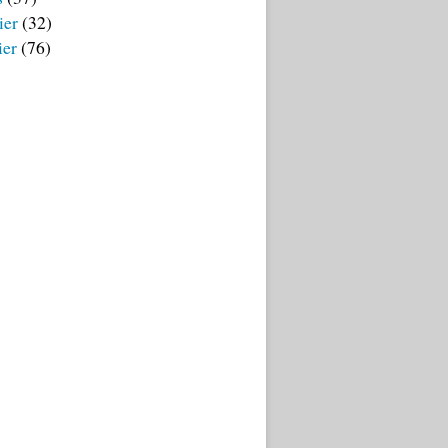
ier
(32)
ier
(76)