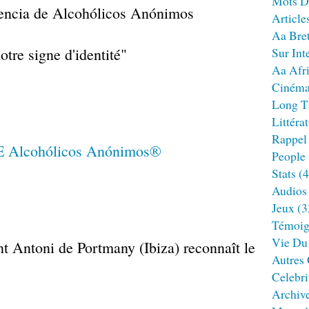
Mots D
encia de Alcohólicos Anónimos
Article
Aa Bre
tre signe d'identité"
Sur Int
Aa Afr
Ciném
Long T
Littéra
Rappel
People
Stats
(4
Audios
Jeux
(3
Témoig
Vie Du
t Antoni de Portmany (Ibiza) reconnaît le
Autres
Celebri
Archiv