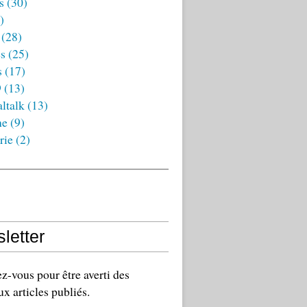
s
(30)
)
(28)
es
(25)
s
(17)
9
(13)
ltalk
(13)
ne
(9)
rie
(2)
letter
-vous pour être averti des
x articles publiés.