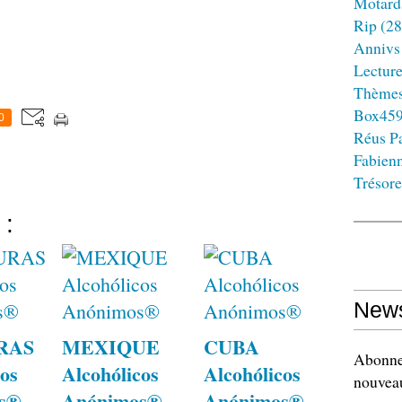
Motard
Rip
(28
Annivs
Lectur
Thème
Box45
0
Réus Pa
Fabien
Trésore
 :
News
RAS
MEXIQUE
CUBA
Abonnez
os
Alcohólicos
Alcohólicos
nouveau
s®
Anónimos®
Anónimos®