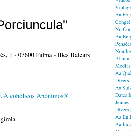
Vintag
Aa Fra
Porciuncula"
Congrè
No Co
Aa Bel
Pensées
Non Inv
s, 1 - 07600 Palma - Illes Balears
Alanon
Medias
Aa Qué
Divers
Aa Sui
Dates I
Jeunes
Divers
Aa En 
girola
Aa Ind