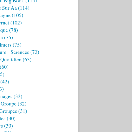
u Big Book
(115)
s Sur Aa
(114)
tagne
(105)
ernet
(102)
ique
(78)
aa
(75)
imers
(75)
ture - Sciences
(72)
 Quotidien
(63)
(60)
5)
(42)
3)
nages
(33)
 Groupe
(32)
 Groupes
(31)
tes
(30)
es
(30)