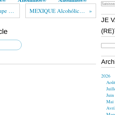
Noël 1947 dans un groupe AA de Houston...
MEXIQUE Alcohólicos Anónimos®
JE V
cle
(RE
Arch
2026
Aoû
Juill
Juin
Mai
Avri
Mar