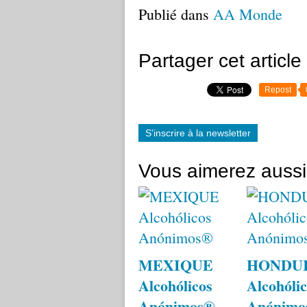
Publié dans
AA Monde
Partager cet article
Repost
S'inscrire à la newsletter
Vous aimerez aussi
MEXIQUE
HONDU
Alcohólicos
Alcohólic
Anónimos®
Anónimo