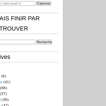
AIS FINIR PAR
)TROUVER
ives
t
(6)
et
(41)
(66)
(57)
l
(50)
s
(37)