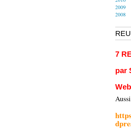
2009
2008
REU
7 R
par
Web
Auss
http
dpre