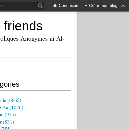
Connexion
+
Créer mon blog
 friends
ooliques Anonymes ni Al-
gories
nde
(6665)
e Aa
(1026)
ue
(915)
r
(831)
(755)