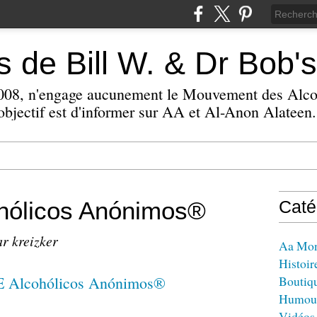
 de Bill W. & Dr Bob's
 2008, n'engage aucunement le Mouvement des Alc
bjectif est d'informer sur AA et Al-Anon Alateen.
ólicos Anónimos®
Caté
ar kreizker
Aa Mo
Histoir
Boutiq
Humou
Vidéos