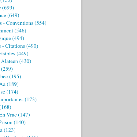
e
(699)
nce
(649)
s - Conventions
(554)
mment
(546)
gique
(494)
 - Citations
(490)
isibles
(449)
 Alateen
(430)
(259)
bec
(195)
 Aa
(189)
sse
(174)
mportantes
(173)
(168)
 En Vrac
(147)
Prison
(140)
ia
(123)