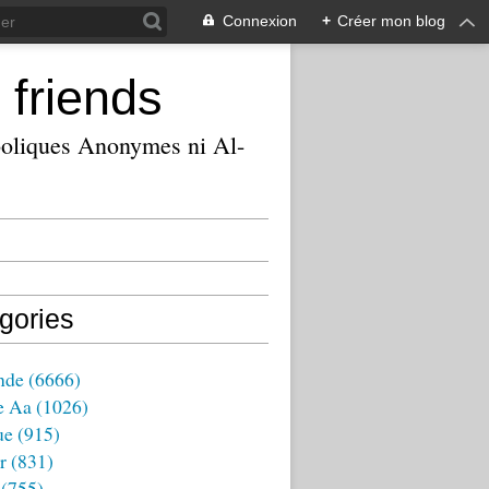
Connexion
+
Créer mon blog
 friends
ooliques Anonymes ni Al-
gories
nde
(6666)
e Aa
(1026)
ue
(915)
r
(831)
(755)