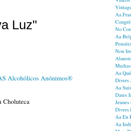
Vintag
Aa Fra
a Luz"
Congrè
No Co
Aa Bel
Pensées
Non Inv
Alanon
Medias
Aa Qué
Divers
Aa Sui
Dates I
à Choluteca
Jeunes
Divers
Aa En 
Aa Ind