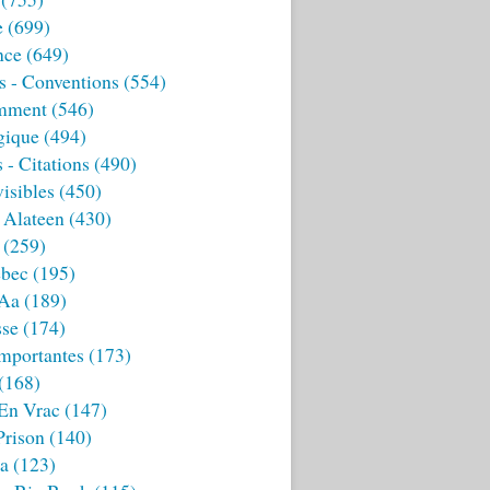
e
(699)
nce
(649)
s - Conventions
(554)
mment
(546)
gique
(494)
 - Citations
(490)
isibles
(450)
 Alateen
(430)
(259)
bec
(195)
 Aa
(189)
sse
(174)
mportantes
(173)
(168)
 En Vrac
(147)
Prison
(140)
ia
(123)