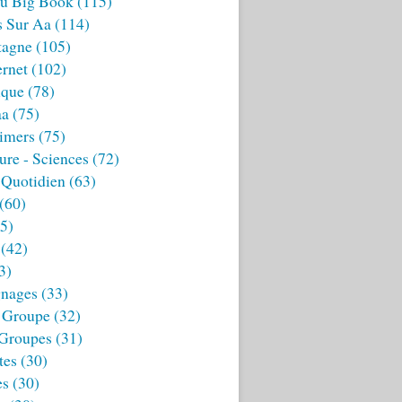
u Big Book
(115)
s Sur Aa
(114)
tagne
(105)
ernet
(102)
ique
(78)
aa
(75)
imers
(75)
ture - Sciences
(72)
 Quotidien
(63)
(60)
5)
(42)
3)
nages
(33)
 Groupe
(32)
 Groupes
(31)
tes
(30)
es
(30)