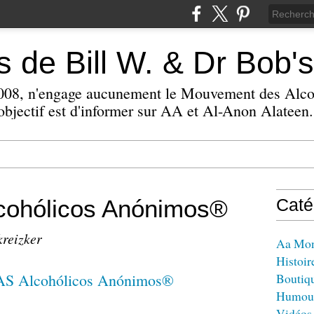
 de Bill W. & Dr Bob's
 2008, n'engage aucunement le Mouvement des Alc
bjectif est d'informer sur AA et Al-Anon Alateen.
ohólicos Anónimos®
Caté
kreizker
Aa Mo
Histoir
Boutiq
Humou
Vidéos