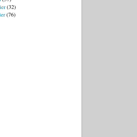
ier
(32)
ier
(76)