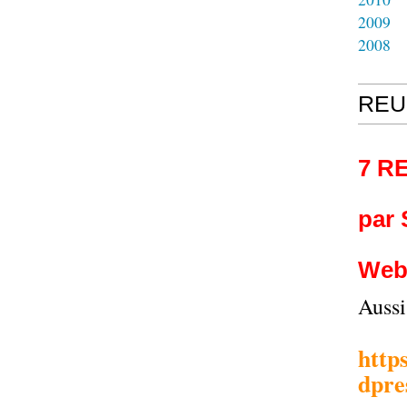
2009
2008
REU
7 R
par
Web
Auss
http
dpre