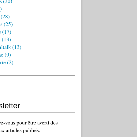
s
(30)
)
(28)
es
(25)
s
(17)
9
(13)
ltalk
(13)
ne
(9)
rie
(2)
letter
-vous pour être averti des
x articles publiés.