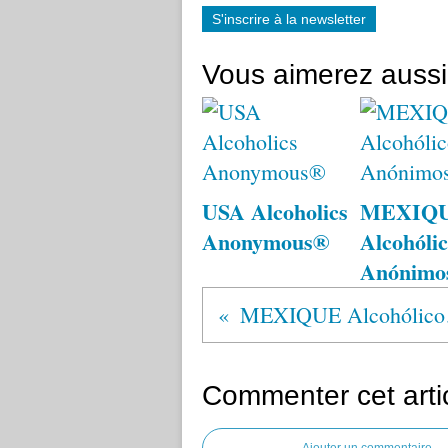
S'inscrire à la newsletter
Vous aimerez aussi
USA Alcoholics
MEXIQ
Anonymous®
Alcohólic
Anónimo
MEX
Commenter cet arti