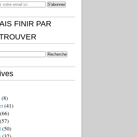
AIS FINIR PAR
)TROUVER
ives
t
(8)
et
(41)
(66)
(57)
l
(50)
s
(37)