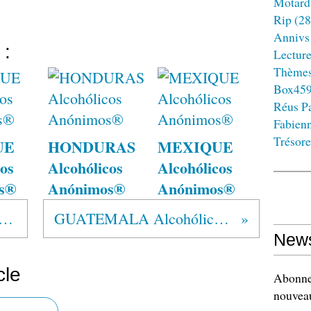
Motard
Rip
(28
Annivs
 :
Lectur
Thème
Box45
Réus Pa
Fabien
Trésore
UE
HONDURAS
MEXIQUE
os
Alcohólicos
Alcohólicos
s®
Anónimos®
Anónimos®
IQUE Alcohólicos Anónimos®
GUATEMALA Alcohólicos Anónimos®
News
cle
Abonnez
nouveau