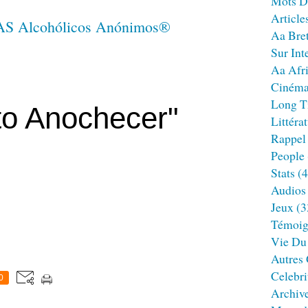
Mots D
Article
Aa Bre
Sur Int
Aa Afr
Ciném
Long T
to Anochecer"
Littéra
Rappel
People
Stats
(4
Audios
Jeux
(3
Témoig
Vie Du
Autres
Celebri
0
Archiv