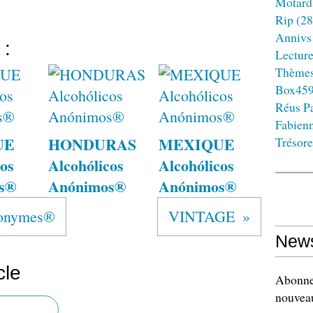
Motard
Rip
(28
Annivs
 :
Lectur
Thème
Box45
Réus Pa
Fabien
UE
HONDURAS
MEXIQUE
Trésore
os
Alcohólicos
Alcohólicos
s®
Anónimos®
Anónimos®
nonymes®
VINTAGE
News
cle
Abonnez
nouveau