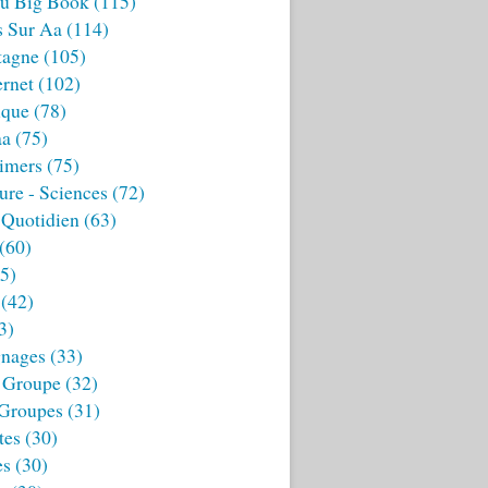
u Big Book
(115)
s Sur Aa
(114)
tagne
(105)
ernet
(102)
ique
(78)
aa
(75)
imers
(75)
ture - Sciences
(72)
 Quotidien
(63)
(60)
5)
(42)
3)
nages
(33)
 Groupe
(32)
 Groupes
(31)
tes
(30)
es
(30)