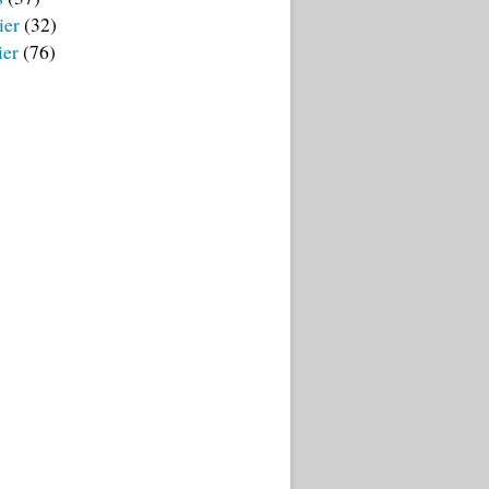
ier
(32)
ier
(76)