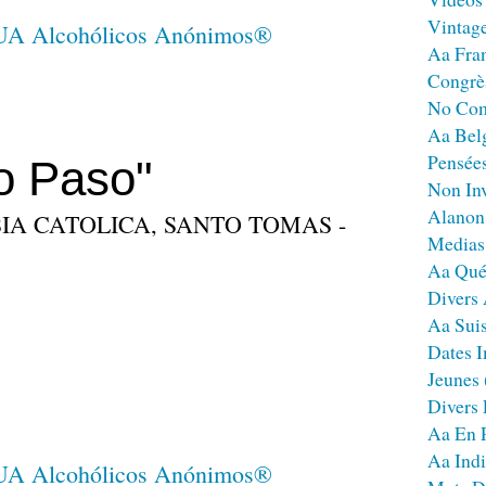
Vintag
Aa Fra
Congrè
No Co
Aa Bel
Pensées
o Paso"
Non Inv
Alanon
IA CATOLICA, SANTO TOMAS -
Medias
Aa Qué
Divers
Aa Sui
Dates I
Jeunes
Divers
Aa En 
Aa Ind