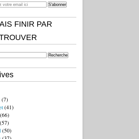
AIS FINIR PAR
)TROUVER
ives
t
(7)
et
(41)
(66)
(57)
l
(50)
s
(37)