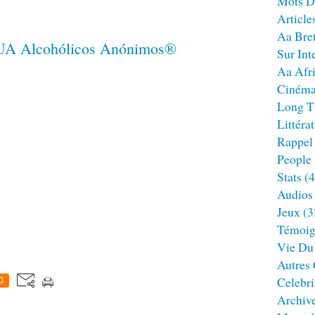
Mots D
Article
Aa Bre
Sur Int
Aa Afr
Ciném
Long T
Littéra
Rappel
People
Stats
(4
Audios
Jeux
(3
Témoig
Vie Du
Autres
Celebri
0
Archiv