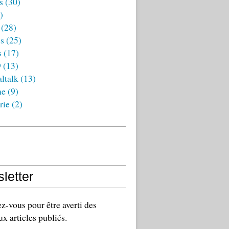
s
(30)
)
(28)
es
(25)
s
(17)
9
(13)
ltalk
(13)
ne
(9)
rie
(2)
letter
-vous pour être averti des
x articles publiés.