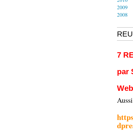
2009
2008
REU
7 R
par
Web
Auss
http
dpre