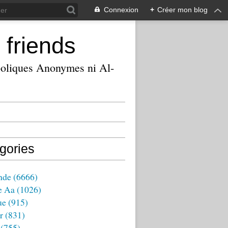
Connexion
+
Créer mon blog
 friends
ooliques Anonymes ni Al-
gories
nde
(6666)
e Aa
(1026)
ue
(915)
r
(831)
(755)