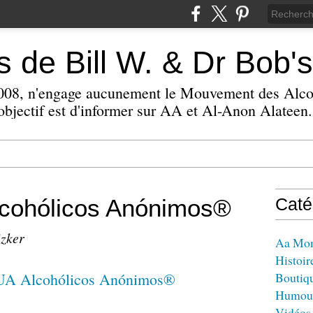
 de Bill W. & Dr Bob's
 2008, n'engage aucunement le Mouvement des Alc
bjectif est d'informer sur AA et Al-Anon Alateen.
ohólicos Anónimos®
Caté
izker
Aa Mo
Histoir
Boutiq
Humou
Vidéos