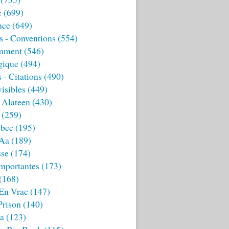
e
(699)
nce
(649)
s - Conventions
(554)
mment
(546)
gique
(494)
 - Citations
(490)
isibles
(449)
 Alateen
(430)
(259)
bec
(195)
 Aa
(189)
sse
(174)
mportantes
(173)
(168)
 En Vrac
(147)
Prison
(140)
ia
(123)