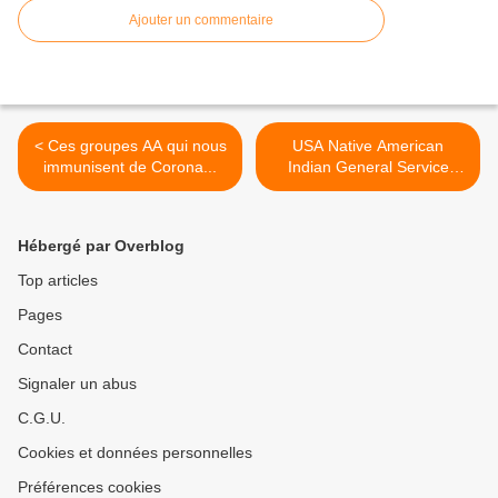
Ajouter un commentaire
< Ces groupes AA qui nous
USA Native American
immunisent de Corona...
Indian General Service
Office of Alcoholics
Anonymous (NAIGSO) >
Hébergé par Overblog
Top articles
Pages
Contact
Signaler un abus
C.G.U.
Cookies et données personnelles
Préférences cookies