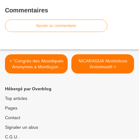
Commentaires
Ajouter un commentaire
< "Congrès des Alcooliques
NICARAGUA Alcohólicos
Anonymes à Montluçon :
Anónimos® >
des "abstinents" témoignent
Hébergé par Overblog
Top articles
Pages
Contact
Signaler un abus
C.G.U.