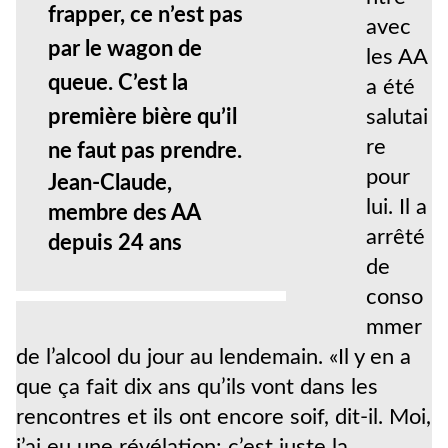
frapper, ce n’est pas
avec
par le wagon de
les AA
queue. C’est la
a été
première bière qu’il
salutai
re
ne faut pas prendre.
pour
Jean-Claude,
lui. Il a
membre des AA
arrêté
depuis 24 ans
de
conso
mmer
de l’alcool du jour au lendemain. «Il y en a
que ça fait dix ans qu’ils vont dans les
rencontres et ils ont encore soif, dit-il. Moi,
j’ai eu une révélation: c’est juste la