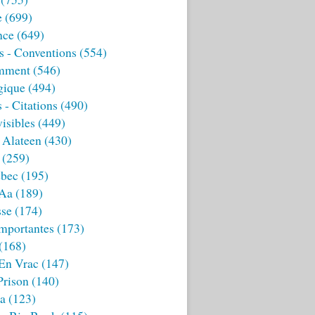
e
(699)
nce
(649)
s - Conventions
(554)
mment
(546)
gique
(494)
 - Citations
(490)
isibles
(449)
 Alateen
(430)
(259)
bec
(195)
 Aa
(189)
sse
(174)
mportantes
(173)
(168)
 En Vrac
(147)
Prison
(140)
ia
(123)