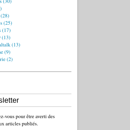
s
(30)
)
(28)
es
(25)
s
(17)
9
(13)
ltalk
(13)
ne
(9)
rie
(2)
letter
-vous pour être averti des
x articles publiés.