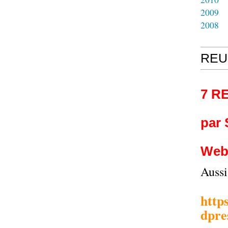
2009
2008
REU
7 R
par
Web
Auss
http
dpre