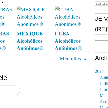
 :
JE V
(RE
RAS
MEXIQUE
CUBA
os
Alcohólicos
Alcohólicos
s®
Anónimos®
Anónimos®
Médailles
Arch
2026
cle
Aoû
Juill
Juin
Mai
Avri
Mar