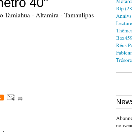
etro 40"
Motard
Rip
(28
o Tamiahua - Altamira - Tamaulipas
Annivs
Lectur
Thème
Box45
Réus Pa
Fabien
Trésore
0
News
Abonnez
nouveau