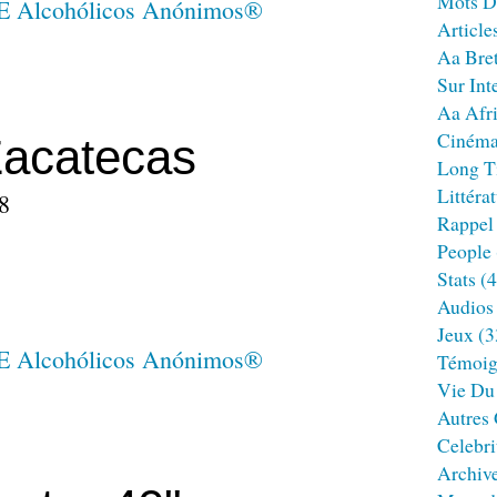
Mots D
Article
Aa Bre
Sur Int
Aa Afr
Ciném
 Zacatecas
Long T
Littéra
8
Rappel
People
Stats
(4
Audios
Jeux
(3
Témoig
Vie Du
Autres
Celebri
Archiv