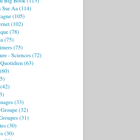
u Big Book
(115)
s Sur Aa
(114)
tagne
(105)
ernet
(102)
ique
(78)
aa
(75)
imers
(75)
ture - Sciences
(72)
 Quotidien
(63)
(60)
5)
(42)
3)
nages
(33)
 Groupe
(32)
 Groupes
(31)
tes
(30)
es
(30)