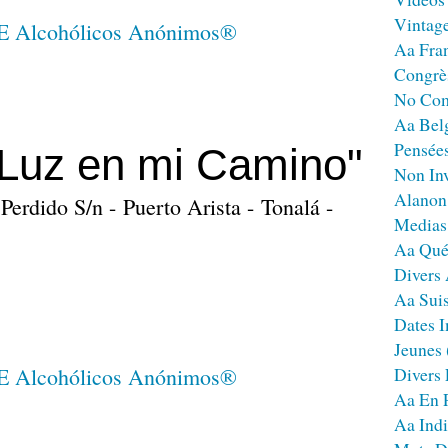
Vintag
Aa Fra
Congrè
No Co
Aa Bel
Pensées
Luz en mi Camino"
Non Inv
Alanon
Perdido S/n - Puerto Arista - Tonalá -
Medias
Aa Qué
Divers
Aa Sui
Dates I
Jeunes
Divers
Aa En 
Aa Ind