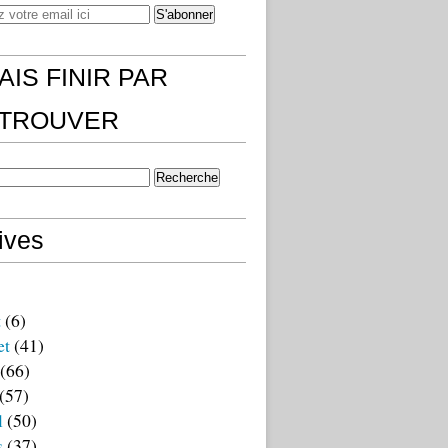
AIS FINIR PAR
)TROUVER
ives
t
(6)
et
(41)
(66)
(57)
l
(50)
s
(37)