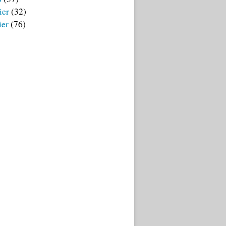
ier
(32)
ier
(76)