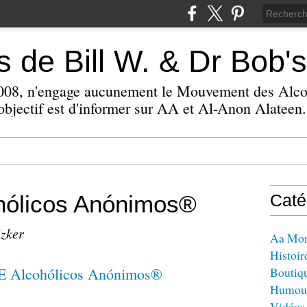
 de Bill W. & Dr Bob's
 2008, n'engage aucunement le Mouvement des Alc
bjectif est d'informer sur AA et Al-Anon Alateen.
ólicos Anónimos®
Caté
izker
Aa Mo
Histoir
Boutiq
Humou
Vidéos