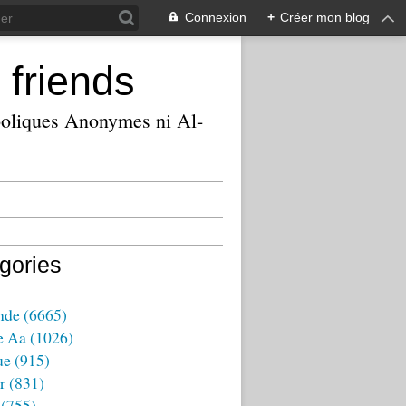
Connexion
+
Créer mon blog
 friends
ooliques Anonymes ni Al-
gories
nde
(6665)
e Aa
(1026)
ue
(915)
r
(831)
(755)