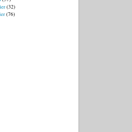
ier
(32)
ier
(76)