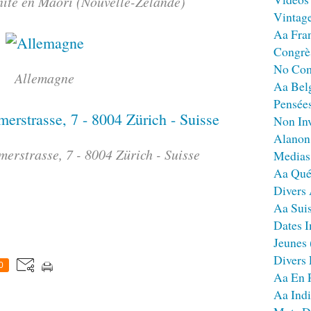
énité en Maori (Nouvelle-Zélande)
Vintag
Aa Fra
Congrè
No Co
Allemagne
Aa Bel
Pensées
Non Inv
Alanon
merstrasse, 7 - 8004 Zürich - Suisse
Medias
Aa Qué
Divers
Aa Sui
Dates I
Jeunes
Divers
0
Aa En 
Aa Ind