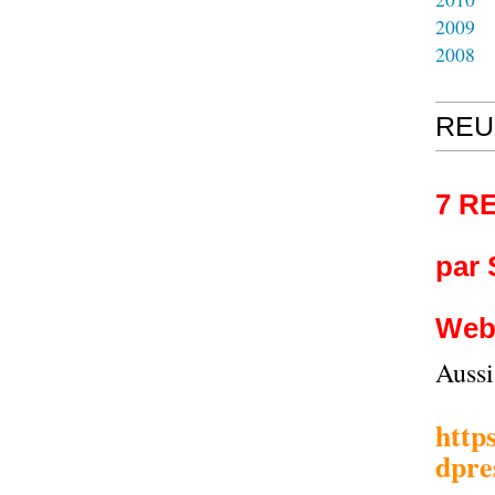
2009
2008
REU
7 R
par
Web
Auss
http
dpre