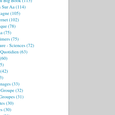
u Big Book
(115)
s Sur Aa
(114)
tagne
(105)
ernet
(102)
ique
(78)
aa
(75)
imers
(75)
ture - Sciences
(72)
 Quotidien
(63)
(60)
5)
(42)
3)
nages
(33)
 Groupe
(32)
 Groupes
(31)
tes
(30)
es
(30)