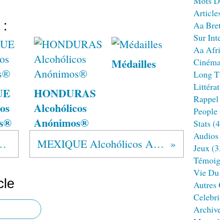
Mots D
Article
 :
Aa Bre
Sur Int
Aa Afr
Médailles
Ciném
Long T
Littéra
UE
HONDURAS
Rappel
os
Alcohólicos
People
s®
Anónimos®
Stats
(4
Audios
ólicos Anônimos®
MEXIQUE Alcohólicos Anónimos®
Jeux
(3
Témoig
Vie Du
cle
Autres
Celebri
Archiv