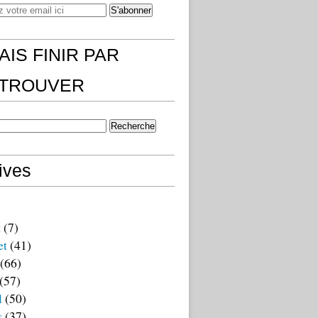
AIS FINIR PAR
)TROUVER
ives
t
(7)
et
(41)
(66)
(57)
l
(50)
s
(37)