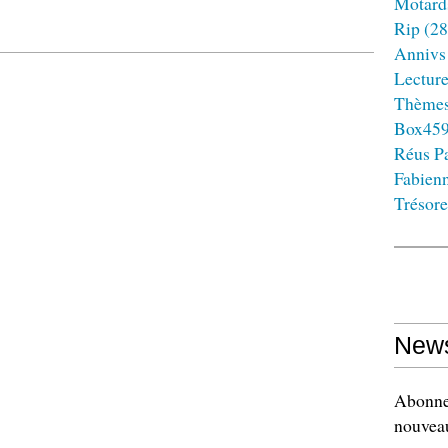
Motard
Rip
(28
Annivs
Lectur
Thème
Box45
Réus Pa
Fabien
Trésore
News
Abonnez
nouveau