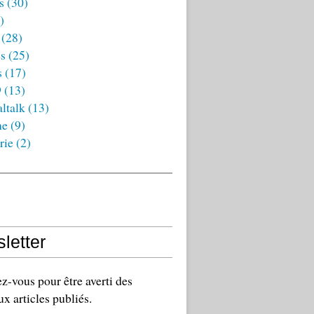
s
(30)
)
(28)
es
(25)
s
(17)
9
(13)
ltalk
(13)
ne
(9)
rie
(2)
letter
-vous pour être averti des
x articles publiés.