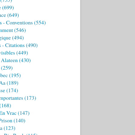
e
(699)
nce
(649)
s - Conventions
(554)
mment
(546)
gique
(494)
 - Citations
(490)
isibles
(449)
 Alateen
(430)
(259)
bec
(195)
 Aa
(189)
sse
(174)
mportantes
(173)
(168)
 En Vrac
(147)
Prison
(140)
ia
(123)