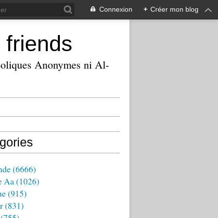
Connexion
+
Créer mon blog
 friends
ooliques Anonymes ni Al-
gories
nde
(6666)
e Aa
(1026)
ue
(915)
r
(831)
(755)