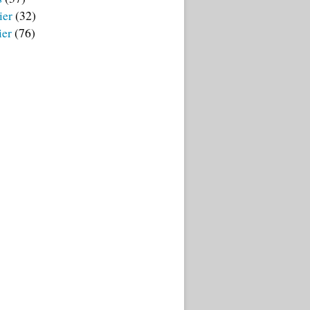
ier
(32)
ier
(76)