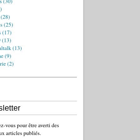
s
(30)
)
(28)
es
(25)
s
(17)
9
(13)
ltalk
(13)
ne
(9)
rie
(2)
letter
-vous pour être averti des
x articles publiés.