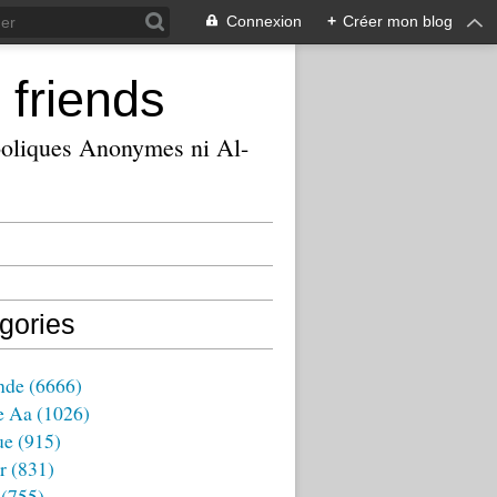
Connexion
+
Créer mon blog
 friends
ooliques Anonymes ni Al-
gories
nde
(6666)
e Aa
(1026)
ue
(915)
r
(831)
(755)