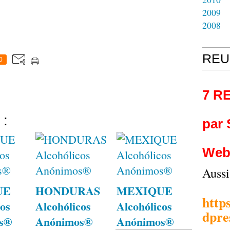
2009
2008
REU
0
7 R
 :
par
Web
Auss
UE
HONDURAS
MEXIQUE
http
os
Alcohólicos
Alcohólicos
dpre
s®
Anónimos®
Anónimos®