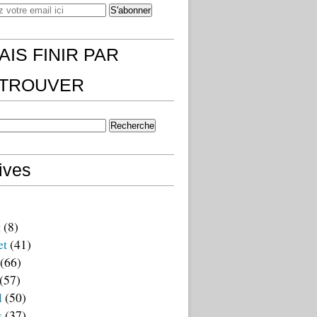
AIS FINIR PAR
)TROUVER
ives
t
(8)
et
(41)
(66)
(57)
l
(50)
s
(37)