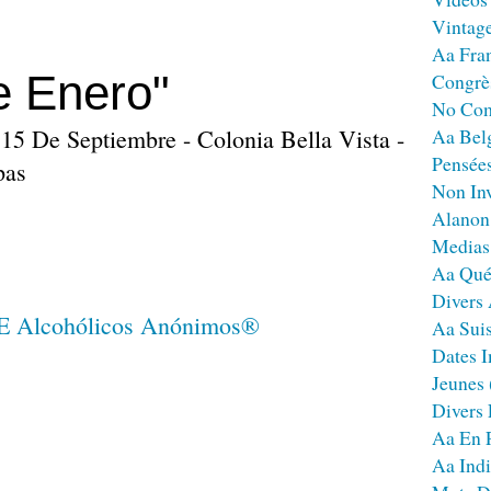
Vintag
Aa Fra
e Enero"
Congrè
No Co
15 De Septiembre - Colonia Bella Vista -
Aa Bel
Pensées
pas
Non Inv
Alanon
Medias
Aa Qué
Divers
Aa Sui
Dates I
Jeunes
Divers
Aa En 
Aa Ind