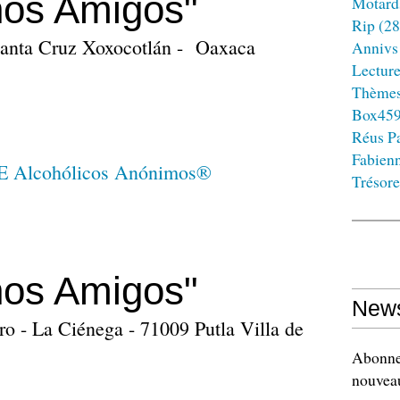
os Amigos"
Motard
Rip
(28
Santa Cruz Xoxocotlán - Oaxaca
Annivs
Lectur
Thème
Box45
Réus Pa
Fabien
Trésore
os Amigos"
News
ro - La Ciénega - 71009 Putla Villa de
Abonnez
nouveau