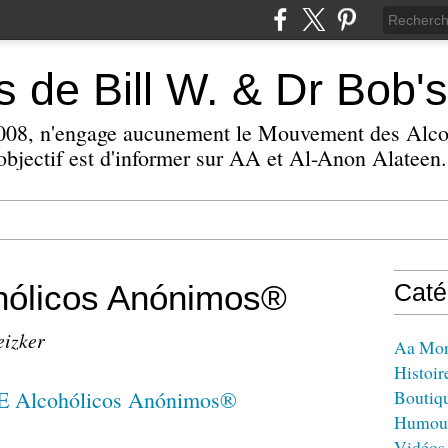
 de Bill W. & Dr Bob's
 2008, n'engage aucunement le Mouvement des Alc
bjectif est d'informer sur AA et Al-Anon Alateen.
ólicos Anónimos®
Caté
eizker
Aa Mo
Histoir
Boutiq
Humou
Vidéos