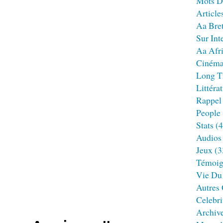
Mots D
Article
Aa Bre
Sur Int
Aa Afr
Ciném
Long T
Littéra
Rappel
People
Stats
(4
Audios
Jeux
(3
Témoig
Vie Du
Autres
Celebri
Archiv