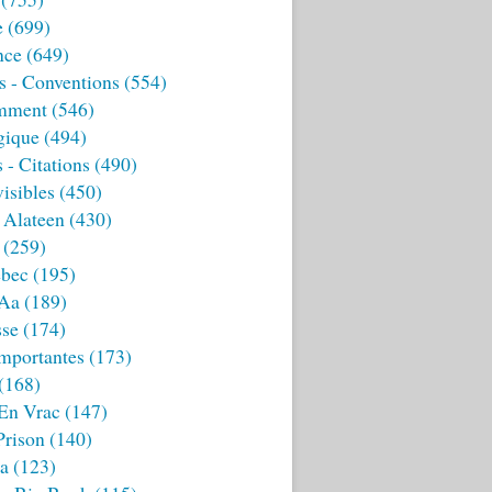
e
(699)
nce
(649)
s - Conventions
(554)
mment
(546)
gique
(494)
 - Citations
(490)
isibles
(450)
 Alateen
(430)
(259)
bec
(195)
 Aa
(189)
sse
(174)
mportantes
(173)
(168)
 En Vrac
(147)
Prison
(140)
ia
(123)