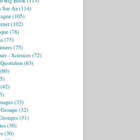
u Big Book
(115)
s Sur Aa
(114)
tagne
(105)
ernet
(102)
ique
(78)
aa
(75)
imers
(75)
ture - Sciences
(72)
 Quotidien
(63)
(60)
5)
(42)
3)
nages
(33)
 Groupe
(32)
 Groupes
(31)
tes
(30)
es
(30)