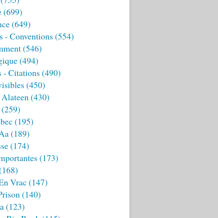
e
(699)
nce
(649)
s - Conventions
(554)
mment
(546)
gique
(494)
 - Citations
(490)
isibles
(450)
 Alateen
(430)
(259)
bec
(195)
 Aa
(189)
sse
(174)
mportantes
(173)
(168)
 En Vrac
(147)
Prison
(140)
ia
(123)