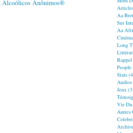
Mots D
Article
Aa Bre
Sur Int
Aa Afr
Ciném
Long T
Littéra
Rappel
People
Stats
(4
Audios
Jeux
(3
Témoig
Vie Du
Autres
Celebri
Archiv