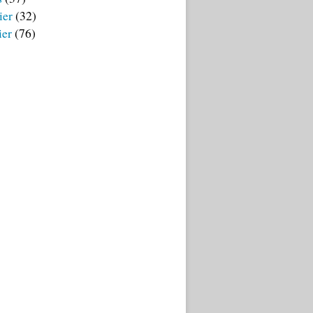
ier
(32)
ier
(76)