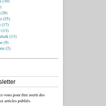
s
(30)
)
(28)
es
(25)
s
(17)
9
(13)
ltalk
(13)
ne
(9)
rie
(2)
letter
-vous pour être averti des
x articles publiés.