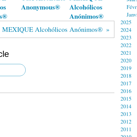
os
Anonymous®
Alcohólicos
Févr
Janv
s®
Anónimos®
2025
MEXIQUE Alcohólicos Anónimos®
2024
2023
2022
2021
cle
2020
2019
2018
2017
2016
2015
2014
2013
2012
2011
2010