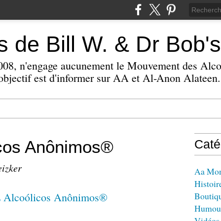
 de Bill W. & Dr Bob's
 2008, n'engage aucunement le Mouvement des Alc
bjectif est d'informer sur AA et Al-Anon Alateen.
icos Anônimos®
Caté
eizker
Aa Mo
Histoir
Boutiq
Humou
Vidéos