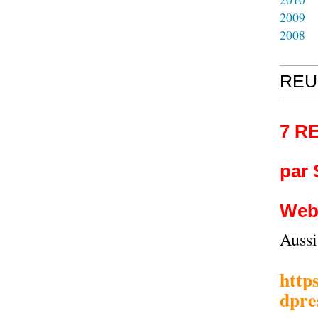
2009
2008
REU
7 R
par
Web
Auss
http
dpre