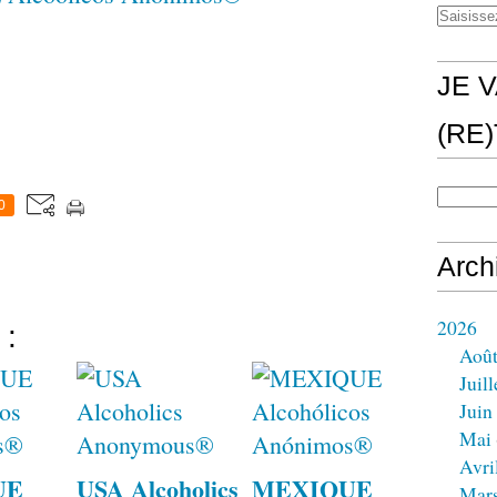
JE V
(RE
0
Arch
2026
 :
Aoû
Juill
Juin
Mai
Avri
UE
USA Alcoholics
MEXIQUE
Mar