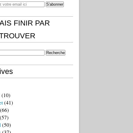
AIS FINIR PAR
)TROUVER
ives
t
(10)
et
(41)
(66)
(57)
l
(50)
s
(37)