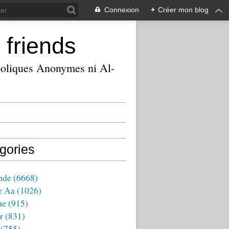
Connexion
+
Créer mon blog
 friends
ooliques Anonymes ni Al-
gories
nde
(6668)
e Aa
(1026)
ue
(915)
r
(831)
(755)