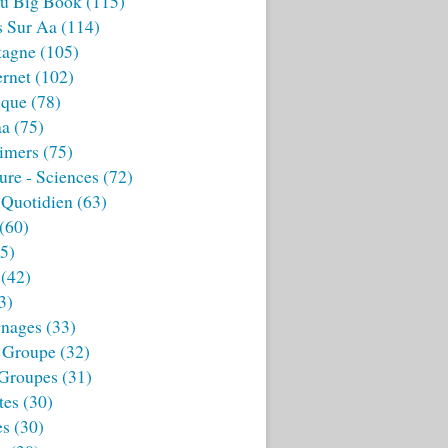
u Big Book
(115)
s Sur Aa
(114)
tagne
(105)
ernet
(102)
ique
(78)
aa
(75)
imers
(75)
ture - Sciences
(72)
 Quotidien
(63)
(60)
5)
(42)
3)
nages
(33)
 Groupe
(32)
 Groupes
(31)
tes
(30)
es
(30)