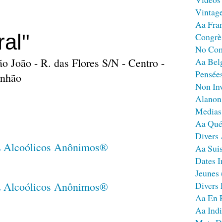
Vintag
Aa Fra
al"
Congrè
No Co
ão João - R. das Flores S/N - Centro -
Aa Bel
Pensées
anhão
Non Inv
Alanon
Medias
Aa Qué
Divers
Aa Sui
Dates I
Jeunes
Divers
Aa En 
Aa Ind