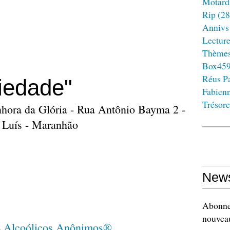
Motard
Rip
(28
Annivs
Lectur
Thème
Box45
Réus Pa
iedade"
Fabien
Trésore
nhora da Glória - Rua Antônio Bayma 2 -
o Luís - Maranhão
News
Abonnez
nouveau