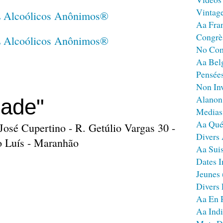
Vintag
Aa Fra
Congrè
No Co
Aa Bel
Pensées
Non Inv
Alanon
ade"
Medias
Aa Qué
osé Cupertino - R. Getúlio Vargas 30 -
Divers
o Luís - Maranhão
Aa Sui
Dates I
Jeunes
Divers
Aa En 
Aa Ind