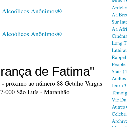
Mots D
Article
Aa Bre
Sur Int
Aa Afr
Ciném
Long T
Littéra
Rappel
People
rança de Fatima"
Stats
(4
Audios
a - próximo ao número 88 Getúlio Vargas
Jeux
(3
37-000 São Luís - Maranhão
Témoig
Vie Du
Autres
Celebri
Archiv