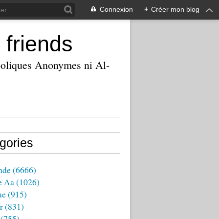
Connexion
+
Créer mon blog
 friends
ooliques Anonymes ni Al-
gories
nde
(6666)
e Aa
(1026)
ue
(915)
r
(831)
(755)