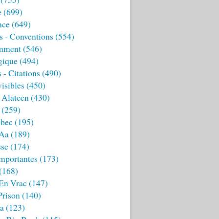
e
(699)
nce
(649)
s - Conventions
(554)
mment
(546)
gique
(494)
 - Citations
(490)
isibles
(450)
 Alateen
(430)
(259)
bec
(195)
 Aa
(189)
sse
(174)
mportantes
(173)
(168)
 En Vrac
(147)
Prison
(140)
ia
(123)