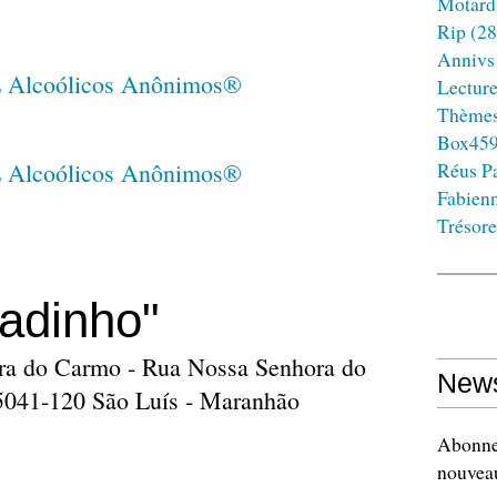
Motard
Rip
(28
Annivs
Lectur
Thème
Box45
Réus Pa
Fabien
Trésore
adinho"
ora do Carmo - Rua Nossa Senhora do
News
5041-120 São Luís - Maranhão
Abonnez
nouveau