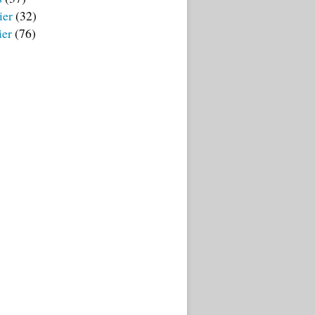
ier
(32)
ier
(76)