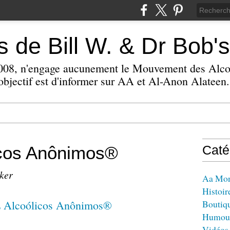
 de Bill W. & Dr Bob's
 2008, n'engage aucunement le Mouvement des Alc
bjectif est d'informer sur AA et Al-Anon Alateen.
icos Anônimos®
Caté
zker
Aa Mo
Histoir
Boutiq
Humou
Vidéos