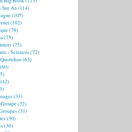
u Big Book
(115)
s Sur Aa
(114)
tagne
(105)
ernet
(102)
ique
(78)
aa
(75)
imers
(75)
ture - Sciences
(72)
 Quotidien
(63)
(60)
5)
(42)
3)
nages
(33)
 Groupe
(32)
 Groupes
(31)
tes
(30)
es
(30)