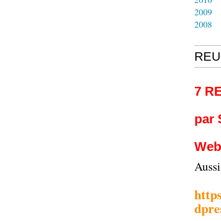
2009
2008
REU
7 R
par
Web
Auss
http
dpre