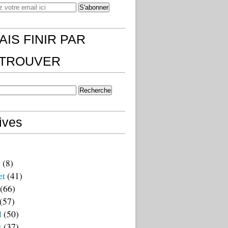
AIS FINIR PAR
)TROUVER
ives
t
(8)
et
(41)
(66)
(57)
l
(50)
s
(37)