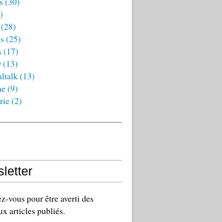
s
(30)
)
(28)
es
(25)
s
(17)
9
(13)
ltalk
(13)
ne
(9)
rie
(2)
letter
-vous pour être averti des
x articles publiés.