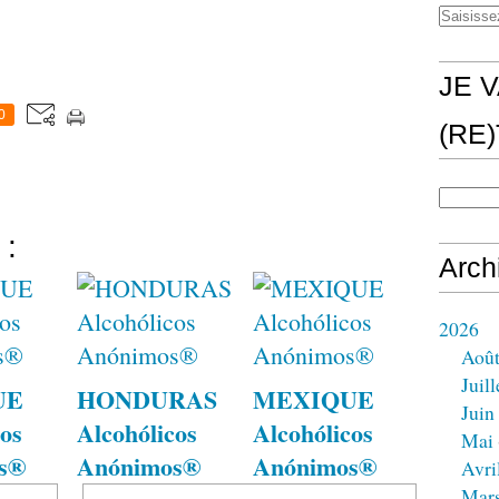
JE V
0
(RE
 :
Arch
2026
Aoû
Juill
UE
HONDURAS
MEXIQUE
Juin
os
Alcohólicos
Alcohólicos
Mai
s®
Anónimos®
Anónimos®
Avri
Mar