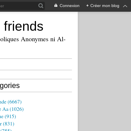
Connexion
+
Créer mon blog
 friends
ooliques Anonymes ni Al-
gories
nde
(6667)
e Aa
(1026)
ue
(915)
r
(831)
(755)