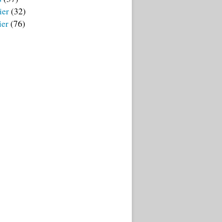
ier
(32)
ier
(76)