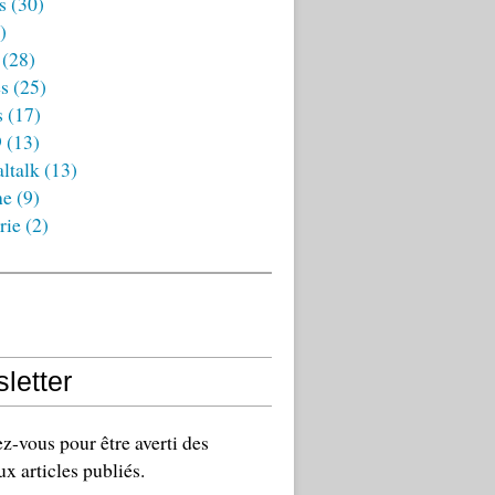
s
(30)
)
(28)
es
(25)
s
(17)
9
(13)
ltalk
(13)
ne
(9)
rie
(2)
letter
-vous pour être averti des
x articles publiés.