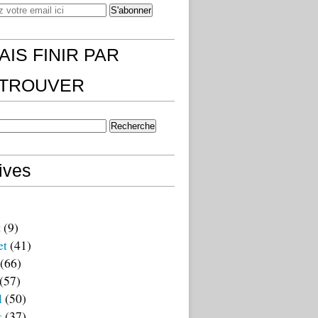
AIS FINIR PAR
)TROUVER
ives
t
(9)
et
(41)
(66)
(57)
l
(50)
s
(37)