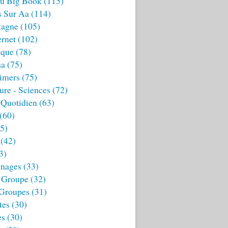
u Big Book
(115)
s Sur Aa
(114)
tagne
(105)
ernet
(102)
ique
(78)
aa
(75)
imers
(75)
ture - Sciences
(72)
 Quotidien
(63)
(60)
5)
(42)
3)
nages
(33)
 Groupe
(32)
 Groupes
(31)
tes
(30)
es
(30)