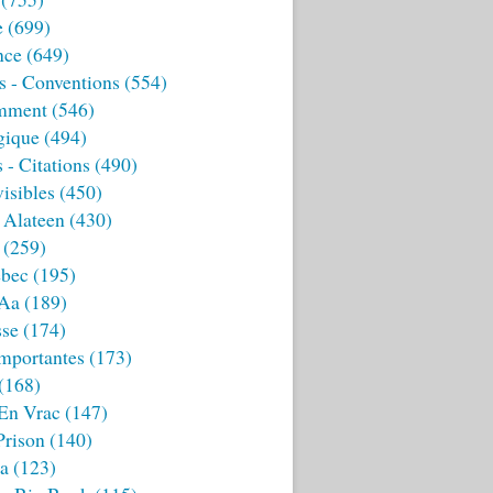
e
(699)
nce
(649)
s - Conventions
(554)
mment
(546)
gique
(494)
 - Citations
(490)
isibles
(450)
 Alateen
(430)
(259)
bec
(195)
 Aa
(189)
sse
(174)
mportantes
(173)
(168)
 En Vrac
(147)
Prison
(140)
ia
(123)