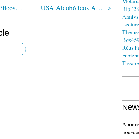
Motard
EL SALVADOR Alcohólicos Anónimos®
USA Alcohólicos Anónimos®
Rip
(28
Annivs
Lectur
cle
Thème
Box45
Réus Pa
Fabien
Trésore
News
Abonnez
nouveau