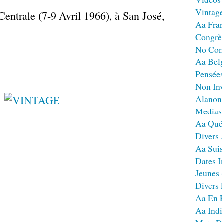
Vintag
entrale (7-9 Avril 1966), à San José,
Aa Fra
Congrè
No Co
Aa Bel
Pensées
Non Inv
Alanon
Medias
Aa Qué
Divers
Aa Sui
Dates I
Jeunes
Divers
Aa En 
Aa Ind