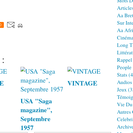
Mots D
Article
Aa Bre
Sur Int
0
Aa Afr
Ciném
Long T
Littéra
 :
Rappel
People
Stats
(4
E
VINTAGE
Audios
Jeux
(3
Témoig
USA "Saga
Vie Du
magazine",
Autres
Septembre
Celebri
1957
Archiv