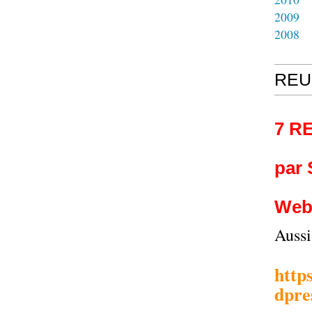
2009
2008
REU
7 R
par
Web
Auss
http
dpre