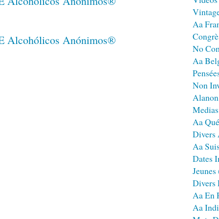
Vintag
Aa Fra
Congrè
No Co
Aa Bel
Pensées
Non Inv
Alanon
Medias
Aa Qué
Divers
Aa Sui
Dates I
Jeunes
Divers
Aa En 
Aa Ind