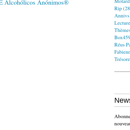
Motard
Rip
(28
Annivs
Lectur
Thème
Box45
Réus Pa
Fabien
Trésore
News
Abonnez
nouveau