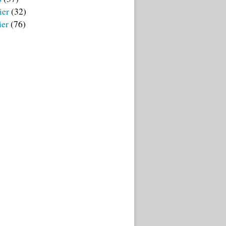
ier
(32)
ier
(76)