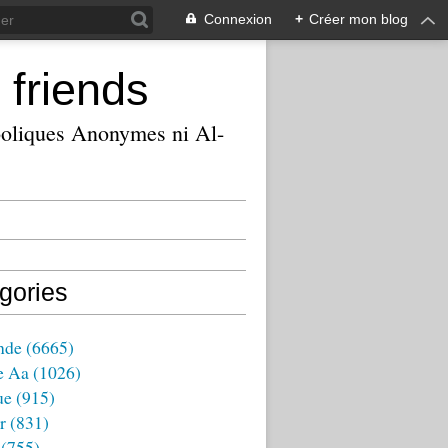
Connexion
+
Créer mon blog
 friends
ooliques Anonymes ni Al-
gories
nde
(6665)
e Aa
(1026)
ue
(915)
r
(831)
(755)