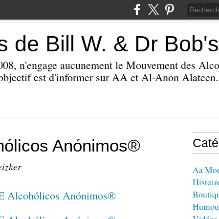
 de Bill W. & Dr Bob's
 2008, n'engage aucunement le Mouvement des Alc
bjectif est d'informer sur AA et Al-Anon Alateen.
ólicos Anónimos®
Caté
eizker
Aa Mo
Histoir
Boutiq
Humou
Vidéos