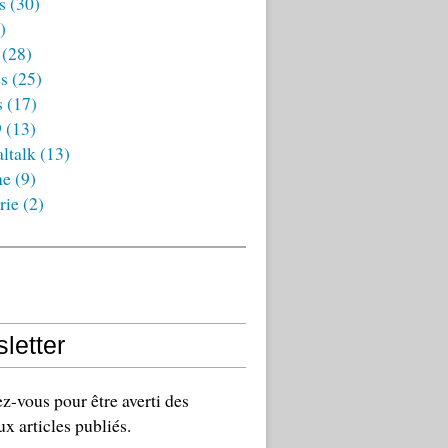
s
(30)
)
(28)
es
(25)
s
(17)
9
(13)
ltalk
(13)
ne
(9)
rie
(2)
letter
-vous pour être averti des
x articles publiés.