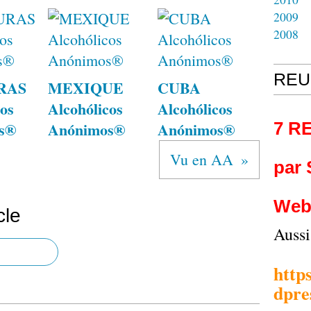
2009
2008
REU
RAS
MEXIQUE
CUBA
os
Alcohólicos
Alcohólicos
s®
Anónimos®
Anónimos®
7 R
Vu en AA
par
Web
cle
Auss
http
dpre