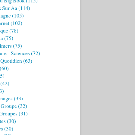
u Big Book
(115)
s Sur Aa
(114)
tagne
(105)
ernet
(102)
ique
(78)
aa
(75)
imers
(75)
ture - Sciences
(72)
 Quotidien
(63)
(60)
5)
(42)
3)
nages
(33)
 Groupe
(32)
 Groupes
(31)
tes
(30)
es
(30)