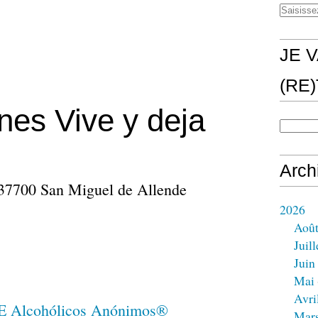
JE V
(RE
nes Vive y deja
Arch
 37700 San Miguel de Allende
2026
Aoû
Juill
Juin
Mai
Avri
Mar