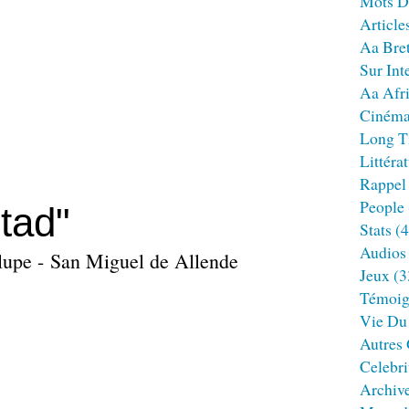
Mots D
Article
Aa Bre
Sur Int
Aa Afr
Ciném
Long T
Littéra
Rappel
People
tad"
Stats
(4
Audios
lupe - San Miguel de Allende
Jeux
(3
Témoig
Vie Du
Autres
Celebri
Archiv