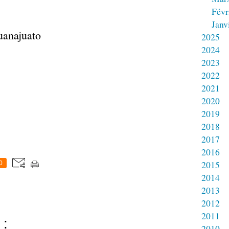
Févr
Janv
uanajuato
2025
2024
2023
2022
2021
2020
2019
2018
2017
2016
2015
0
2014
2013
2012
2011
 :
2010