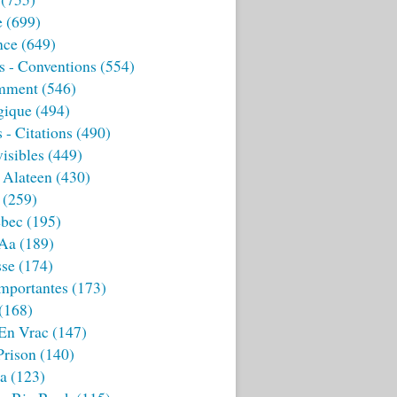
e
(699)
nce
(649)
s - Conventions
(554)
mment
(546)
gique
(494)
 - Citations
(490)
isibles
(449)
 Alateen
(430)
(259)
bec
(195)
 Aa
(189)
sse
(174)
mportantes
(173)
(168)
 En Vrac
(147)
Prison
(140)
ia
(123)