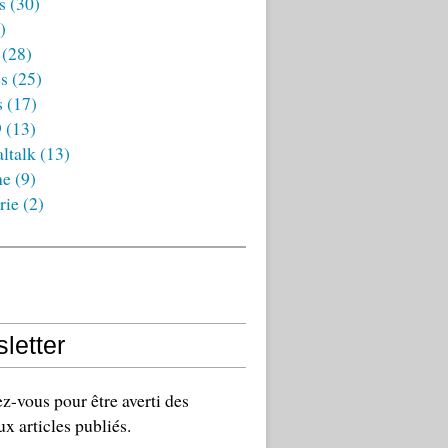
s
(30)
)
(28)
es
(25)
s
(17)
9
(13)
ltalk
(13)
ne
(9)
rie
(2)
letter
-vous pour être averti des
x articles publiés.