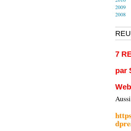
2009
2008
REU
7 R
par
Web
Auss
http
dpre