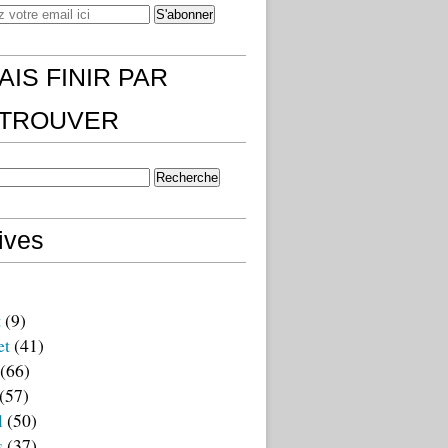
AIS FINIR PAR
)TROUVER
ives
t
(9)
et
(41)
(66)
(57)
l
(50)
s
(37)