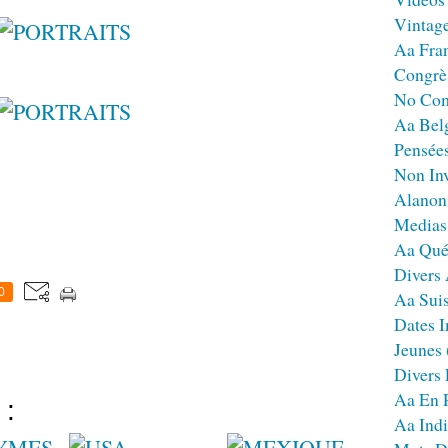
Vintag
Aa Fra
Congrè
No Co
Aa Bel
Pensées
Non Inv
Alanon
Medias
Aa Qué
Divers
0
Aa Sui
Dates I
Jeunes
Divers
Aa En 
 :
Aa Ind