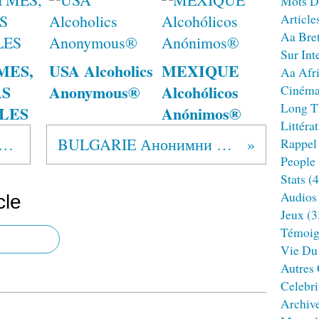
Mots D
Article
Aa Bre
Sur Int
MES,
USA Alcoholics
MEXIQUE
Aa Afr
AS
Anonymous®
Alcohólicos
Ciném
Long T
BLES
Anónimos®
Littéra
IQUE Alcohólicos Anónimos®
BULGARIE Анонимни Алкохолици®
Rappel
People
Stats
(4
Audios
cle
Jeux
(3
Témoig
Vie Du
Autres
Celebri
Archiv