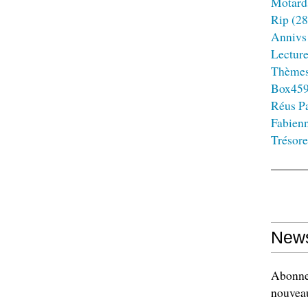
Motard
Rip
(28
Annivs
Lectur
Thème
Box45
Réus Pa
Fabien
Trésore
News
Abonnez
nouveau