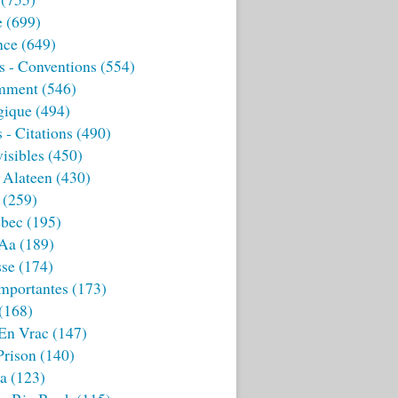
e
(699)
nce
(649)
s - Conventions
(554)
mment
(546)
gique
(494)
 - Citations
(490)
isibles
(450)
 Alateen
(430)
(259)
bec
(195)
 Aa
(189)
sse
(174)
mportantes
(173)
(168)
 En Vrac
(147)
Prison
(140)
ia
(123)