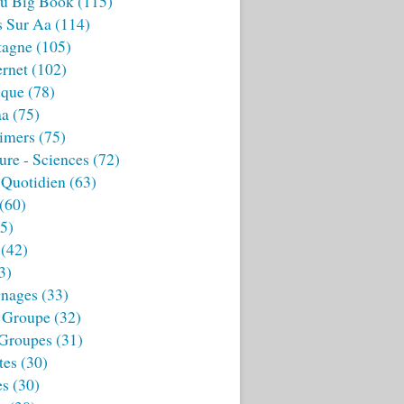
u Big Book
(115)
s Sur Aa
(114)
tagne
(105)
ernet
(102)
ique
(78)
aa
(75)
imers
(75)
ture - Sciences
(72)
 Quotidien
(63)
(60)
5)
(42)
3)
nages
(33)
 Groupe
(32)
 Groupes
(31)
tes
(30)
es
(30)