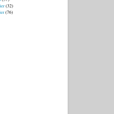
ier
(32)
ier
(76)