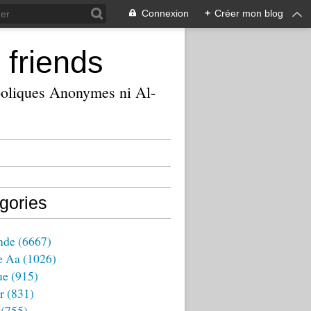
Connexion
+
Créer mon blog
 friends
ooliques Anonymes ni Al-
gories
nde
(6667)
e Aa
(1026)
ue
(915)
r
(831)
(755)