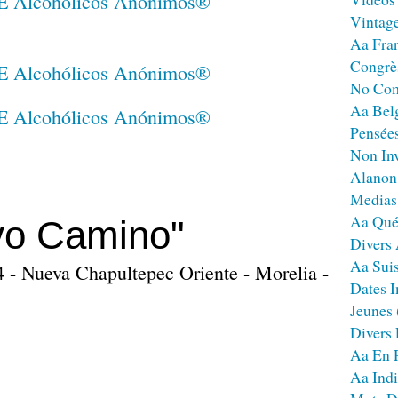
Vintag
Aa Fra
Congrè
No Co
Aa Bel
Pensées
Non Inv
Alanon
Medias
Aa Qué
vo Camino"
Divers
Aa Sui
4 - Nueva Chapultepec Oriente - Morelia -
Dates I
Jeunes
Divers
Aa En 
Aa Ind