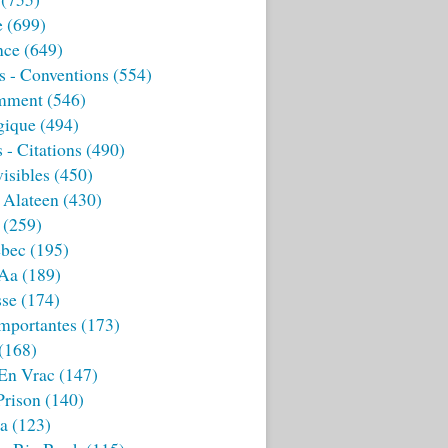
e
(699)
nce
(649)
s - Conventions
(554)
mment
(546)
gique
(494)
 - Citations
(490)
isibles
(450)
 Alateen
(430)
(259)
bec
(195)
 Aa
(189)
sse
(174)
mportantes
(173)
(168)
 En Vrac
(147)
Prison
(140)
ia
(123)