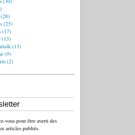
s
(30)
)
(28)
es
(25)
s
(17)
9
(13)
ltalk
(13)
ne
(9)
rie
(2)
letter
-vous pour être averti des
x articles publiés.