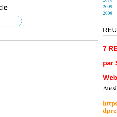
2009
cle
2008
REU
7 R
par
Web
Auss
http
dpre