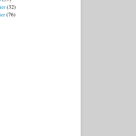
ier
(32)
ier
(76)