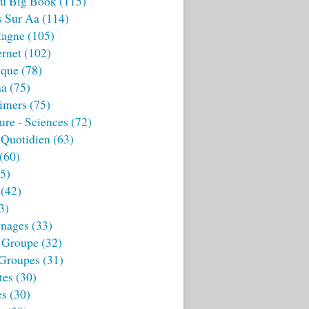
u Big Book
(115)
s Sur Aa
(114)
tagne
(105)
ernet
(102)
ique
(78)
aa
(75)
imers
(75)
ture - Sciences
(72)
 Quotidien
(63)
(60)
5)
(42)
3)
nages
(33)
 Groupe
(32)
 Groupes
(31)
tes
(30)
es
(30)