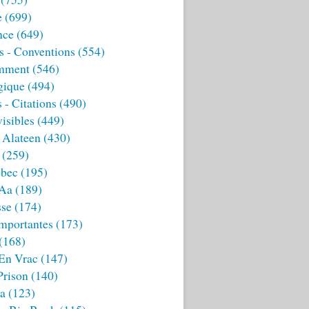
e
(699)
nce
(649)
s - Conventions
(554)
mment
(546)
gique
(494)
 - Citations
(490)
isibles
(449)
 Alateen
(430)
(259)
bec
(195)
 Aa
(189)
sse
(174)
mportantes
(173)
(168)
 En Vrac
(147)
Prison
(140)
ia
(123)