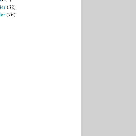
ier
(32)
ier
(76)