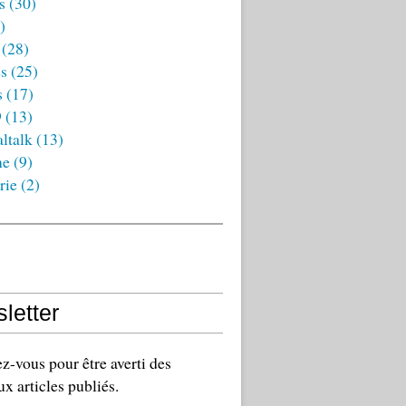
s
(30)
)
(28)
es
(25)
s
(17)
9
(13)
ltalk
(13)
ne
(9)
rie
(2)
letter
-vous pour être averti des
x articles publiés.