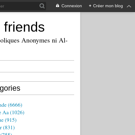
Connexion
+
Créer mon blog
 friends
ooliques Anonymes ni Al-
gories
nde
(6666)
e Aa
(1026)
ue
(915)
r
(831)
(755)