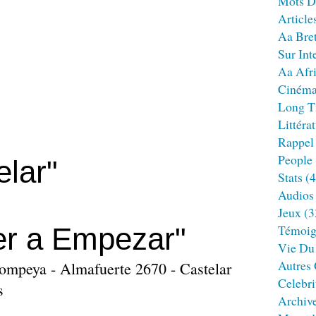
Mots D
Article
Aa Bre
Sur Int
Aa Afr
Ciném
Long T
Littéra
Rappel
People
lar"
Stats
(4
Audios
Jeux
(3
er a Empezar"
Témoig
Vie Du
Autres
Pompeya - Almafuerte 2670 - Castelar
Celebri
s
Archiv