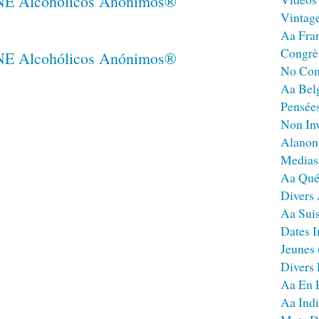
Vintag
Aa Fra
Congrè
No Co
Aa Bel
Pensées
Non Inv
Alanon
Medias
Aa Qué
Divers
Aa Sui
Dates I
Jeunes
Divers
Aa En 
Aa Ind