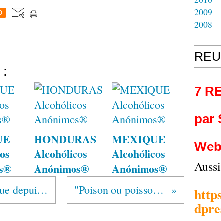
2009
0
2008
REU
 :
7 R
par
UE
HONDURAS
MEXIQUE
Web
os
Alcohólicos
Alcohólicos
Auss
s®
Anónimos®
Anónimos®
"Fini l’alcool et la drogue depuis la pandémie!"
"Poison ou poisson d’avril ?"
http
dpre