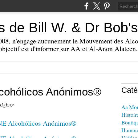
 de Bill W. & Dr Bob's
 2008, n'engage aucunement le Mouvement des Alc
bjectif est d'informer sur AA et Al-Anon Alateen.
ohólicos Anónimos®
Caté
eizker
Aa Mo
Histoir
Boutiq
Humou
Vidéos