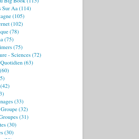
u Big Book
(115)
s Sur Aa
(114)
tagne
(105)
ernet
(102)
ique
(78)
aa
(75)
imers
(75)
ture - Sciences
(72)
 Quotidien
(63)
(60)
5)
(42)
3)
nages
(33)
 Groupe
(32)
 Groupes
(31)
tes
(30)
es
(30)