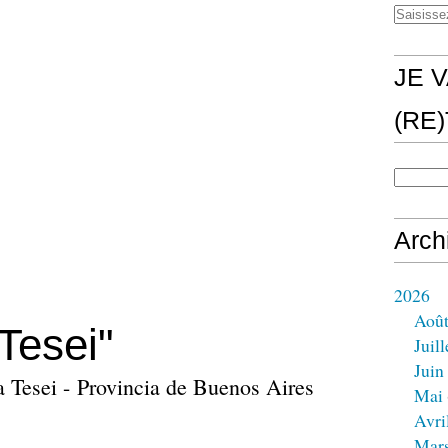
JE V
(RE
Arch
2026
Aoû
 Tesei"
Juill
Juin
a Tesei - Provincia de Buenos Aires
Mai
Avri
Mar