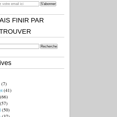
AIS FINIR PAR
)TROUVER
ives
t
(7)
et
(41)
(66)
(57)
l
(50)
s
(37)