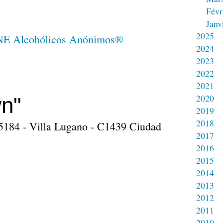
Févr
Janv
2025
2024
2023
2022
2021
2020
n"
2019
2018
 5184 - Villa Lugano - C1439 Ciudad
2017
2016
2015
2014
2013
2012
2011
2010