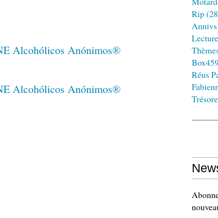
Motard
Rip
(28
Annivs
Lectur
Thème
Box45
Réus Pa
Fabien
Trésore
News
Abonnez
nouveau