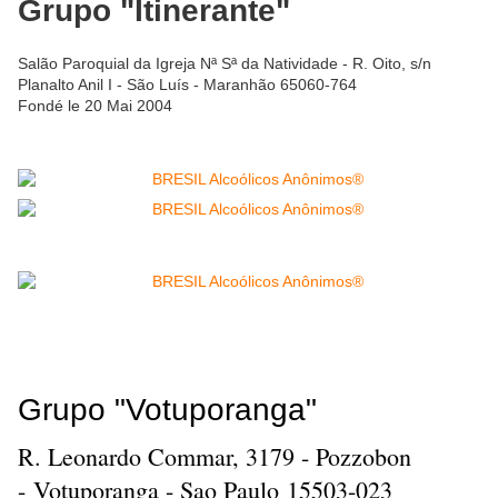
Grupo "Itinerante"
Salão Paroquial da Igreja Nª Sª da Natividade - R. Oito, s/n
Planalto Anil I - São Luís - Maranhão 65060-764
Fondé le 20 Mai 2004
Grupo "Votuporanga"
R. Leonardo Commar, 3179 - Pozzobon
- Votuporanga - Sao Paulo 15503-023