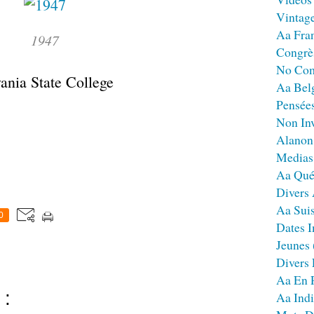
Vintag
Aa Fra
1947
Congrè
No Co
ania State College
Aa Bel
Pensées
Non Inv
Alanon
Medias
Aa Qué
Divers
Aa Sui
0
Dates I
Jeunes
Divers
Aa En 
 :
Aa Ind