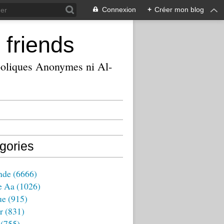
Connexion
+
Créer mon blog
 friends
ooliques Anonymes ni Al-
gories
nde
(6666)
e Aa
(1026)
ue
(915)
r
(831)
(755)