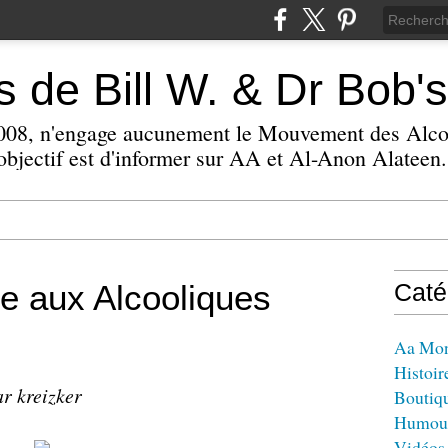
 de Bill W. & Dr Bob's
 2008, n'engage aucunement le Mouvement des Alc
bjectif est d'informer sur AA et Al-Anon Alateen.
te aux Alcooliques
Caté
Aa Mo
Histoir
ar kreizker
Boutiq
Humou
Vidéos