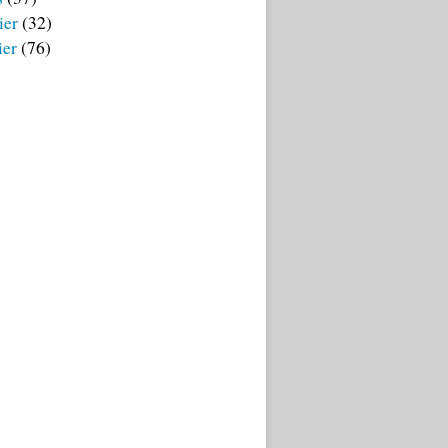
ier
(32)
ier
(76)