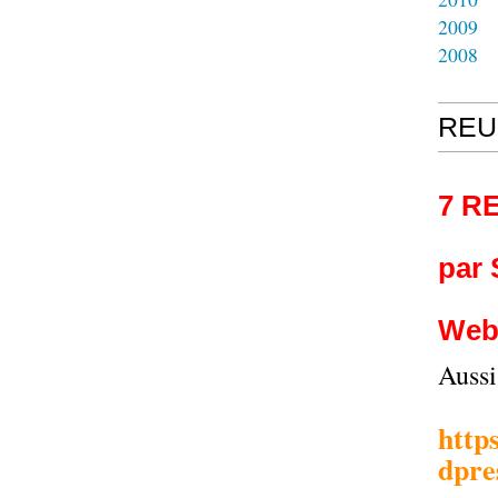
2009
2008
REU
7 R
par
Web
Auss
http
dpre