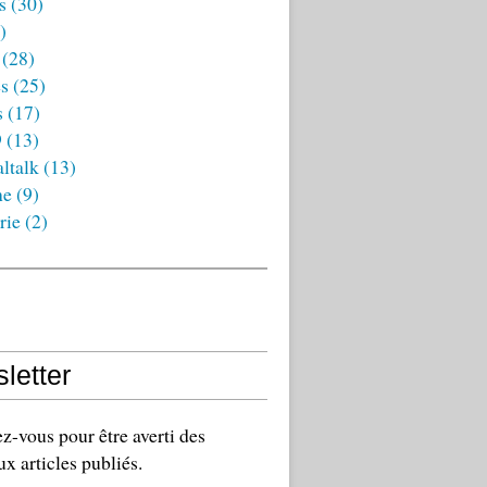
s
(30)
)
(28)
es
(25)
s
(17)
9
(13)
ltalk
(13)
ne
(9)
rie
(2)
letter
-vous pour être averti des
x articles publiés.