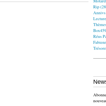
Motard
Rip
(28
Annivs
Lectur
Thème
Box45
Réus Pa
Fabien
Trésore
News
Abonnez
nouveau