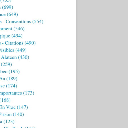
e
(699)
nce
(649)
s - Conventions
(554)
mment
(546)
gique
(494)
 - Citations
(490)
isibles
(449)
 Alateen
(430)
(259)
bec
(195)
 Aa
(189)
sse
(174)
mportantes
(173)
(168)
 En Vrac
(147)
Prison
(140)
ia
(123)