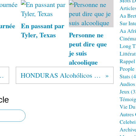
Mots D
Article
Aa Bre
Sur Int
urnée
En passant par
Aa Afr
Tyler, Texas
Personne ne
Ciném
peut dire que
Long T
je suis
Littéra
alcoolique
Rappel
People
ólicos Anônimos®
HONDURAS Alcohólicos Anónimos®
Stats
(4
Audios
Jeux
(3
cle
Témoig
Vie Du
Autres
Celebri
Archiv