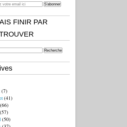
AIS FINIR PAR
)TROUVER
ives
t
(7)
et
(41)
(66)
(57)
l
(50)
s
(37)