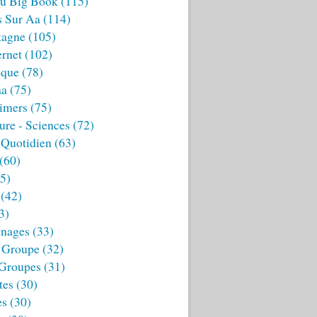
u Big Book
(115)
s Sur Aa
(114)
tagne
(105)
ernet
(102)
ique
(78)
aa
(75)
imers
(75)
ture - Sciences
(72)
 Quotidien
(63)
(60)
5)
(42)
3)
nages
(33)
 Groupe
(32)
 Groupes
(31)
tes
(30)
es
(30)