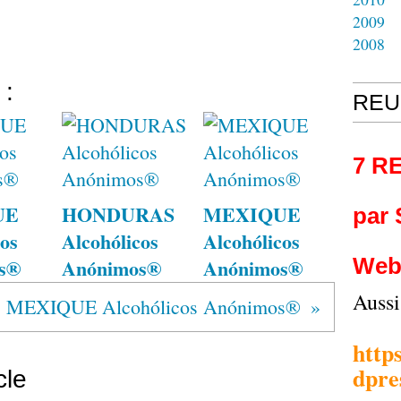
2009
2008
 :
REU
7 R
UE
HONDURAS
MEXIQUE
par
os
Alcohólicos
Alcohólicos
Web
s®
Anónimos®
Anónimos®
Auss
MEXIQUE Alcohólicos Anónimos®
http
dpre
cle