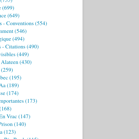
e
(699)
nce
(649)
s - Conventions
(554)
mment
(546)
gique
(494)
 - Citations
(490)
isibles
(449)
 Alateen
(430)
(259)
bec
(195)
 Aa
(189)
sse
(174)
mportantes
(173)
(168)
 En Vrac
(147)
Prison
(140)
ia
(123)