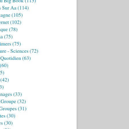
u Big Book
(115)
s Sur Aa
(114)
tagne
(105)
ernet
(102)
ique
(78)
aa
(75)
imers
(75)
ture - Sciences
(72)
 Quotidien
(63)
(60)
5)
(42)
3)
nages
(33)
 Groupe
(32)
 Groupes
(31)
tes
(30)
es
(30)