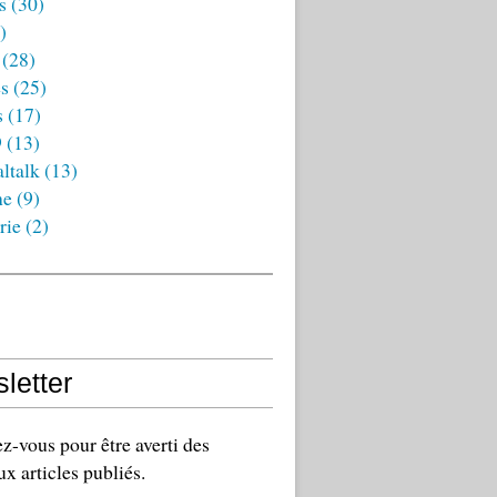
s
(30)
)
(28)
es
(25)
s
(17)
9
(13)
ltalk
(13)
ne
(9)
rie
(2)
letter
-vous pour être averti des
x articles publiés.