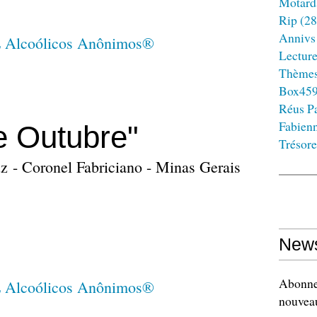
Motard
Rip
(28
Annivs
Lectur
Thème
Box45
Réus Pa
Fabien
e Outubre"
Trésore
z - Coronel Fabriciano - Minas Gerais
News
Abonnez
nouveau