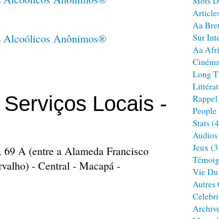
Mots D
Article
Aa Bre
Sur Int
Aa Afr
Ciném
Long T
Littéra
e Serviços Locais -
Rappel
People
Stats
(4
Audios
Jeux
(3
 69 A (entre a Alameda Francisco
Témoig
valho) - Central - Macapá -
Vie Du
Autres
Celebri
Archiv