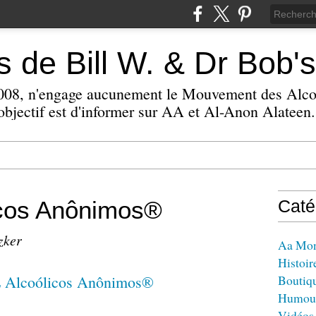
 de Bill W. & Dr Bob's
 2008, n'engage aucunement le Mouvement des Alc
bjectif est d'informer sur AA et Al-Anon Alateen.
icos Anônimos®
Caté
zker
Aa Mo
Histoir
Boutiq
Humou
Vidéos