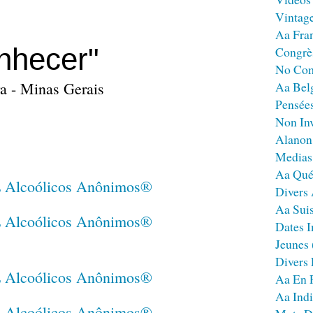
Vintag
Aa Fra
nhecer"
Congrè
No Co
a - Minas Gerais
Aa Bel
Pensées
Non Inv
Alanon
Medias
Aa Qué
Divers
Aa Sui
Dates I
Jeunes
Divers
Aa En 
Aa Ind