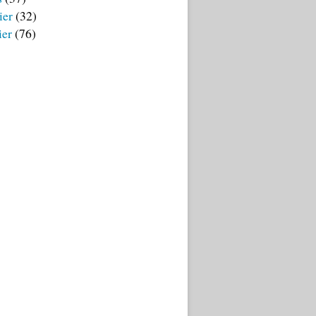
ier
(32)
ier
(76)