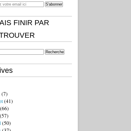
AIS FINIR PAR
)TROUVER
ives
t
(7)
et
(41)
(66)
(57)
l
(50)
s
(37)