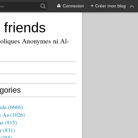
Connexion
+
Créer mon blog
 friends
ooliques Anonymes ni Al-
gories
nde
(6666)
e Aa
(1026)
ue
(915)
r
(831)
(755)