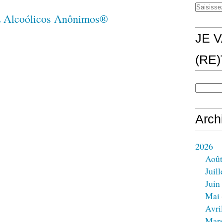
JE V
(RE
Arch
2026
Aoû
Juill
Juin
Mai
Avri
Mar