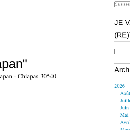
JE V
(RE
apan"
Arch
ijiapan - Chiapas 30540
2026
Aoû
Juill
Juin
Mai
Avri
Mar