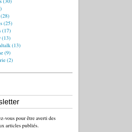
s
(30)
)
(28)
es
(25)
s
(17)
9
(13)
ltalk
(13)
ne
(9)
rie
(2)
letter
-vous pour être averti des
x articles publiés.