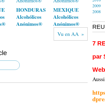
2009
UE
HONDURAS
MEXIQUE
2008
os
Alcohólicos
Alcohólicos
s®
Anónimos®
Anónimos®
REU
Vu en AA
7 R
cle
par
Web
Auss
http
dpre