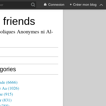
Connexion
+
Créer mon blog
 friends
ooliques Anonymes ni Al-
gories
nde
(6666)
e Aa
(1026)
ue
(915)
r
(831)
(755)