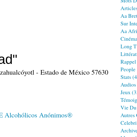
Mots D
Article
Aa Bre
Sur Int
Aa Afr
Ciném
Long T
Littéra
ad"
Rappel
People
ezahualcóyotl - Estado de México 57630
Stats
(4
Audios
Jeux
(3
Témoig
Vie Du
Autres
Celebri
Archiv