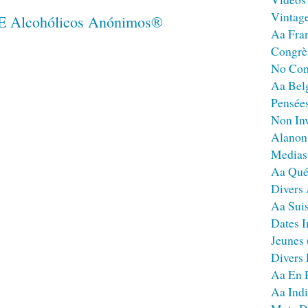
Vintag
Aa Fra
Congrè
No Co
Aa Bel
Pensées
Non Inv
Alanon
Medias
Aa Qué
Divers
Aa Sui
Dates I
Jeunes
Divers
Aa En 
Aa Ind