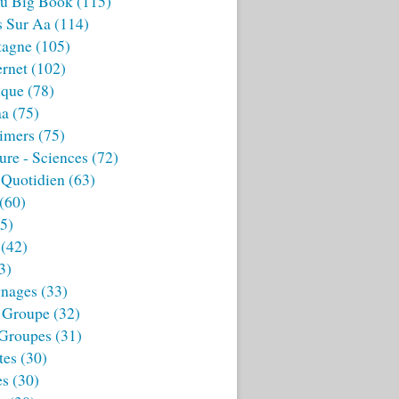
u Big Book
(115)
s Sur Aa
(114)
tagne
(105)
ernet
(102)
ique
(78)
aa
(75)
imers
(75)
ture - Sciences
(72)
 Quotidien
(63)
(60)
5)
(42)
3)
nages
(33)
 Groupe
(32)
 Groupes
(31)
tes
(30)
es
(30)