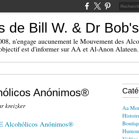
 de Bill W. & Dr Bob's
 2008, n'engage aucunement le Mouvement des Alc
bjectif est d'informer sur AA et Al-Anon Alateen.
ólicos Anónimos®
Caté
ar kreizker
Aa Mo
Histoir
Boutiq
Humou
Vidéos