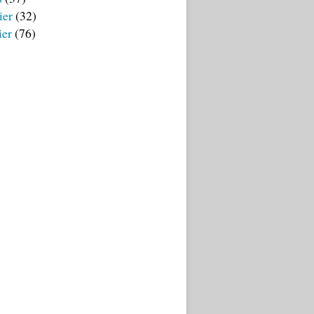
ier
(32)
ier
(76)