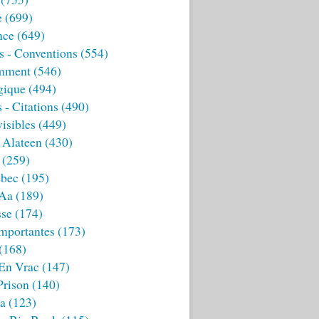
e
(699)
nce
(649)
s - Conventions
(554)
mment
(546)
gique
(494)
 - Citations
(490)
isibles
(449)
 Alateen
(430)
(259)
bec
(195)
 Aa
(189)
sse
(174)
mportantes
(173)
(168)
 En Vrac
(147)
Prison
(140)
ia
(123)