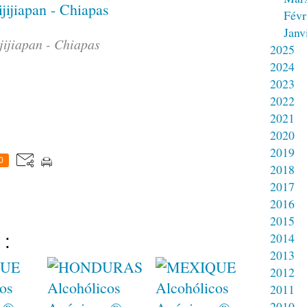
Févr
Janv
jijiapan - Chiapas
2025
2024
2023
2022
2021
2020
2019
0
2018
2017
2016
2015
2014
 :
2013
2012
2011
2010