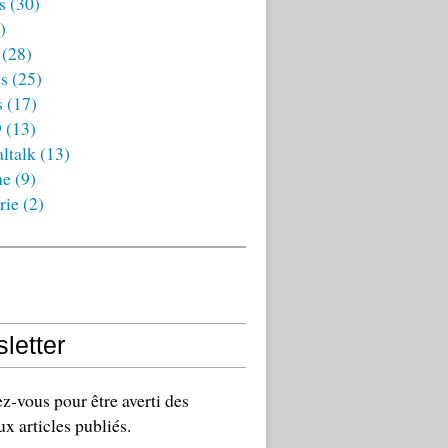
s
(30)
)
(28)
es
(25)
s
(17)
9
(13)
ltalk
(13)
ne
(9)
rie
(2)
letter
-vous pour être averti des
x articles publiés.