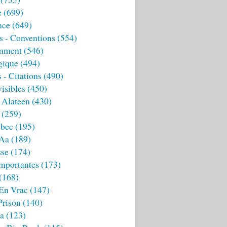
e
(699)
nce
(649)
s - Conventions
(554)
mment
(546)
gique
(494)
 - Citations
(490)
isibles
(450)
 Alateen
(430)
(259)
bec
(195)
 Aa
(189)
sse
(174)
mportantes
(173)
(168)
 En Vrac
(147)
Prison
(140)
ia
(123)