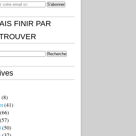
AIS FINIR PAR
)TROUVER
ives
t
(8)
et
(41)
(66)
(57)
l
(50)
s
(37)