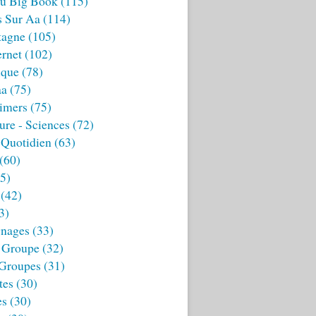
u Big Book
(115)
s Sur Aa
(114)
tagne
(105)
ernet
(102)
ique
(78)
aa
(75)
imers
(75)
ture - Sciences
(72)
 Quotidien
(63)
(60)
5)
(42)
3)
nages
(33)
 Groupe
(32)
 Groupes
(31)
tes
(30)
es
(30)