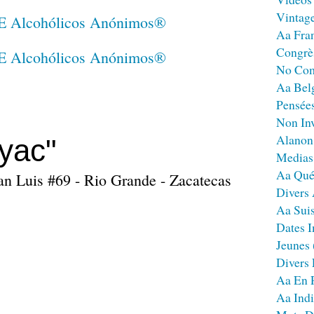
Vintag
Aa Fra
Congrè
No Co
Aa Bel
Pensées
Non Inv
Alanon
yac"
Medias
Aa Qué
an Luis #69 - Rio Grande - Zacatecas
Divers
Aa Sui
Dates I
Jeunes
Divers
Aa En 
Aa Ind