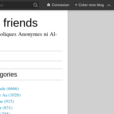
Connexion
+
Créer mon blog
 friends
ooliques Anonymes ni Al-
gories
nde
(6666)
e Aa
(1026)
ue
(915)
r
(831)
(755)