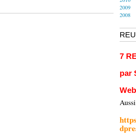
2009
2008
REU
7 R
par
Web
Auss
http
dpre