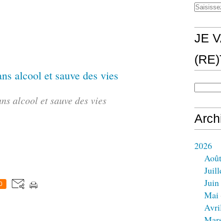
JE V
(RE
ns alcool et sauve des vies
Arch
2026
Aoû
Juill
Juin
0
Mai
Avri
Mar