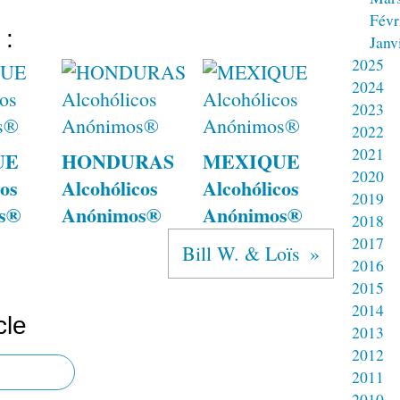
Févr
 :
Janv
2025
2024
2023
2022
2021
UE
HONDURAS
MEXIQUE
2020
os
Alcohólicos
Alcohólicos
2019
s®
Anónimos®
Anónimos®
2018
2017
Bill W. & Loïs
2016
2015
2014
cle
2013
2012
2011
2010