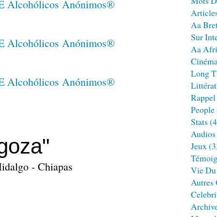
Mots D
Article
Aa Bre
Sur Int
Aa Afr
Ciném
Long T
Littéra
Rappel
People
Stats
(4
Audios
goza"
Jeux
(3
Témoig
Hidalgo - Chiapas
Vie Du
Autres
Celebri
Archiv