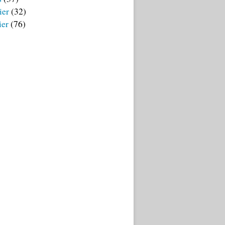
ier
(32)
ier
(76)