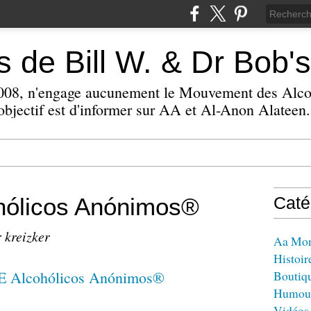
 de Bill W. & Dr Bob's
 2008, n'engage aucunement le Mouvement des Alc
bjectif est d'informer sur AA et Al-Anon Alateen.
ólicos Anónimos®
Caté
 kreizker
Aa Mo
Histoir
Boutiq
Humou
Vidéos