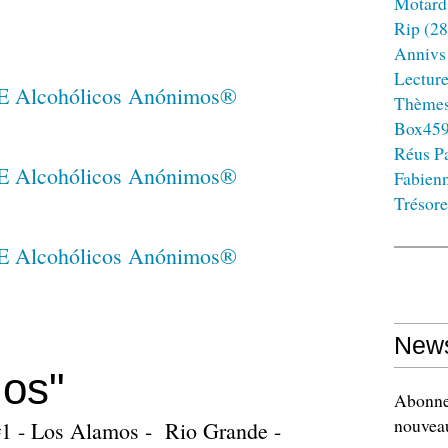
Motard
Rip
(28
Annivs
Lectur
Thème
Box45
Réus Pa
Fabien
Trésore
News
mos"
Abonnez
nouveau
#1 - Los Alamos - Rio Grande -