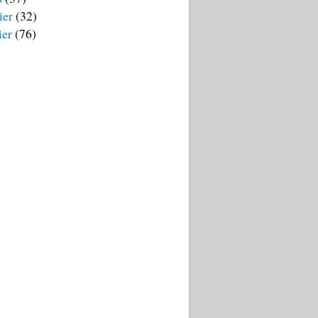
ier
(32)
ier
(76)