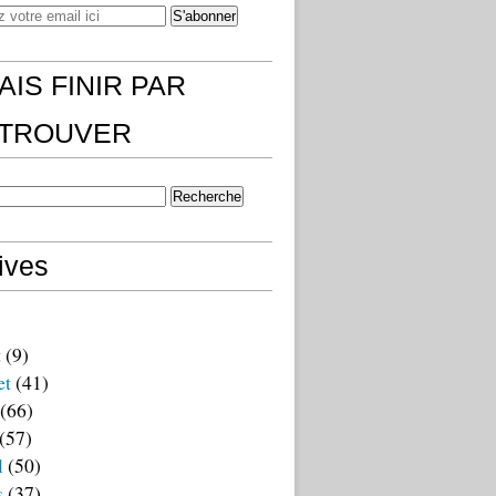
AIS FINIR PAR
)TROUVER
ives
t
(9)
et
(41)
(66)
(57)
l
(50)
s
(37)