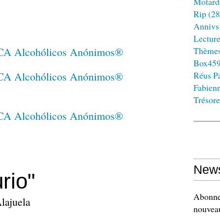
Motard
Rip
(28
Annivs
Lectur
Thème
Box45
Réus Pa
Fabien
Trésore
News
rio"
Abonnez
Alajuela
nouveau