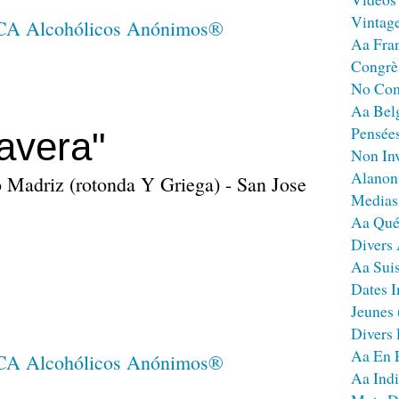
Vintag
Aa Fra
Congrè
No Co
Aa Bel
Pensées
avera"
Non Inv
Alanon
o Madriz (rotonda Y Griega) - San Jose
Medias
Aa Qué
Divers
Aa Sui
Dates I
Jeunes
Divers
Aa En 
Aa Ind