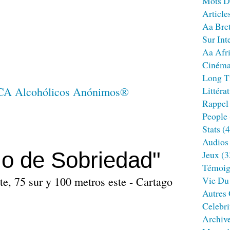
Mots D
Article
Aa Bre
Sur Int
Aa Afr
Ciném
Long T
Littéra
Rappel
People
Stats
(4
Audios
lo de Sobriedad"
Jeux
(3
Témoig
ste, 75 sur y 100 metros este - Cartago
Vie Du
Autres
Celebri
Archiv