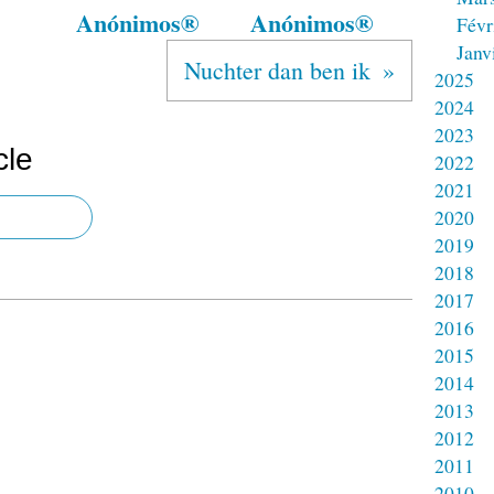
Anónimos®
Anónimos®
Févr
Janv
Nuchter dan ben ik
2025
2024
2023
cle
2022
2021
2020
2019
2018
2017
2016
2015
2014
2013
2012
2011
2010