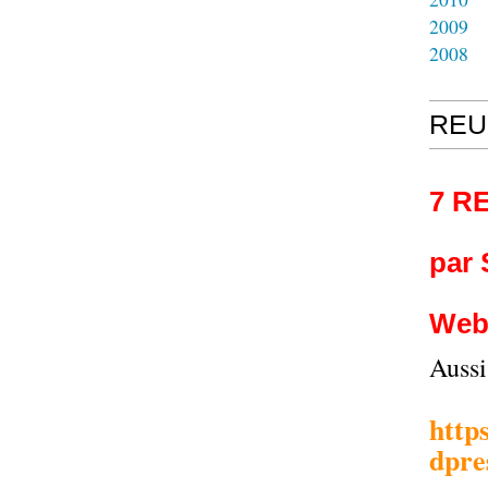
2009
2008
REU
7 R
par
Web
Auss
http
dpre