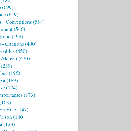
e
(699)
nce
(649)
s - Conventions
(554)
mment
(546)
gique
(494)
 - Citations
(490)
isibles
(450)
 Alateen
(430)
(259)
bec
(195)
 Aa
(189)
sse
(174)
mportantes
(173)
(168)
 En Vrac
(147)
Prison
(140)
ia
(123)