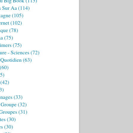
u Big Book
(115)
s Sur Aa
(114)
tagne
(105)
ernet
(102)
ique
(78)
aa
(75)
imers
(75)
ture - Sciences
(72)
 Quotidien
(63)
(60)
5)
(42)
3)
nages
(33)
 Groupe
(32)
 Groupes
(31)
tes
(30)
es
(30)