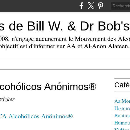
 de Bill W. & Dr Bob's
 2008, n'engage aucunement le Mouvement des Alc
bjectif est d'informer sur AA et Al-Anon Alateen.
cohólicos Anónimos®
Caté
reizker
Aa Mo
Histoir
Boutiq
Humou
Vidéos