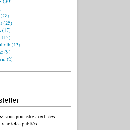
s
(30)
)
(28)
es
(25)
s
(17)
9
(13)
ltalk
(13)
ne
(9)
rie
(2)
letter
-vous pour être averti des
x articles publiés.