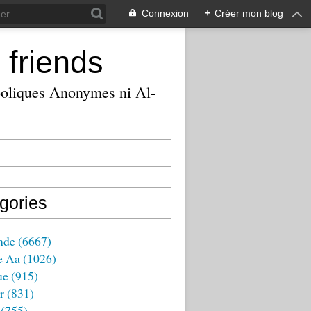
Connexion
+
Créer mon blog
 friends
ooliques Anonymes ni Al-
gories
nde
(6667)
e Aa
(1026)
ue
(915)
r
(831)
(755)