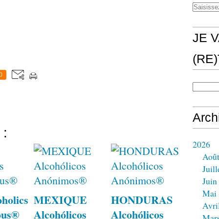
JE V
(RE
0
Arch
 :
2026
Aoû
Juill
Juin
Mai
holics
MEXIQUE
HONDURAS
Avri
ous®
Alcohólicos
Alcohólicos
Mar