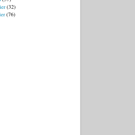
ier
(32)
ier
(76)