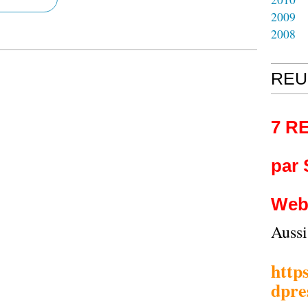
2009
2008
REU
7 R
par
Web
Auss
http
dpre