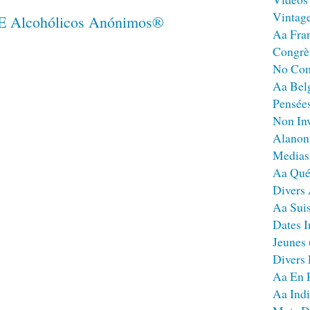
Vintag
Aa Fra
Congrè
No Co
Aa Bel
Pensées
Non Inv
Alanon
Medias
Aa Qué
Divers
Aa Sui
Dates I
Jeunes
Divers
Aa En 
Aa Ind