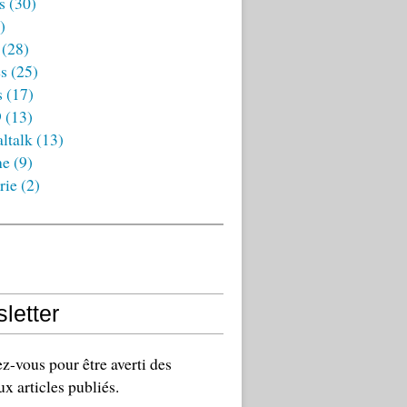
s
(30)
)
(28)
es
(25)
s
(17)
9
(13)
ltalk
(13)
ne
(9)
rie
(2)
letter
-vous pour être averti des
x articles publiés.