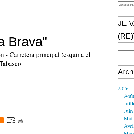
JE V
(RE
a Brava"
 - Carretera principal (esquina el
 Tabasco
Arch
2026
Aoû
Juill
Juin
Mai
0
Avri
Mar