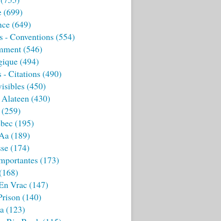
e
(699)
nce
(649)
s - Conventions
(554)
mment
(546)
gique
(494)
 - Citations
(490)
isibles
(450)
 Alateen
(430)
(259)
bec
(195)
 Aa
(189)
sse
(174)
mportantes
(173)
(168)
 En Vrac
(147)
Prison
(140)
ia
(123)