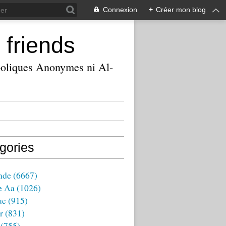
Connexion
+
Créer mon blog
 friends
ooliques Anonymes ni Al-
gories
nde
(6667)
e Aa
(1026)
ue
(915)
r
(831)
(755)