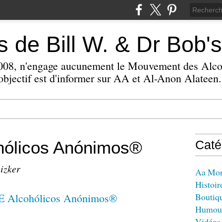
 de Bill W. & Dr Bob's
 2008, n'engage aucunement le Mouvement des Alc
bjectif est d'informer sur AA et Al-Anon Alateen.
ólicos Anónimos®
Caté
eizker
Aa Mo
Histoir
Boutiq
Humou
Vidéos