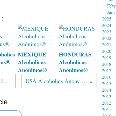
Févr
Janv
 :
2025
2024
2023
2022
2021
2020
holics
MEXIQUE
HONDURAS
2019
ous®
Alcohólicos
Alcohólicos
2018
Anónimos®
Anónimos®
2017
2016
BRESIL Alcoólicos Anônimos®
USA Alcoholics Anonymous®
2015
2014
2013
cle
2012
2011
2010