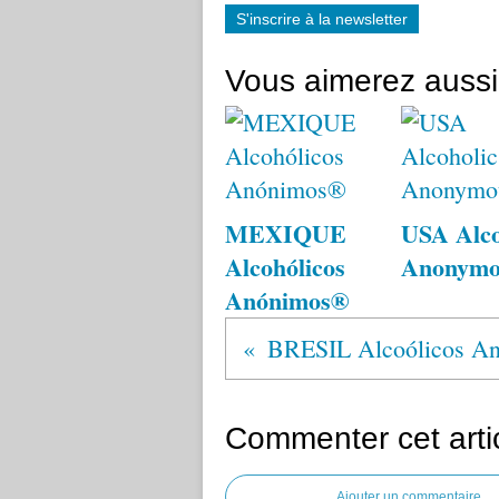
S'inscrire à la newsletter
Vous aimerez aussi
MEXIQUE
USA Alco
Alcohólicos
Anonym
Anónimos®
Commenter cet arti
Ajouter un commentaire