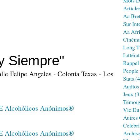
Mots D
Article
Aa Bre
Sur Int
Aa Afr
Ciném
Long T
Littéra
y Siempre"
Rappel
People
le Felipe Angeles - Colonia Texas - Los
Stats
(4
Audios
Jeux
(3
Témoig
Vie Du
Autres
Celebri
Archiv