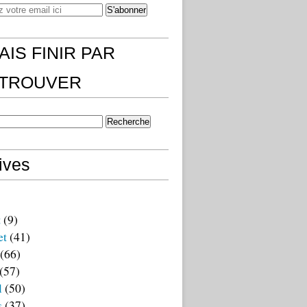
AIS FINIR PAR
)TROUVER
ives
t
(9)
et
(41)
(66)
(57)
l
(50)
s
(37)