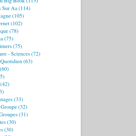
u Big Book
(115)
s Sur Aa
(114)
tagne
(105)
ernet
(102)
ique
(78)
aa
(75)
imers
(75)
ture - Sciences
(72)
 Quotidien
(63)
(60)
5)
(42)
3)
nages
(33)
 Groupe
(32)
 Groupes
(31)
tes
(30)
es
(30)