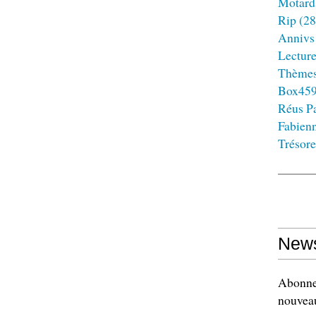
Motard
Rip
(28
Annivs
Lectur
Thème
Box45
Réus Pa
Fabien
Trésore
News
Abonnez
nouveau