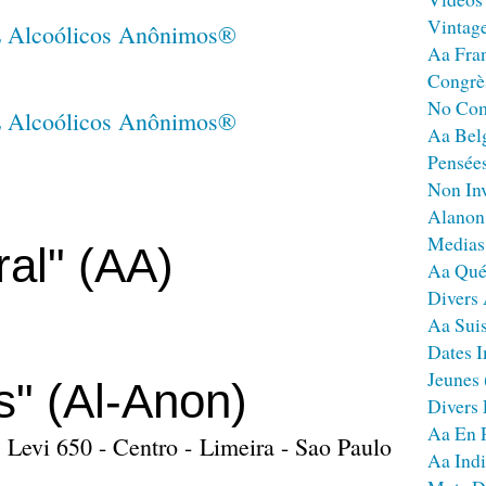
Vintag
Aa Fra
Congrè
No Co
Aa Bel
Pensées
Non Inv
Alanon
Medias
al" (AA)
Aa Qué
Divers
Aa Sui
Dates I
Jeunes
s" (Al-Anon)
Divers
Aa En 
 Levi 650 - Centro - Limeira - Sao Paulo
Aa Ind