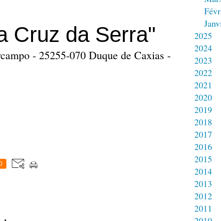
Févr
Janv
a Cruz da Serra"
2025
2024
rcampo - 25255-070 Duque de Caxias -
2023
2022
2021
2020
2019
2018
2017
2016
2015
0
2014
2013
2012
2011
2010