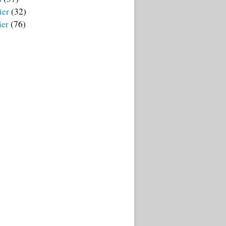
ier
(32)
ier
(76)