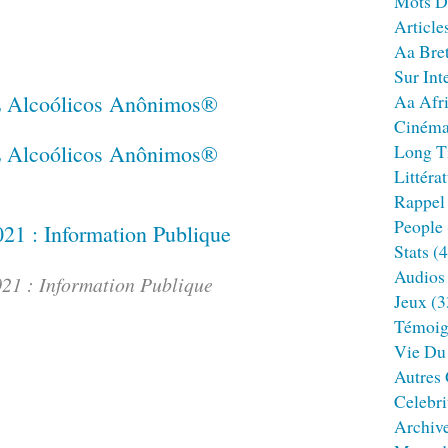
Mots D
Article
Aa Bre
Sur Int
Aa Afr
Ciném
Long T
Littéra
Rappel
People
Stats
(4
Audios
021 : Information Publique
Jeux
(3
Témoig
Vie Du
Autres
Celebri
Archiv