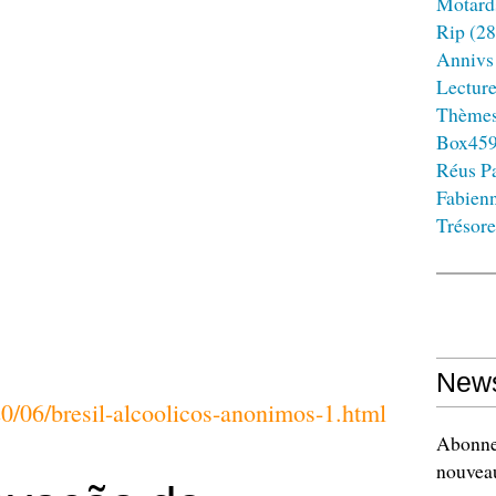
Motard
Rip
(28
Annivs
Lectur
Thème
Box45
Réus Pa
Fabien
Trésore
News
20/06/bresil-alcoolicos-anonimos-1.html
Abonnez
nouveau