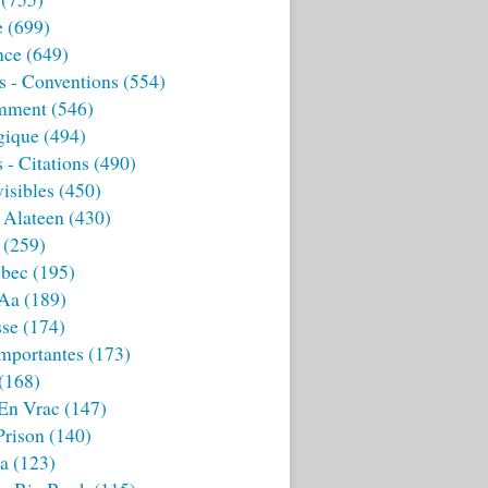
e
(699)
nce
(649)
s - Conventions
(554)
mment
(546)
gique
(494)
 - Citations
(490)
isibles
(450)
 Alateen
(430)
(259)
bec
(195)
 Aa
(189)
sse
(174)
mportantes
(173)
(168)
 En Vrac
(147)
Prison
(140)
ia
(123)