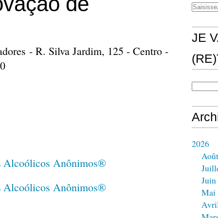
ovação de
JE V
ores - R. Silva Jardim, 125 - Centro -
(RE
00
Arch
2026
Aoû
Juill
Juin
Mai
Avri
Mar