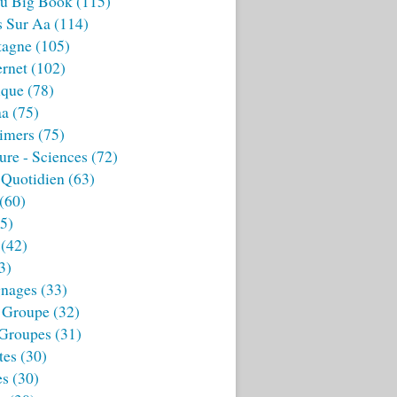
u Big Book
(115)
s Sur Aa
(114)
tagne
(105)
ernet
(102)
ique
(78)
aa
(75)
imers
(75)
ture - Sciences
(72)
 Quotidien
(63)
(60)
5)
(42)
3)
nages
(33)
 Groupe
(32)
 Groupes
(31)
tes
(30)
es
(30)