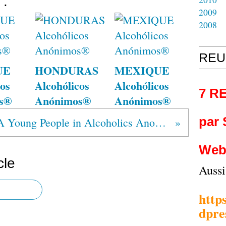
 :
2009
2008
REU
UE
HONDURAS
MEXIQUE
os
Alcohólicos
Alcohólicos
7 R
s®
Anónimos®
Anónimos®
par
YPAA Young People in Alcoholics Anonymous
Web
cle
Auss
http
dpre