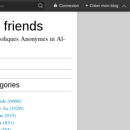
Connexion
+
Créer mon blog
 friends
ooliques Anonymes ni Al-
gories
nde
(6666)
e Aa
(1026)
ue
(915)
r
(831)
(755)