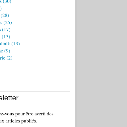
s
(30)
)
(28)
es
(25)
s
(17)
9
(13)
ltalk
(13)
ne
(9)
rie
(2)
letter
-vous pour être averti des
x articles publiés.