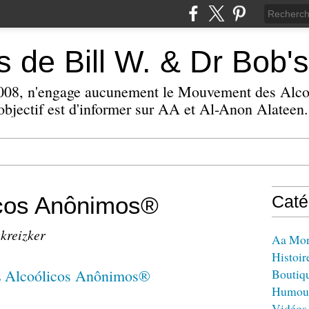
 de Bill W. & Dr Bob's
 2008, n'engage aucunement le Mouvement des Alc
bjectif est d'informer sur AA et Al-Anon Alateen.
icos Anônimos®
Caté
 kreizker
Aa Mo
Histoir
Boutiq
Humou
Vidéos