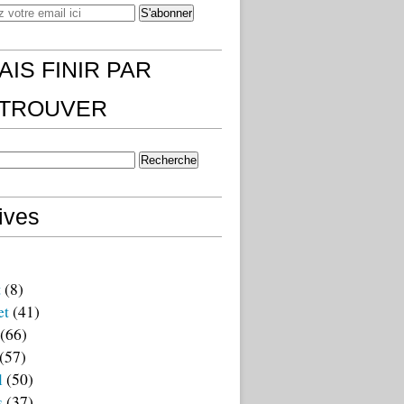
AIS FINIR PAR
)TROUVER
ives
t
(8)
et
(41)
(66)
(57)
l
(50)
s
(37)