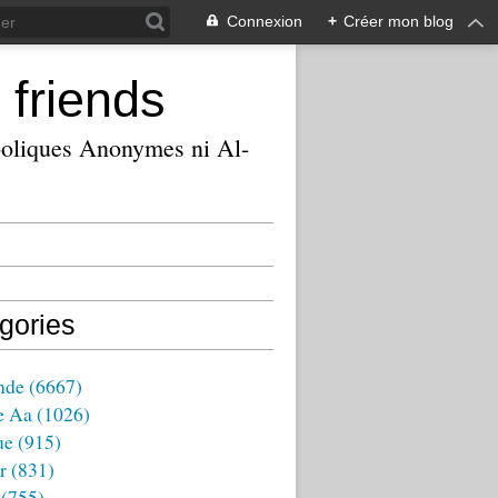
Connexion
+
Créer mon blog
 friends
ooliques Anonymes ni Al-
gories
nde
(6667)
e Aa
(1026)
ue
(915)
r
(831)
(755)