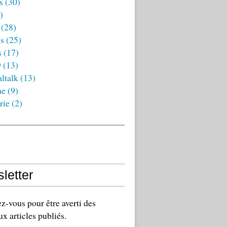
s
(30)
)
(28)
es
(25)
s
(17)
9
(13)
ltalk
(13)
ne
(9)
rie
(2)
letter
-vous pour être averti des
x articles publiés.