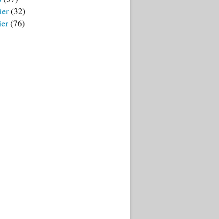
ier
(32)
ier
(76)