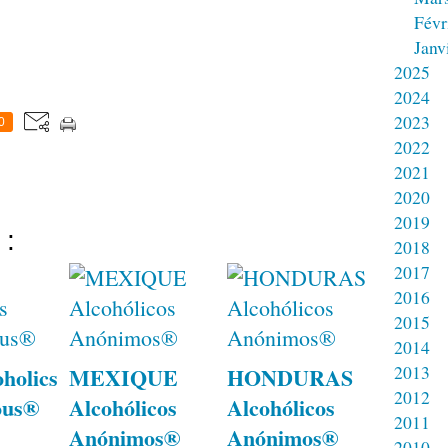
Févr
Janv
2025
2024
2023
0
2022
2021
2020
2019
 :
2018
2017
2016
2015
2014
2013
holics
MEXIQUE
HONDURAS
2012
ous®
Alcohólicos
Alcohólicos
2011
Anónimos®
Anónimos®
2010