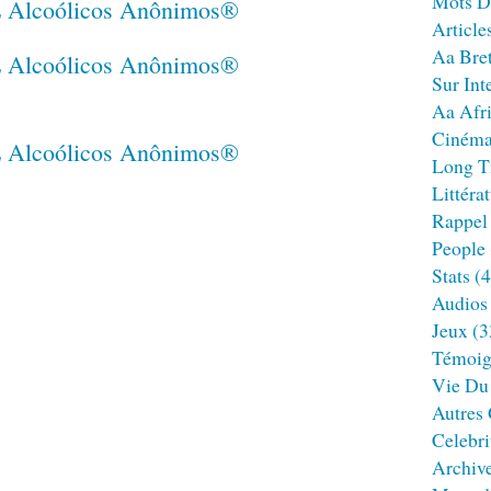
Mots D
Article
Aa Bre
Sur Int
Aa Afr
Ciném
Long T
Littéra
Rappel
People
Stats
(4
Audios
Jeux
(3
Témoig
Vie Du
Autres
Celebri
Archiv