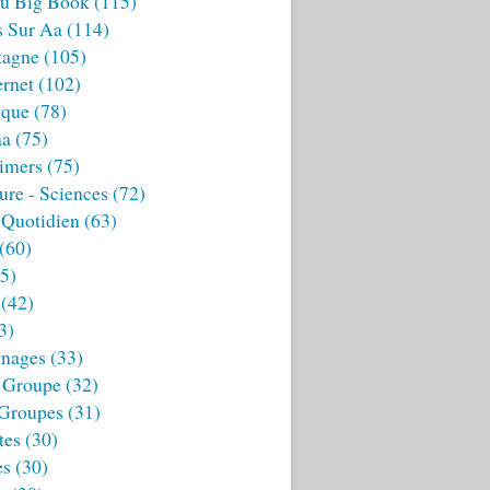
u Big Book
(115)
s Sur Aa
(114)
tagne
(105)
ernet
(102)
ique
(78)
aa
(75)
imers
(75)
ture - Sciences
(72)
 Quotidien
(63)
(60)
5)
(42)
3)
nages
(33)
 Groupe
(32)
 Groupes
(31)
tes
(30)
es
(30)