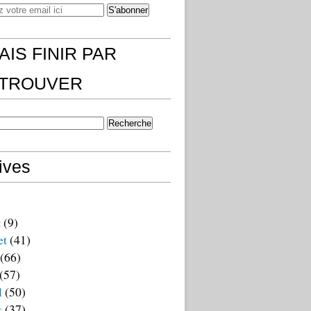
AIS FINIR PAR
)TROUVER
ives
t
(9)
et
(41)
(66)
(57)
l
(50)
s
(37)