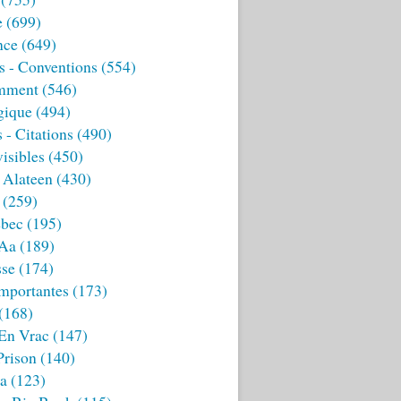
e
(699)
nce
(649)
s - Conventions
(554)
mment
(546)
gique
(494)
 - Citations
(490)
isibles
(450)
 Alateen
(430)
(259)
bec
(195)
 Aa
(189)
sse
(174)
mportantes
(173)
(168)
 En Vrac
(147)
Prison
(140)
ia
(123)