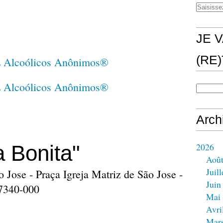
JE V
(RE
Arch
 Bonita"
2026
Aoû
Juill
o Jose - Praça Igreja Matriz de São Jose -
Juin
17340-000
Mai
Avri
Mar