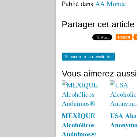
Publié dans
AA Monde
Partager cet article
Repost
S'inscrire à la newsletter
Vous aimerez aussi
MEXIQUE
USA Alco
Alcohólicos
Anonym
Anónimos®