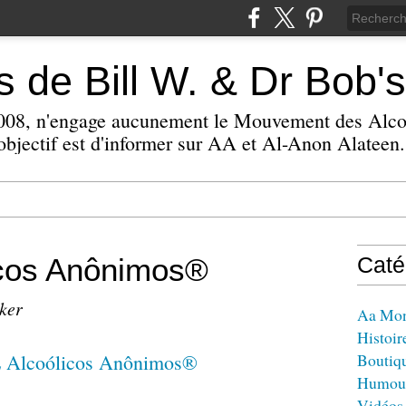
 de Bill W. & Dr Bob's
 2008, n'engage aucunement le Mouvement des Alc
bjectif est d'informer sur AA et Al-Anon Alateen.
icos Anônimos®
Caté
zker
Aa Mo
Histoir
Boutiq
Humou
Vidéos