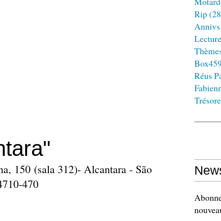
Motard
Rip
(28
Annivs
Lectur
Thème
Box45
Réus Pa
Fabien
Trésore
ntara"
na, 150 (sala 312)- Alcantara - São
News
24710-470
Abonnez
nouveau