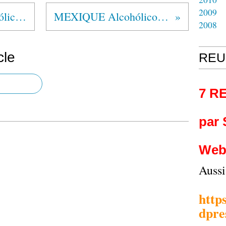
2009
EL SALVADOR Alcohólicos Anónimos®
MEXIQUE Alcohólicos Anónimos®
2008
cle
REU
7 R
par
Web
Auss
http
dpre