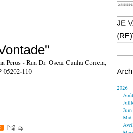
JE V
(RE
Vontade"
a Perus - Rua Dr. Oscar Cunha Correia,
SP 05202-110
Arch
2026
Aoû
Juill
Juin
Mai
Avri
0
Mar