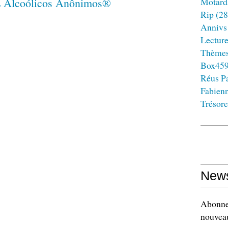
Motard
Rip
(28
Annivs
Lectur
Thème
Box45
Réus Pa
Fabien
Trésore
News
Abonnez
nouveau