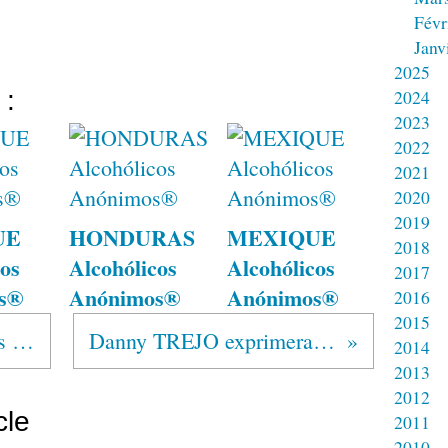
Févr
Janv
2025
 :
2024
2023
2022
2021
2020
2019
UE
HONDURAS
MEXIQUE
2018
os
Alcohólicos
Alcohólicos
2017
s®
Anónimos®
Anónimos®
2016
2015
MEXIQUE Alcohólicos Anónimos®
Danny TREJO exprimera sa gratitude
2014
2013
2012
cle
2011
2010