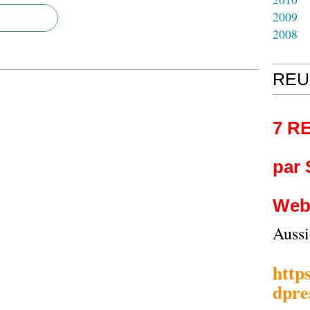
2009
2008
REU
7 R
par
Web
Auss
http
dpre