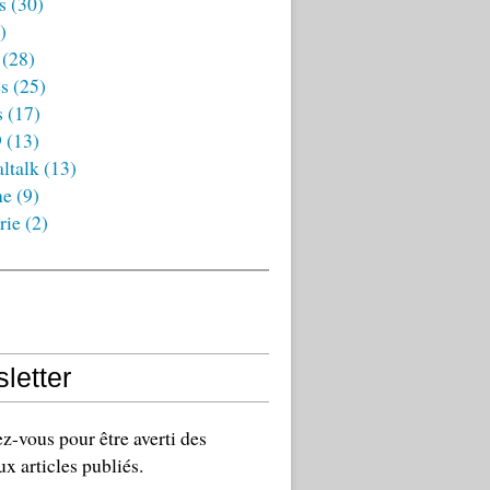
s
(30)
)
(28)
es
(25)
s
(17)
9
(13)
ltalk
(13)
ne
(9)
rie
(2)
letter
-vous pour être averti des
x articles publiés.