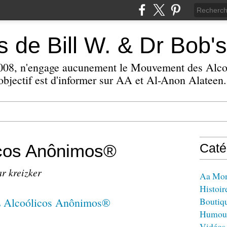
 de Bill W. & Dr Bob's
 2008, n'engage aucunement le Mouvement des Alc
bjectif est d'informer sur AA et Al-Anon Alateen.
icos Anônimos®
Caté
ar kreizker
Aa Mo
Histoir
Boutiq
Humou
Vidéos