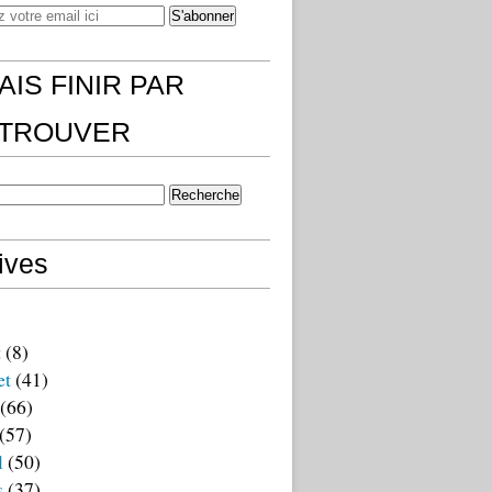
AIS FINIR PAR
)TROUVER
ives
t
(8)
et
(41)
(66)
(57)
l
(50)
s
(37)