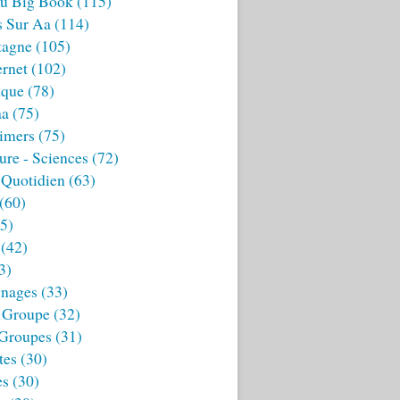
u Big Book
(115)
s Sur Aa
(114)
tagne
(105)
ernet
(102)
ique
(78)
aa
(75)
imers
(75)
ture - Sciences
(72)
 Quotidien
(63)
(60)
5)
(42)
3)
nages
(33)
 Groupe
(32)
 Groupes
(31)
tes
(30)
es
(30)