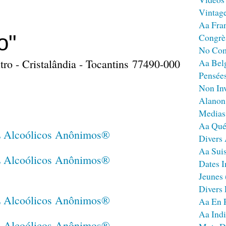
Vintag
Aa Fra
o"
Congrè
No Co
tro - Cristalândia - Tocantins 77490-000
Aa Bel
Pensées
Non Inv
Alanon
Medias
Aa Qué
Divers
Aa Sui
Dates I
Jeunes
Divers
Aa En 
Aa Ind