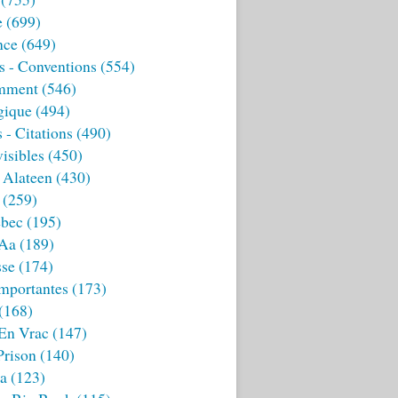
e
(699)
nce
(649)
s - Conventions
(554)
mment
(546)
gique
(494)
 - Citations
(490)
isibles
(450)
 Alateen
(430)
(259)
bec
(195)
 Aa
(189)
sse
(174)
mportantes
(173)
(168)
 En Vrac
(147)
Prison
(140)
ia
(123)