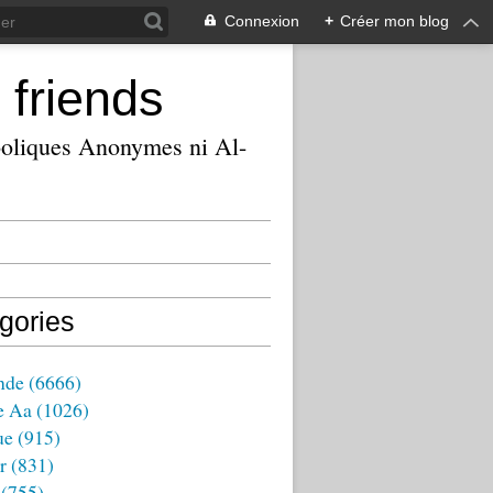
Connexion
+
Créer mon blog
 friends
ooliques Anonymes ni Al-
gories
nde
(6666)
e Aa
(1026)
ue
(915)
r
(831)
(755)