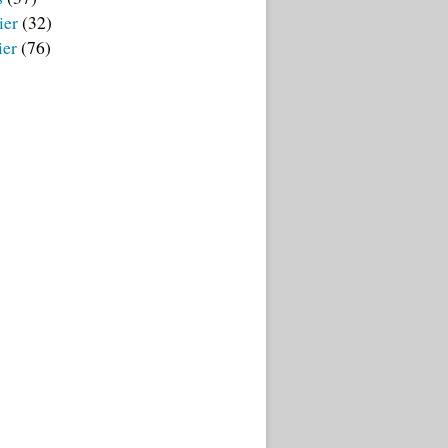
ier
(32)
ier
(76)