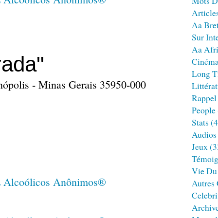
Mots D
Article
Aa Bre
Sur Int
Aa Afr
rada"
Ciném
Long T
nópolis - Minas Gerais 35950-000
Littéra
Rappel
People
Stats
(4
Audios
Jeux
(3
Témoig
Vie Du
Autres
Celebri
Archiv