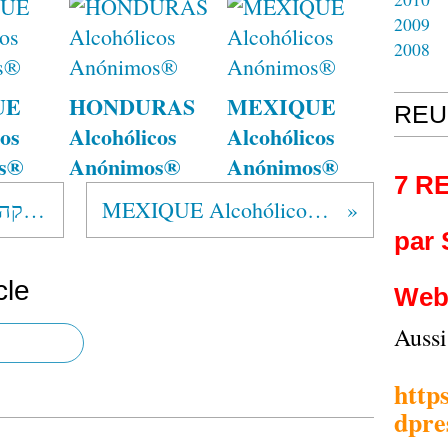
2009
2008
UE
HONDURAS
MEXIQUE
REU
os
Alcohólicos
Alcohólicos
s®
Anónimos®
Anónimos®
7 R
SHANA TOVA ! 5782 שנה טובה ומתוקה
MEXIQUE Alcohólicos Anónimos®
par
cle
Web
Auss
http
dpre