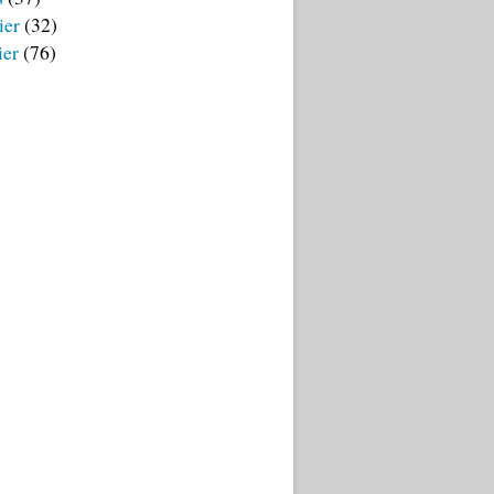
ier
(32)
ier
(76)