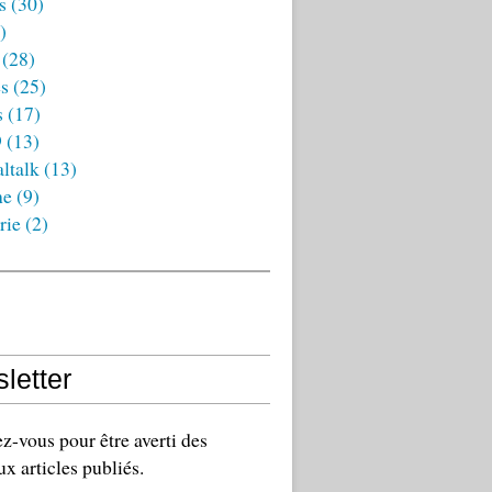
s
(30)
)
(28)
es
(25)
s
(17)
9
(13)
ltalk
(13)
ne
(9)
rie
(2)
letter
-vous pour être averti des
x articles publiés.