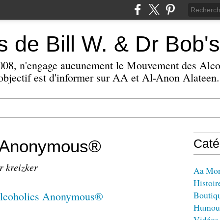
 de Bill W. & Dr Bob's
 2008, n'engage aucunement le Mouvement des Alc
bjectif est d'informer sur AA et Al-Anon Alateen.
s Anonymous®
Caté
r kreizker
Aa Mo
Histoir
Boutiq
Humou
Vidéos