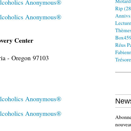
Motard
Rip
(28
Annivs
Lectur
Thème
Box45
overy Center
Réus Pa
Fabien
ria - Oregon 97103
Trésore
News
Abonnez
nouveau