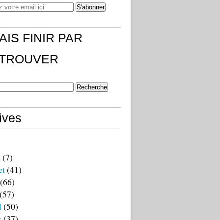
AIS FINIR PAR
)TROUVER
ives
t
(7)
et
(41)
(66)
(57)
l
(50)
s
(37)