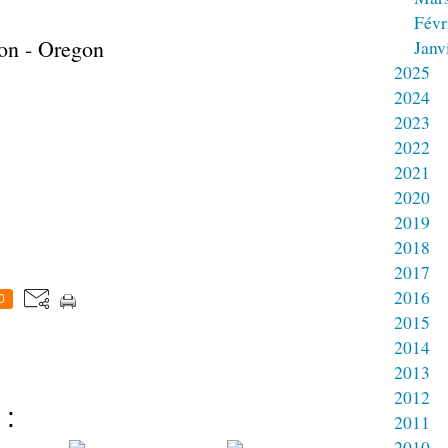
Févr
on - Oregon
Janv
2025
2024
2023
2022
2021
2020
2019
2018
2017
2016
0
2015
2014
2013
2012
 :
2011
2010