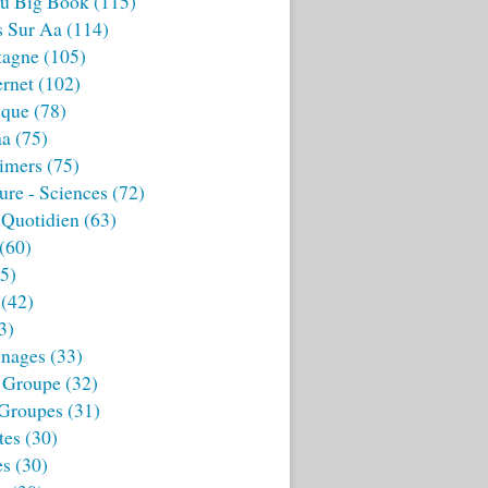
u Big Book
(115)
s Sur Aa
(114)
tagne
(105)
ernet
(102)
ique
(78)
aa
(75)
imers
(75)
ture - Sciences
(72)
 Quotidien
(63)
(60)
5)
(42)
3)
nages
(33)
 Groupe
(32)
 Groupes
(31)
tes
(30)
es
(30)