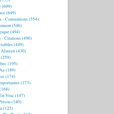
e
(699)
nce
(649)
s - Conventions
(554)
mment
(546)
gique
(494)
 - Citations
(490)
isibles
(449)
 Alateen
(430)
(259)
bec
(195)
 Aa
(189)
sse
(174)
mportantes
(173)
(168)
 En Vrac
(147)
Prison
(140)
ia
(123)