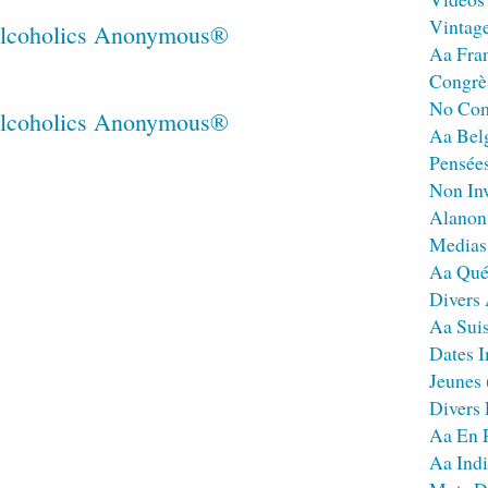
Vintag
Aa Fra
Congrè
No Co
Aa Bel
Pensées
Non Inv
Alanon
Medias
Aa Qué
Divers
Aa Sui
Dates I
Jeunes
Divers
Aa En 
Aa Ind