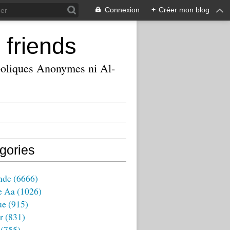
Connexion
+
Créer mon blog
 friends
ooliques Anonymes ni Al-
gories
nde
(6666)
e Aa
(1026)
ue
(915)
r
(831)
(755)