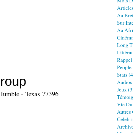
Mots D
Article
Aa Bre
Sur Int
Aa Afr
Ciném
Long T
Littéra
Rappel
People
Stats
(4
Group
Audios
Jeux
(3
 Humble - Texas 77396
Témoig
Vie Du
Autres
Celebri
Archiv