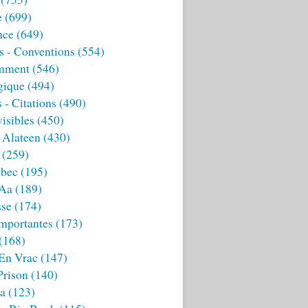
e
(699)
nce
(649)
s - Conventions
(554)
mment
(546)
gique
(494)
 - Citations
(490)
isibles
(450)
 Alateen
(430)
(259)
bec
(195)
 Aa
(189)
sse
(174)
mportantes
(173)
(168)
 En Vrac
(147)
Prison
(140)
ia
(123)