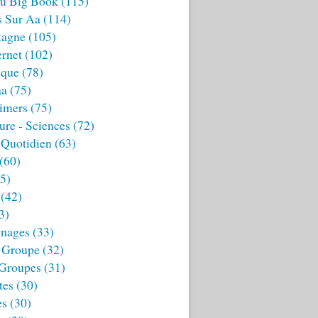
u Big Book
(115)
s Sur Aa
(114)
tagne
(105)
ernet
(102)
ique
(78)
aa
(75)
imers
(75)
ture - Sciences
(72)
 Quotidien
(63)
(60)
5)
(42)
3)
nages
(33)
 Groupe
(32)
 Groupes
(31)
tes
(30)
es
(30)