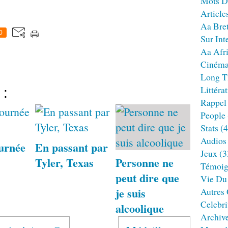
Mots D
Article
Aa Bre
0
Sur Int
Aa Afr
Ciném
Long T
Littéra
 :
Rappel
People
Stats
(4
Audios
urnée
En passant par
Jeux
(3
Tyler, Texas
Personne ne
Témoig
peut dire que
Vie Du
je suis
Autres
Celebri
alcoolique
Archiv