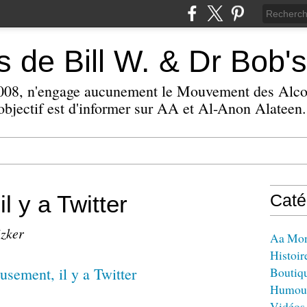
 de Bill W. & Dr Bob's
 2008, n'engage aucunement le Mouvement des Alc
bjectif est d'informer sur AA et Al-Anon Alateen.
l y a Twitter
Caté
izker
Aa Mo
Histoir
Boutiq
Humou
Vidéos