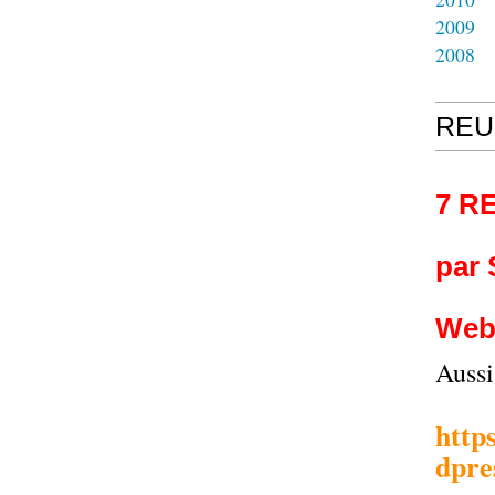
2009
2008
REU
7 R
par
Web
Auss
http
dpre