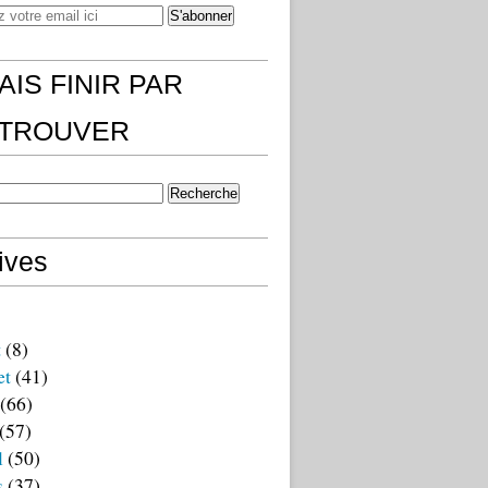
AIS FINIR PAR
)TROUVER
ives
t
(8)
et
(41)
(66)
(57)
l
(50)
s
(37)