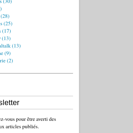
s
(30)
)
(28)
es
(25)
s
(17)
9
(13)
ltalk
(13)
ne
(9)
rie
(2)
letter
-vous pour être averti des
x articles publiés.