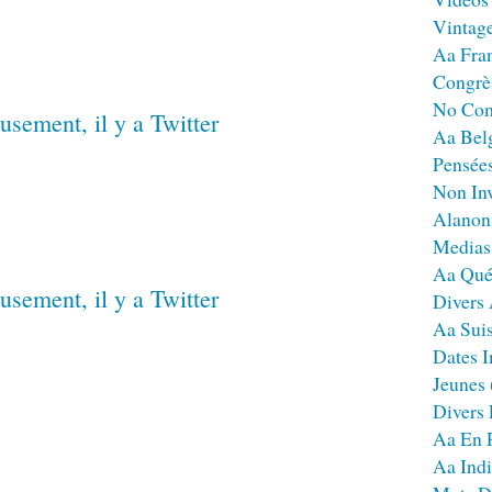
Vintag
Aa Fra
Congrè
No Co
Aa Bel
Pensées
Non Inv
Alanon
Medias
Aa Qué
Divers
Aa Sui
Dates I
Jeunes
Divers
Aa En 
Aa Ind