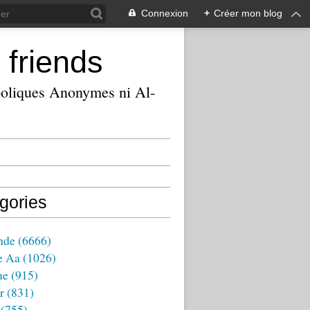
Connexion
+
Créer mon blog
 friends
ooliques Anonymes ni Al-
gories
nde
(6666)
e Aa
(1026)
ue
(915)
r
(831)
(755)