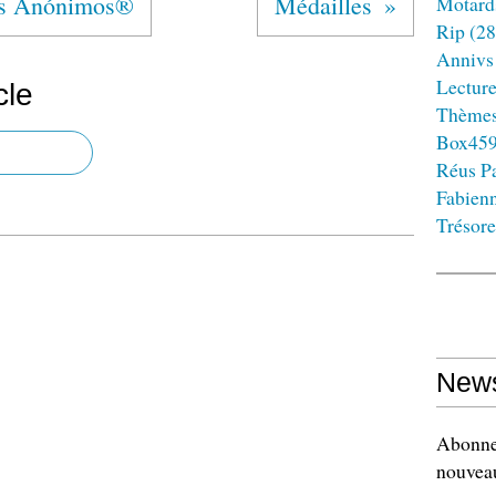
s Anónimos®
Médailles
Motard
Rip
(28
Annivs
Lectur
cle
Thème
Box45
Réus Pa
Fabien
Trésore
News
Abonnez
nouveau