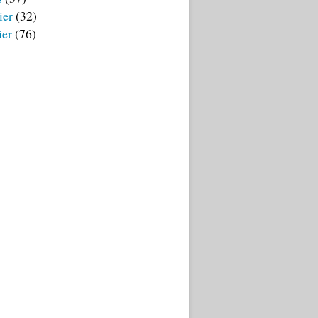
ier
(32)
ier
(76)