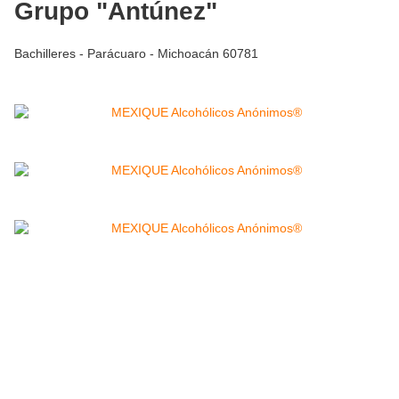
Grupo "Antúnez"
Bachilleres - Parácuaro - Michoacán 60781