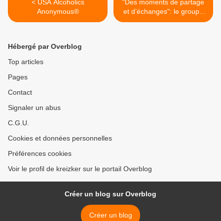
< USA Alcoholics
"Des moments de partage
Anonymous®
et d’échanges": le groupe
Al-Anon de Sainte-Maxime
tend la main aux proches
de personnes alcooliques >
Hébergé par Overblog
Top articles
Pages
Contact
Signaler un abus
C.G.U.
Cookies et données personnelles
Préférences cookies
Voir le profil de kreizker sur le portail Overblog
Créer un blog sur Overblog
Créer un blog