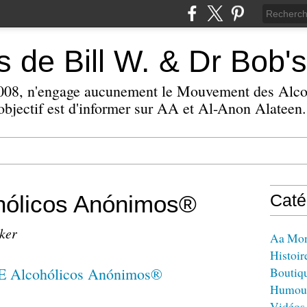
 de Bill W. & Dr Bob's
 2008, n'engage aucunement le Mouvement des Alc
bjectif est d'informer sur AA et Al-Anon Alateen.
ólicos Anónimos®
Caté
zker
Aa Mo
Histoir
Boutiq
Humou
Vidéos