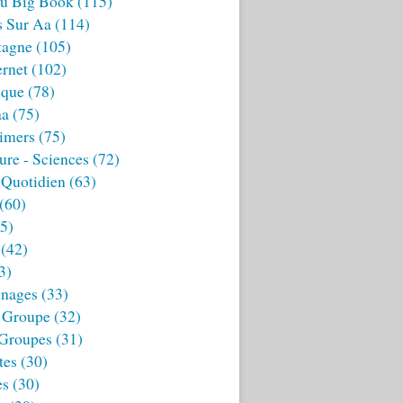
u Big Book
(115)
s Sur Aa
(114)
tagne
(105)
ernet
(102)
ique
(78)
aa
(75)
imers
(75)
ture - Sciences
(72)
 Quotidien
(63)
(60)
5)
(42)
3)
nages
(33)
 Groupe
(32)
 Groupes
(31)
tes
(30)
es
(30)