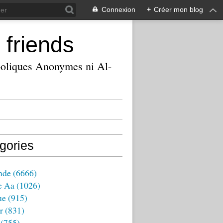
Connexion
+
Créer mon blog
 friends
ooliques Anonymes ni Al-
gories
nde
(6666)
e Aa
(1026)
ue
(915)
r
(831)
(755)