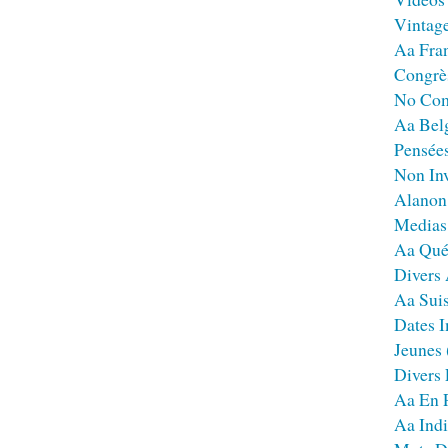
Vintag
Aa Fra
Congrè
No Co
Aa Bel
Pensées
Non Inv
Alanon
Medias
Aa Qué
Divers
Aa Sui
Dates I
Jeunes
Divers
Aa En 
Aa Ind