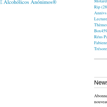
Motard
Rip
(28
Annivs
Lectur
Thème
Box45
Réus Pa
Fabien
Trésore
News
Abonnez
nouveau