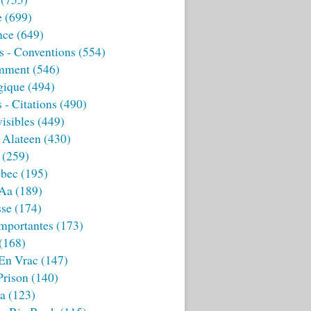
e
(699)
nce
(649)
s - Conventions
(554)
mment
(546)
gique
(494)
 - Citations
(490)
isibles
(449)
 Alateen
(430)
(259)
bec
(195)
 Aa
(189)
sse
(174)
mportantes
(173)
(168)
 En Vrac
(147)
Prison
(140)
ia
(123)