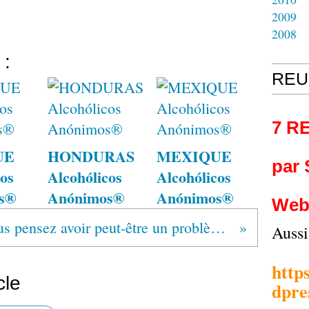
2009
2008
 :
REU
7 R
UE
HONDURAS
MEXIQUE
par
os
Alcohólicos
Alcohólicos
s®
Anónimos®
Anónimos®
Web
"Vous pensez avoir peut-être un problème d'alcool? Les Alcooliques Anonymes peuvent vous aider"
Auss
http
cle
dpre