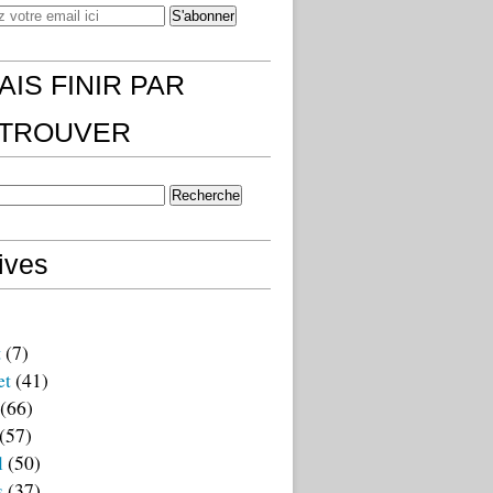
AIS FINIR PAR
)TROUVER
ives
t
(7)
et
(41)
(66)
(57)
l
(50)
s
(37)