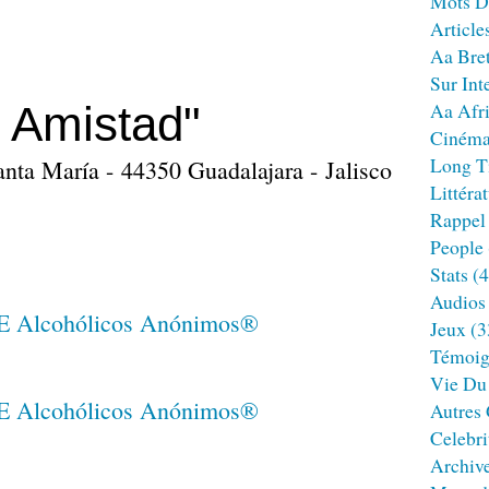
Mots D
Article
Aa Bre
Sur Int
 Amistad"
Aa Afr
Ciném
Long T
anta María - 44350 Guadalajara - Jalisco
Littéra
Rappel
People
Stats
(4
Audios
Jeux
(3
Témoig
Vie Du
Autres
Celebri
Archiv