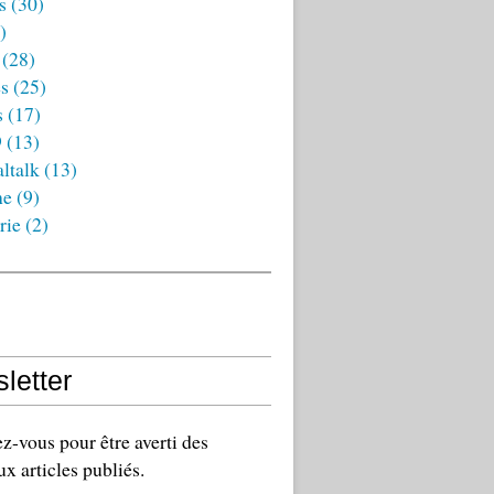
s
(30)
)
(28)
es
(25)
s
(17)
9
(13)
ltalk
(13)
ne
(9)
rie
(2)
letter
-vous pour être averti des
x articles publiés.