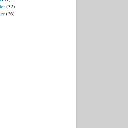
ier
(32)
ier
(76)