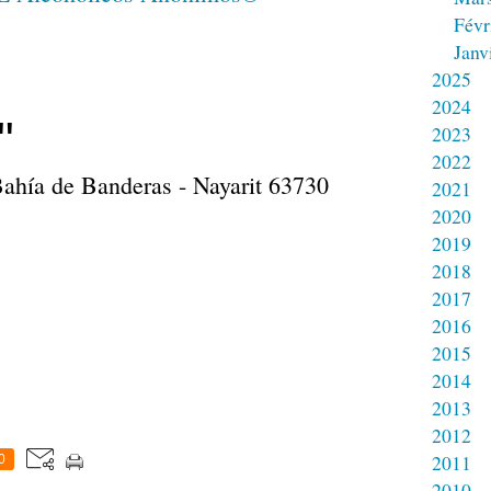
Févr
Janv
2025
2024
"
2023
2022
Bahía de Banderas - Nayarit 63730
2021
2020
2019
2018
2017
2016
2015
2014
2013
2012
2011
0
2010