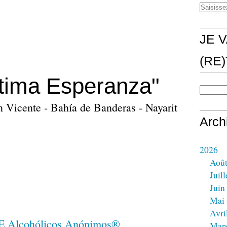
JE V
(RE
ltima Esperanza"
n Vicente - Bahía de Banderas - Nayarit
Arch
2026
Aoû
Juill
Juin
Mai
Avri
Mar