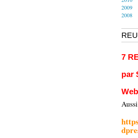
2009
2008
REU
7 R
par
Web
Auss
http
dpre