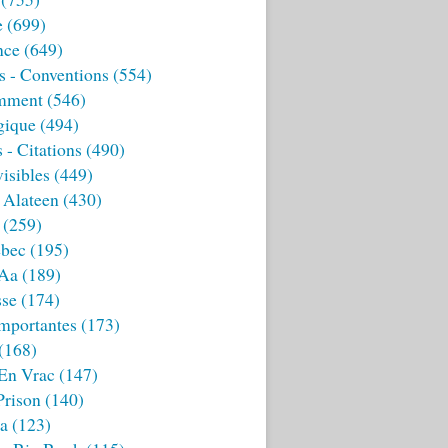
e
(699)
nce
(649)
s - Conventions
(554)
mment
(546)
gique
(494)
 - Citations
(490)
isibles
(449)
 Alateen
(430)
(259)
bec
(195)
 Aa
(189)
sse
(174)
mportantes
(173)
(168)
 En Vrac
(147)
Prison
(140)
ia
(123)