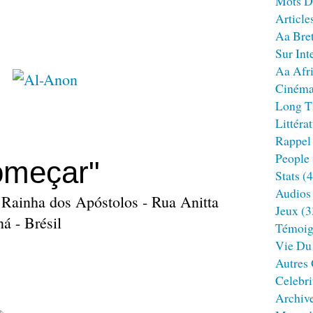
Mots D
Article
Aa Bre
Sur Int
Aa Afr
Ciném
Long T
Littéra
Rappel
People
omeçar"
Stats
(4
Audios
a Rainha dos Apóstolos - Rua Anitta
Jeux
(3
ná - Brésil
Témoig
Vie Du
Autres
Celebri
Archiv