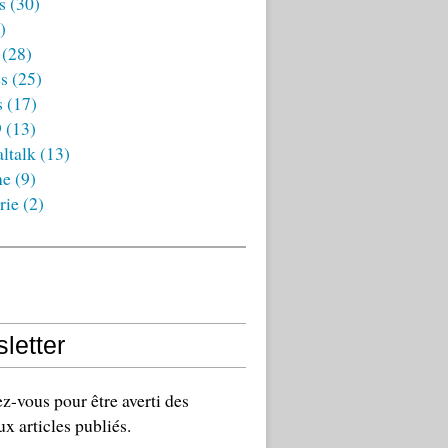
s
(30)
)
(28)
es
(25)
s
(17)
9
(13)
ltalk
(13)
ne
(9)
rie
(2)
letter
-vous pour être averti des
x articles publiés.