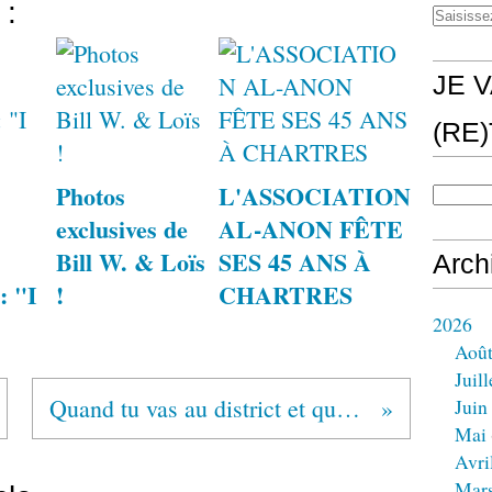
 :
JE V
(RE
Photos
L'ASSOCIATION
exclusives de
AL-ANON FÊTE
Bill W. & Loïs
SES 45 ANS À
Arch
: "I
!
CHARTRES
2026
Aoû
Juill
Quand tu vas au district et que tu te prends des balles
Juin
Mai
Avri
Mar