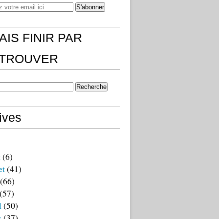
AIS FINIR PAR
)TROUVER
ives
t
(6)
et
(41)
(66)
(57)
l
(50)
s
(37)