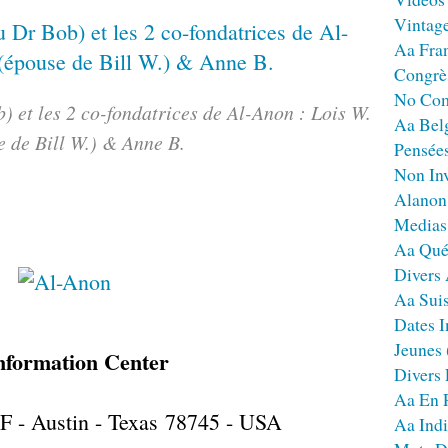
Vintag
Aa Fra
Congrè
No Co
 et les 2 co-fondatrices de Al-Anon : Lois W.
Aa Bel
e de Bill W.) & Anne B.
Pensées
Non Inv
Alanon
Medias
Aa Qué
Divers
Aa Sui
Dates I
Jeunes
nformation Center
Divers
Aa En 
F - Austin - Texas 78745 - USA
Aa Ind