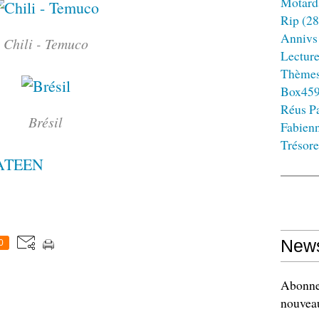
Motard
Rip
(28
Annivs
Chili - Temuco
Lectur
Thème
Box45
Réus Pa
Brésil
Fabien
Trésore
ATEEN
News
0
Abonnez
nouveau