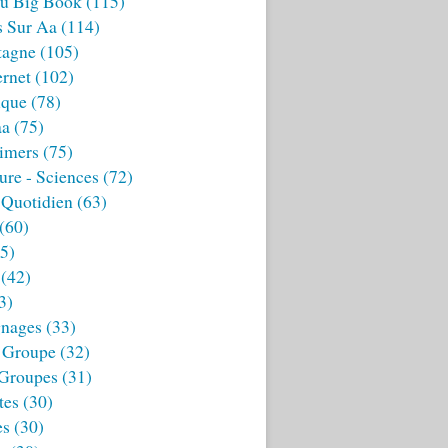
u Big Book
(115)
s Sur Aa
(114)
tagne
(105)
ernet
(102)
ique
(78)
aa
(75)
imers
(75)
ture - Sciences
(72)
 Quotidien
(63)
(60)
5)
(42)
3)
nages
(33)
 Groupe
(32)
 Groupes
(31)
tes
(30)
es
(30)