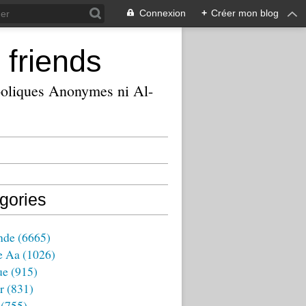
Connexion
+
Créer mon blog
 friends
ooliques Anonymes ni Al-
gories
nde
(6665)
e Aa
(1026)
ue
(915)
r
(831)
(755)