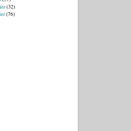
ier
(32)
ier
(76)